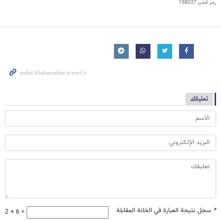
رمز الخبر
198037
تعليقك
*
سجل نتيجة العبارة في الخانة المقابلة
2 + 6 =