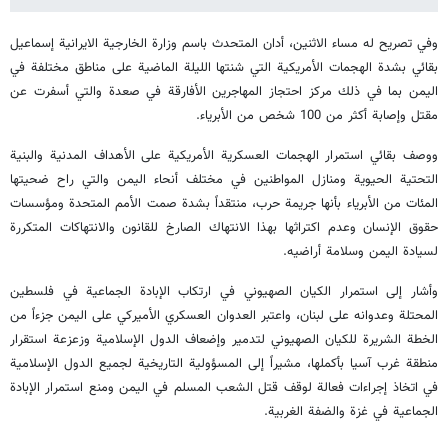
وفي تصريح له مساء الاثنين، أدان المتحدث باسم وزارة الخارجية الايرانية إسماعيل
بقائي بشدة الهجمات الأمريكية التي شنتها الليلة الماضية على مناطق مختلفة في
اليمن بما في ذلك مركز احتجاز المهاجرين الأفارقة في صعدة والتي أسفرت عن
مقتل وإصابة أكثر من 100 شخص من الأبرياء.
ووصف بقائي استمرار الهجمات العسكرية الأمريكية على الأهداف المدنية والبنية
التحتية الحيوية ومنازل المواطنين في مختلف أنحاء اليمن والتي راح ضحيتها
المئات من الأبرياء بأنها جريمة حرب، منتقداً بشدة صمت الأمم المتحدة ومؤسسات
حقوق الإنسان وعدم اكتراثها بهذا الانتهاك الصارخ للقانون والانتهاكات المتكررة
لسيادة اليمن وسلامة أراضيه.
وأشار إلى استمرار الكيان الصهيوني في ارتكاب الإبادة الجماعية في فلسطين
المحتلة وعدوانه على لبنان، واعتبر العدوان العسكري الأميركي على اليمن جزءاً من
الخطة الشريرة للكيان الصهيوني لتدمير وإضعاف الدول الإسلامية وزعزعة استقرار
منطقة غرب آسيا بأكملها، مشيراً إلى المسؤولية التاريخية لجميع الدول الإسلامية
في اتخاذ إجراءات فعالة لوقف قتل الشعب المسلم في اليمن ومنع استمرار الإبادة
الجماعية في غزة والضفة الغربية.