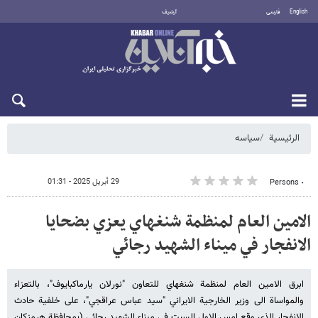
English
فارسی
أرشيف
الاثنين 10 أغسطس 2026
الرئيسية
سیاسه
29 أبريل 2025 - 01:31
٠ Persons
الامين العام لمنظمة شنغهاي يعزي بضحايا
الانفجار في ميناء الشهيد رجائي
ابرق الامين العام لمنظمة شنغهاي للتعاون "نورلان يارماكبايوف"، بالتعزاء
والمواساة الى وزير الخارجية الايراني "سيد عباس عراقجي"، على خلفية حادث
الانفجار الذي وقع امس الاول السبت في ميناء الشهيد رجائي (بمحافظة هرمزكان