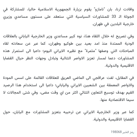
وافادت ارنا، بان "نامازو" يقوم بزيارة الجمهورية الاسلامية حاليا، للمشاركة في
الجولة الـ 33 للمشاورات السياسية التي ستعقد على مستوى مساعدي وزيري
خارجية البلدين في طهران.
وفي تصريح له خلال اللقاء هذا، نوه كبير مساعدي وزير الخارجية الياباني بالعلاقات
الودية الممتدة منذ امد بعيد بين طوكيو وطهران، كما عبر عن سعادته لقاء
المباحثات التي وصفها "مثمرة" مع نظيره الايراني اليوم؛ داعيا الى استمرار هذه
المشاورات دعما لمسار تعزيز الاواصر الثنائية وتبادل وجهات النظر حيال القضايا
الاقليمية والدولية.
في المقابل، لفت عراقجي الى الماضي العريق للعلاقات القائمة على اسس المودة
والاواصر المعمقة بين الشعبين الايراني والياباني؛ داعيا الى استخدام هذا الرصيد
القيم بهدف توسيع التعاون الثنائي اكثر من اي وقت مضى، وفي شتى المجالات لا
سيما الاقتصادية منها.
كما عبر وزير الخارجية الايراني عن ترحيبه بتعزيز المشاورات مع اليابان، حول
القضايا الاقليمية والدولية.
رمز الخبر
198068