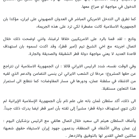
الدخول في مواجهة او صراع معها.
كما تطرق الى التدخل الامريكي المباشر في العدوان الصهيوني على ايران، مؤكدا بان
الجمهورية الاسلامية كانت مضطرة لكي ترد على هذه الجريمة،
وتابع : لقد قمنا بالرد على الامريكيين خلافا لرغبتنا، وانني اوضحت ذلك خلال
اتصال اجريته مع اخي الشيخ تيم (امير قطر)، وقد اكدت لسموه بان استهداف
قاعدة العديد لا يعني مواجهة دولة قطر الشقيقة والصديقة والجارة.
وفي الوقت نفسه، شدد الرئيس الايراني قائلا : ان الجمهورية الاسلامية لن تتراجع
عن حقها المشروع؛ مردفا ان الشعب الايراني لن ينسى التضامن والدعم الذي لقيه
من الاشقاء في سلطنة عمان، ودورها في مسار المفاوضات؛ كما نتطلع الى استمرار
هذا التعاون مستقبلا.
الى ذلك، أكد سلطان عُمان بانه على علم تام بأن الجمهورية الإسلامية الإيرانية لم
تكن تنوي استهداف دولة قطر؛ مشيراً إلى ثقته بأن امير قطر ايضا يدرك ذلك جيداً.
وأضاف السلطان هيثم الى سعيد خلال اتصال هاتفي مع الرئيس بزشكيان اليوم :
إن عمان وباقي الأشقاء في المنطقة، يدعمون جهود إيران لاستيفاء حقوق شعبها؛
سائلين العلي القدير لها بالتوفيق والازدهار .