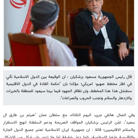
قال رئيس الجمهورية مسعود بزشكيان : ان الوقيعة بين الدول الاسلامية تأتي
في اطار مخطط صهيو- امريكي؛ مؤكدا بان "حكمة القادة في الدول الاقليمية
ستفشل هذا هذا المخطط، وان تظافر الجهود فيما بيننا سيعود للمنطقة بالخيرات
والازدهار والسلام وتجنب الحروب والصراعات".
وفي اتصال هاتفي جرى، اليوم الثلاثاء، مع سلطان عمان "هيثم بن طارق ال
سعيد"، ثمّن الرئيس بزشكيان المواقف الصريحة ودعم السلطنة لنهج الاستقرار
والسلام الاقليميين؛ قائلا : ان جمهورية ايران الاسلامية تعتبر جميع الدول الجارة
والاقليمية وايضا الاسلامية، بانها دول شقيقة لها ولا تنوي باي شكل من الاشكال