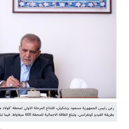
رعى رئيس الجمهورية مسعود بزشكيان، افتتاح المرحلة الاولى لمحطة "فولاد م
بطريقة الفيدو كونفرانس. وتبلغ الطاقة الاجمالية للمحطة 600 ميغاواط. فيما تبلغ طاقة المرحلة الاولى 120 ميغاواط.