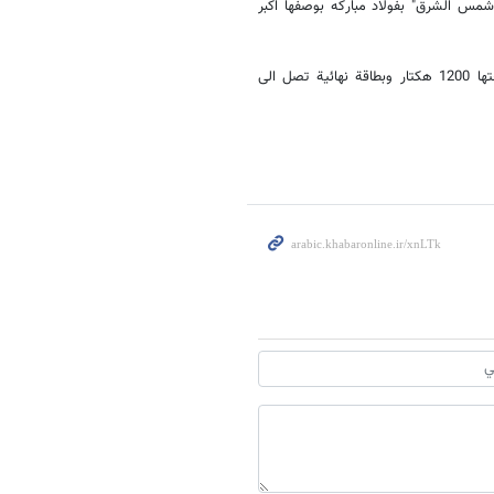
س الشرق" بفولاد مباركه بوصفها اكبر
ويتم تنفيذ مشروع محطة "شمس الشرق" للطاقة الشمسية على ارض مساحتها 1200 هكتار وبطاقة نهائية تصل الى