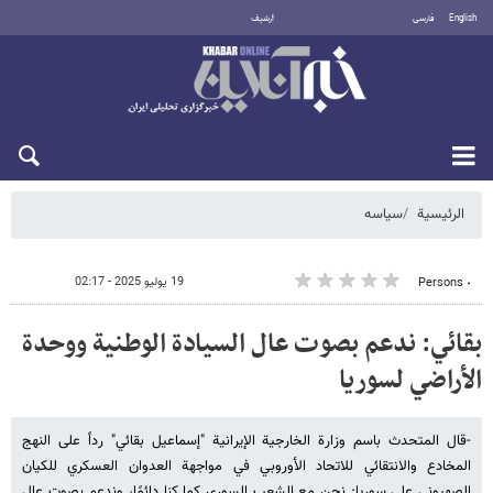
English
فارسی
أرشيف
الجمعة 7 أغسطس 2026
الرئيسية
سیاسه
19 يوليو 2025 - 02:17
٠ Persons
بقائي: ندعم بصوت عال السيادة الوطنية ووحدة
الأراضي لسوریا
-قال المتحدث باسم وزارة الخارجية الإيرانية "إسماعيل بقائي" رداً على النهج
المخادع والانتقائي للاتحاد الأوروبي في مواجهة العدوان العسكري للکیان
الصهیوني على سوريا: نحن مع الشعب السوري كما كنا دائمًا، وندعم بصوت عالٍ