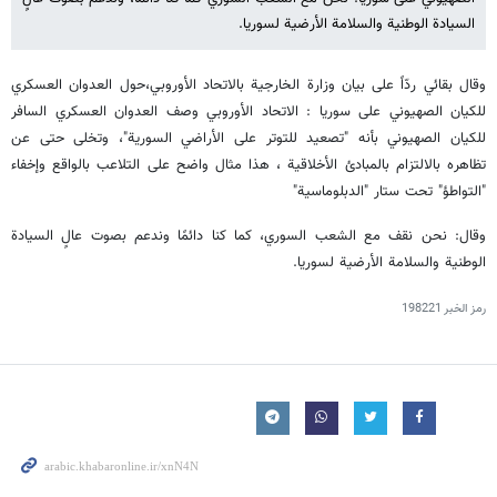
السيادة الوطنية والسلامة الأرضیة لسوريا.
وقال بقائي ردّاً على بيان وزارة الخارجية بالاتحاد الأوروبي،حول العدوان العسكري
للکیان الصهیوني على سوريا : الاتحاد الأوروبي وصف العدوان العسكري السافر
للکیان الصهیوني بأنه "تصعيد للتوتر على الأراضي السورية"، وتخلى حتى عن
تظاهره بالالتزام بالمبادئ الأخلاقية ، هذا مثال واضح على التلاعب بالواقع وإخفاء
"التواطؤ" تحت ستار "الدبلوماسية"
وقال: نحن نقف مع الشعب السوري، كما كنا دائمًا وندعم بصوت عالٍ السيادة
الوطنية والسلامة الأرضیة لسوريا.
رمز الخبر
198221