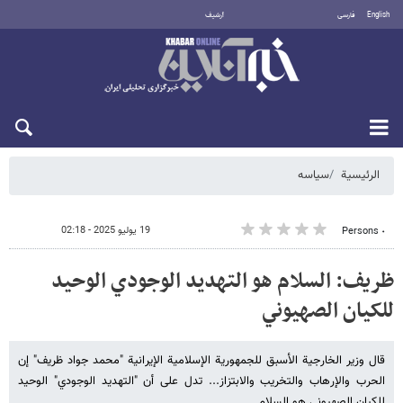
English
فارسی
أرشيف
الأحد 9 أغسطس 2026
الرئيسية
سیاسه
19 يوليو 2025 - 02:18
٠ Persons
ظریف: السلام هو التهديد الوجودي الوحيد
للکیان الصهیوني
قال وزير الخارجية الأسبق للجمهورية الإسلامية الإيرانية "محمد جواد ظريف" إن
الحرب والإرهاب والتخريب والابتزاز... تدل علی أن "التهديد الوجودي" الوحيد
للکیان الصهیوني هو السلام.