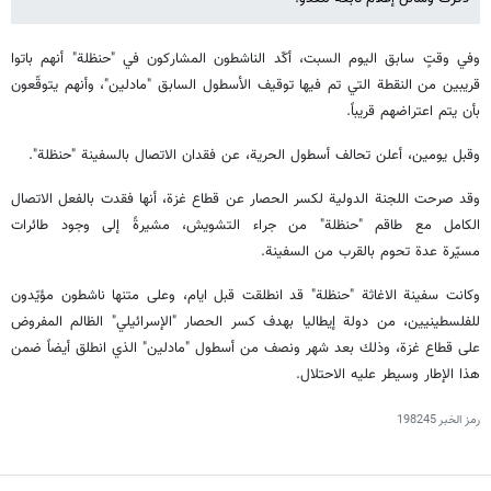
وفي وقتٍ سابق اليوم السبت، أكّد الناشطون المشاركون في "حنظلة" أنهم باتوا
قريبين من النقطة التي تم فيها توقيف الأسطول السابق "مادلين"، وأنهم يتوقّعون
بأن يتم اعتراضهم قريباً.
وقبل يومين، أعلن تحالف أسطول الحرية، عن فقدان الاتصال بالسفينة "حنظلة".
وقد صرحت اللجنة الدولية لكسر الحصار عن قطاع غزة، أنها فقدت بالفعل الاتصال
الكامل مع طاقم "حنظلة" من جراء التشويش، مشيرةً إلى وجود طائرات
مسيّرة عدة تحوم بالقرب من السفينة.
وكانت سفينة الاغاثة "حنظلة" قد انطلقت قبل ايام، وعلى متنها ناشطون مؤيّدون
للفلسطينيين، من دولة إيطاليا بهدف كسر الحصار "الإسرائيلي" الظالم المفروض
على قطاع غزة، وذلك بعد شهر ونصف من أسطول "مادلين" الذي انطلق أيضاً ضمن
هذا الإطار وسيطر عليه الاحتلال.
رمز الخبر
198245