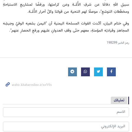
سبيلِ اللهِ دفاعًا عن شرفِ الأُمَّــة وعن كرامتِها، ورفضًا لمشاريعِ الاستباحةِ
ومخطّطاتِ التوسّعِ"، موصلًا لهم التحية من قواتنا وكلِّ أحرار الأُمَّــة.
وفي ختام البيان، أكّـدت القوات المسلحة اليمنية أن "اليمنَ بشعبِه الوفيِّ وجيشِه
المجاهدِ وقيادتِه المؤمنةِ، معهم حتّى وقفِ العدوانِ عليهم ورفعِ الحصارِ عنهم".
رمز الخبر
198299
تعليقك