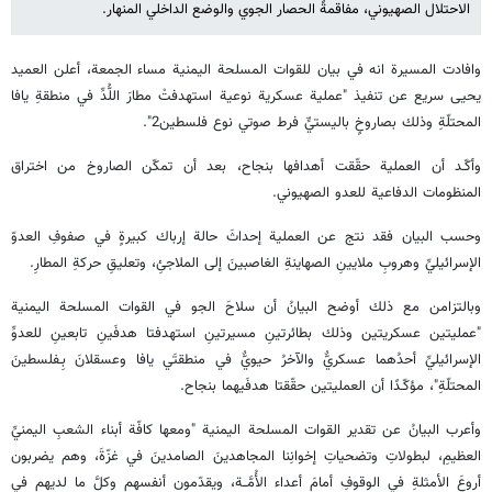
الاحتلال الصهيوني، مفاقمةً الحصار الجوي والوضع الداخلي المنهار.
وافادت المسيرة انه في بيان للقوات المسلحة اليمنية مساء الجمعة، أعلن العميد
يحيى سريع عن تنفيذ "عملية عسكرية نوعية استهدفتْ مطارَ اللُّدِّ في منطقةِ يافا
المحتلّةِ وذلك بصاروخٍ باليستيٍّ فرط صوتي نوع فلسطين2".
وأكّـد أن العملية حقّقت أهدافها بنجاح، بعد أن تمكّن الصاروخ من اختراق
المنظومات الدفاعية للعدو الصهيوني.
وحسب البيان فقد نتج عن العملية إحداثَ حالة إرباك كبيرةٍ في صفوفِ العدوّ
الإسرائيليِّ وهروبِ ملايينِ الصهاينةِ الغاصبينَ إلى الملاجئِ، وتعليقِ حركةِ المطارِ.
وبالتزامن مع ذلك أوضح البيانُ أن سلاحَ الجو في القوات المسلحة اليمنية
"عمليتين عسكريتين وذلك بطائرتينِ مسيرتينِ استهدفتا هدفَينِ تابعينِ للعدوِّ
الإسرائيليِّ أحدُهما عسكريٌّ والآخرُ حيويٌّ في منطقتَي يافا وعسقلانَ بِـفلسطينَ
المحتلّةِ"، مؤكّـدًا أن العمليتين حقّقتا هدفَيهما بنجاح.
وأعرب البيانُ عن تقدير القوات المسلحة اليمنية "ومعها كافّة أبناء الشعبِ اليمنيِّ
العظيمِ، لبطولاتِ وتضحياتِ إخوانِنا المجاهدينَ الصامدينَ في غزّةَ، وهم يضربون
أروعَ الأمثلةِ في الوقوفِ أمامَ أعداء الأُمَّــة، ويقدّمون أنفسهم وكلَّ ما لديهم في