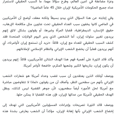
وعزة مضاعفة في أعين العالم، وطرح سؤالاً مهماً: ما السبب الحقيقي لاستمرار
عداء جميع الحكومات الأمريكية لإيران خلال 45 عاماً الماضية؟
وفي إجابته عن هذا السؤال الذي يبدو بسيطاً ولكنه معقد، أوضح أن الأمريكيين
في الماضي كانوا يخفون سبب العداء الحقيقي تحت عناوين مثل مكافحة الإرهاب،
حقوق الإنسان، الديمقراطية، قضايا المرأة وغيرها، أو يقولون بشكل لائق إنهم
يريدون تغيير سلوك إيران، أما الشخص الذي يدير اليوم الولايات المتحدة فقد
كشف السبب الحقيقي للعداء مع إيران، قائلاً: «نريد أن تستمع إيران لأوامرنا»، أي
أنهم يريدون فعلياً أن يخضع الشعب الإيراني والنظام الإسلامي لإملاءاتهم.
وأكد قائد الثورة على أهمية فهم هذا الهدف الشائن للأمريكيين، قائلاً: إنهم يريدون
أن يكون إيران، بتاريخها الكبير وشعبها المكرم، خاضعة لأوامر أمريكا.
ووصف أولئك الذين يعتقدون أن سبب غضب وعداء أمريكا هو شعارات الشعب
الإيراني بأنهم من سطحيي النظر، وأضاف أن من يقولون «لماذا لا تتفاوضون مباشرة
مع أمريكا لحل الأمور» أيضاً سطحيون، لأن جوهر القضية ليس كذلك، وبظل
الهدف الحقيقي لأمريكا من عدائها لإيران، فإن هذه القضايا لا يمكن حلها.
ووصف قائد الثورة تصريحات وإجراءات المسؤولين الأمريكيين التي تهدف إلى
إخضاع الشعب الإيراني بأنها إهانة لإيران، مؤكداً أن الشعب يعارض بشدة هذه