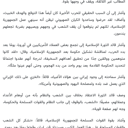
المطالب غير اللائقة، ويقف في وجهها بقوة.
وأشار إلى أن السبب الحقيقي للحرب الأخيرة كان أيضاً هذا التوقع والهدف الخبيث،
وأضاف: لقد حرضوا وساعدوا الكيان الصهيوني ليظن أنه سينهي عمل الجمهورية
الإسلامية، لكنهم لم يتوقعوا أن يقف الشعب في وجههم ويصيبهم بضربة تجعلهم
يندمون.
وأشار قائد الثورة الإسلامية إلى تجمع بعض العملاء الأمريكيين في أوروبا، يومًا بعد
بدء الحرب، لمناقشة تشكيل حكومة بعد الجمهورية الإسلامية، وقال: «لقد كانوا
متوهمين وواثقين جدًا من تحقيق أهدافهم السخيفة، لدرجة أنهم عقدوا اجتماعًا
لتحديد الحكومة القادمة بعد يوم واحد من بدء الهجوم، وحتى أنهم عينوا ملكًا».
وأشار سماحته إلى وجود إيراني بين هؤلاء الأغبياء، قائلاً: «الخزي على ذلك الإيراني
الذي يعمل ضد بلده ولمصلحة اليهود والصهيونية وأمريكا».
وصف قائد الثورة الاعتقاد بخلاف بين الشعب والنظام بأنه من أوهام الأعداء
وعملائهم، مضيفًا: «الشعب، بالوقوف إلى جانب النظام والقوات المسلحة والحكومة،
وجه لهم صفعة قوية».
وأشاد بقوة القوات المسلحة للجمهورية الإسلامية، قائلاً: «نشكر كل الشعب
والقوات المسلحة على هذا العمل الكبير، وسيزداد قدر إيران وقوتها يومًا بعد يوم».