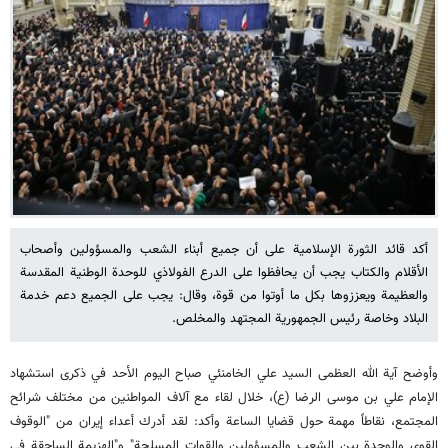
أكد قائد الثورة الإسلامية على أن جميع أبناء الشعب والمسؤولين وأصحاب
الأقلام والكتاب يجب أن يحافظوا على الدرع الفولاذي للوحدة الوطنية المقدسة
والعظيمة ويعززوها بكل ما أوتوا من قوة، وقال: يجب على الجميع دعم خدمة
البلاد وخاصة رئيس الجمهورية المجتهد والمخلص.
وأوضح آية الله العظمى السيد علي الخامنئي صباح اليوم الأحد في ذكرى استشهاد
الإمام علي بن موسى الرضا (ع)، خلال لقاء مع آلاف المواطنين من مختلف شرائح
المجتمع، نقاطاً مهمة حول قضايا الساعة وأكد: لقد أدرك أعداء إيران من "الوقوف
القوي والوحدة بين الشعب والمسؤولين والقوات المسلحة" و"الهزيمة الساحقة في