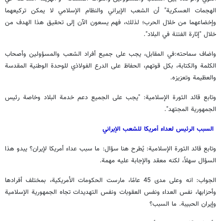
الهجمات العسكرية" أن الشعب الإيراني والنظام الإسلامي لا يمكن تركيعهما
وإخضاعهما من خلال الحرب؛ لذلك، فهم يسعون الآن إلى تحقيق هذا الهدف من
خلال "إثارة الفتنة في البلاد".
واضاف سماحته:في المقابل، يجب على جميع أفراد الشعب والمسؤولين وأصحاب
الكلمة والكتابة، بكل قوتهم، الحفاظ على الدرع الفولاذي للوحدة الوطنية المقدسة
والعظيمة وتعزيزه.
وتابع قائد الثورة الإسلامية: "يجب على الجميع دعم خدمة البلاد وخاصة رئيس
الجمهورية المجتهد".
السبب الرئيس لعداء أمريكا للشعب الإيراني
وتابع قائد الثورة الإسلامية: يُطرح هنا سؤال: ما سبب عداء أمريكا لإيران؟ يبدو هذا
السؤال سهلاً، لكنه معقد والإجابة عليه مهمة.
الجواب: انه وعلى مدى 45 عامًا، مارست الحكومات الأمريكية، بمختلف أفرادها
وأحزابها، نفس العداء ونفس العقوبات ونفس التهديدات تجاه الجمهورية الإسلامية
وإيران الحبيبة. ما السبب؟