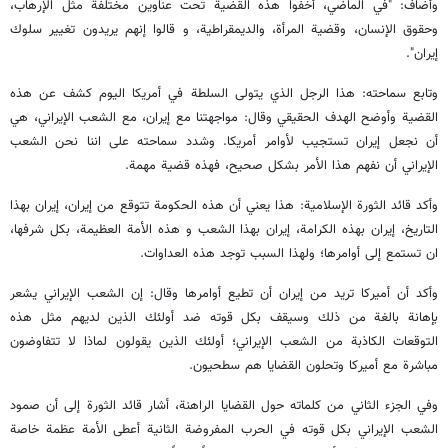
وأضاف: "في الماضي، أخفوا هذه القضية تحت عناوين مختلفة مثل الإرهاب،
وحقوق الإنسان، وقضية المرأة، والديمقراطية، و قالوا إنهم يريدون تغيير سلوك
إيران".
وتابع سماحته: هذا الرجل الذي يتولى السلطة في أمريكا اليوم كشف عن هذه
القضية وأوضح الهدف الحقيقي وقال: مواجهتنا مع إيران، مع الشعب الإيراني، هي
أن نجعل إيران تستجيب لأوامر أمريكا. وشدد سماحته على اننا نحن الشعب
الإيراني أن نفهم هذا الأمر بشكل صحيح، فهذه قضية مهمة.
وأكد قائد الثورة الإسلامية: هذا يعني أن هذه الحكومة تتوقع من إيران، إيران بهذا
التاريخ، إيران بهذه الكرامة، إيران بهذا الشعب و هذه الأمة العظيمة، بكل شرفها،
ان تستمع إلى أوامرها؛ ولهذا السبب توجد هذه العداوات.
وأكد أن أميركا تريد من إيران أن تطيع أوامرها وقال: إن الشعب الإيراني يشعر
بإهانة بالغة من ذلك وسيقف بكل قوته ضد أولئك الذين لديهم مثل هذه
التوقعات الكاذبة من الشعب الإيراني؛ أولئك الذين يقولون لماذا لا تتفاوضون
مباشرة مع أميركا وتحلون القضايا هم سطحيون.
وفي الجزء الثاني من كلماته حول القضايا الراهنة، أشار قائد الثورة إلى أن صمود
الشعب الإيراني بكل قوته في الحرب المفروضة الثانية أعطى الأمة عظمة خاصة