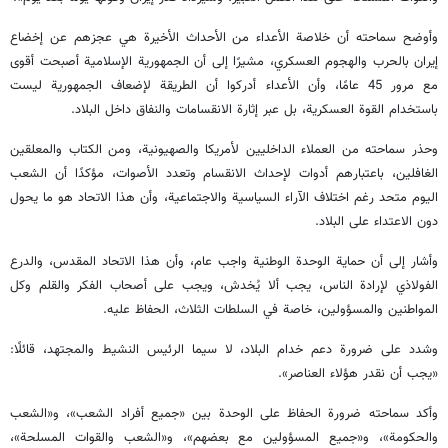
وأوضح سماحته أن خلاصة الأعداء من الأحداث الأخيرة هي عجزهم عن إخضاع
إيران بالحرب والهجوم العسكري، مشيرًا إلى أن الجمهورية الإسلامية أصبحت أقوى
مع مرور 45 عامًا، وأن الأعداء أدركوا أن الطريقة لإضعاف الجمهورية ليست
باستخدام القوة العسكرية، بل عبر إثارة الانقسامات والنفاق داخل البلاد.
وحذر سماحته من العملاء الداخليين لأمريكا والصهيونية، ومن الكتاب والمعلقين
الغافلين، باعتبارهم أدوات لإحداث الانقسام وتعدد الأصوات، مؤكدًا أن الشعب
اليوم متحد رغم اختلاف الآراء السياسية والاجتماعية، وأن هذا الاتحاد هو ما يحول
دون الاعتداء على البلاد.
وأشار إلى أن حماية الوحدة الوطنية واجب عام، وأن هذا الاتحاد المقدس، والدرع
الفولاذي لإرادة الناس، يجب ألا يُخدش، ويجب على أصحاب الفكر والقلم وكل
المواطنين والمسؤولين، خاصة في السلطات الثلاث، الحفاظ عليه.
وشدد على ضرورة دعم خدام البلاد، لا سيما الرئيس النشيط والمجتهد، قائلًا:
«يجب أن نقدر هؤلاء العناصر».
وأكد سماحته ضرورة الحفاظ على الوحدة بين «جميع أفراد الشعب»، و«الشعب
والحكومة»، و«جميع المسؤولين مع بعضهم»، و«الشعب والقوات المسلحة»،