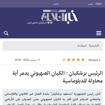
English
فارسی
أرشيف
الخميس 6 أغسطس 2026
الرئيسية
سیاسه
11 سبتمبر 2025 - 03:05
٥ Persons
الرئیس بزشکیان : الکیان الصهيوني يدمر أية
محاولة للدبلوماسية
أدان رئيس الجمهوریة "مسعود بزشکیان" بشدة العمل غير القانوني واللاإنساني
والمعادي للسلام الذي قام به الکیان الصهيوني بشن العدوان علی الأراضي
القطرية واستهداف قادة المقاومة الفلسطينية وقال إن هذا العمل الإرهابي