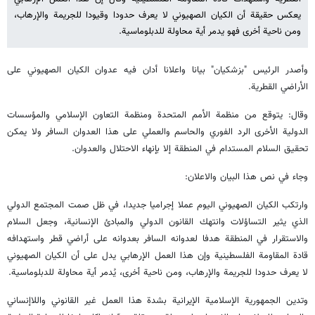
يعكس حقيقة أن الکیان الصهيوني لا يعرف حدودا وقیودا للجريمة والإرهاب،
ومن ناحية أخرى فهو يدمر أية محاولة للدبلوماسية.
وأصدر الرئیس "بزشکیان" بيانا واعلانا أدان فيه عدوان الکیان الصهيوني على
الأراضي القطرية.
وقال: يتوقع من منظمة الأمم المتحدة ومنظمة التعاون الإسلامي والمؤسسات
الدولية الأخرى الرد الفوري والحاسم والعملي على هذا العدوان السافر ولا يمكن
تحقيق السلام المستدام في المنطقة إلا بإنهاء الاحتلال والعدوان.
وجاء في نص هذا البيان والاعلان:
وارتكب الکیان الصهيوني اليوم عملا إجراميا جديدا، في ظل صمت المجتمع الدولي
الذي يثير التساؤلات وانتهك القانون الدولي والمبادئ الإنسانية، وجعل السلام
والاستقرار في المنطقة هدفا لعدوانه السافر بعدوانه على أراضي قطر واستهدافه
قادة المقاومة الفلسطينية وإن هذا العمل الإرهابي یدل علی أن الکیان الصهيوني
لا يعرف حدودا للجريمة والإرهاب، ومن ناحية أخرى، يُدمر أية محاولة للدبلوماسية.
وتدين الجمهورية الإسلامية الإيرانية بشدة هذا العمل غير القانوني واللاإنساني