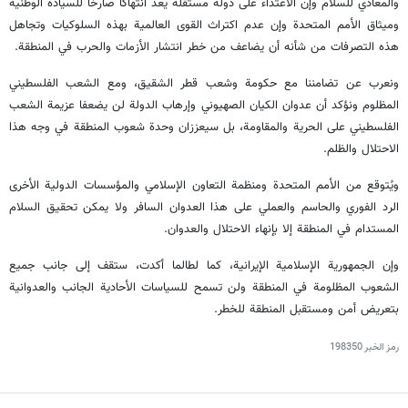
والمعادي للسلام وإن الاعتداء على دولة مستقلة يعدّ انتهاكا صارخا للسيادة الوطنية
وميثاق الأمم المتحدة وإن عدم اكتراث القوى العالمية بهذه السلوكيات وتجاهل
هذه التصرفات من شأنه أن يضاعف من خطر انتشار الأزمات والحرب في المنطقة.
ونعرب عن تضامننا مع حكومة وشعب قطر الشقيق، ومع الشعب الفلسطيني
المظلوم ونؤكد أن عدوان الكيان الصهيوني وإرهاب الدولة لن يضعفا عزيمة الشعب
الفلسطيني على الحرية والمقاومة، بل سيعززان وحدة شعوب المنطقة في وجه هذا
الاحتلال والظلم.
ويُتوقع من الأمم المتحدة ومنظمة التعاون الإسلامي والمؤسسات الدولية الأخرى
الرد الفوري والحاسم والعملي على هذا العدوان السافر ولا يمكن تحقيق السلام
المستدام في المنطقة إلا بإنهاء الاحتلال والعدوان.
وإن الجمهورية الإسلامية الإيرانية، كما لطالما أكدت، ستقف إلى جانب جميع
الشعوب المظلومة في المنطقة ولن تسمح للسياسات الأحادية الجانب والعدوانية
بتعريض أمن ومستقبل المنطقة للخطر.
رمز الخبر
198350