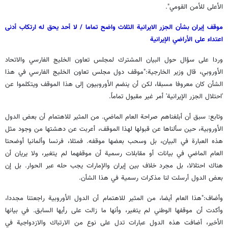
الأعلى للأمن القومي".
موقف إيران بشأن الجزر الايرانية الثلاث واضح تماما / لا أحد يحق له ارتكاب أدنى
اعتداء على الأراضي الإيرانية
وردا على سؤال حول البيان المشترك لمجلس تعاون الخليج الفارسي والاتحاد
الأوروبي، قال وزير الخارجية:"موقف دول مجلس تعاون الخليج الفارسي في هذا
الشأن كان معروفا مسبقا، لكن أن ينضم الأوروبيون إلى هذا الموقف ويتكلموا عن
'احتلال الجزر الإيرانية' أمر غير مقبول تماماً.
وتابع: سبق أن أبلغناهم صراحة العام الماضي. من المثير للاهتمام أن بعض الدول
الأوروبية، حين سألناها عن قبولها لهذا الموقف، أعربت عن دهشتها من وجود مثل
هذه العبارة في البيان، بل وسحب بعضها موقفه. فمثلا، فرنسا وألمانيا أوضحتا
العام الماضي في بيانات أو مقابلات رسمية أن موقفهما لم يتغير، ولا يريان أن
هناك احتلالا، بل مجرد خلاف بين إيران والإمارات يجب حله عبر الحوار. بل إن
بعض الدول أرسلت لنا مذكرات رسمية في هذا الشأن.
وأضاف:"هذا العام أيضا، من المثير للاهتمام أن الدول الأوروبية راجعتنا مجددا،
وأكدت أن موقفها الوطني لم يتغير، وأنها ما زالت على رأيها السابق. في بيانها
الأخير، أضافت هذه الدول عبارات تدل على نوع من الارتباك والازدواجية في