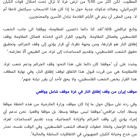
المطلوب. لكن أكثر من 50% من أرض غزة لا تزال تحت احتلال قوات الكيان
الإسرائيلي، وهناك شكوك جدية حول ما إذا كان هذا الانسحاب سيكتمل لاحقا أم
لا. ومن المقرر أن يتم في الأيام القادمة تبادل الأسرى والمحتجزين.
وتابع عراقجي قائلا:"لقد كنا دائما داعمين للمقاومة، ووقفنا الى جانب الشعب
الفلسطيني وفصائل المقاومة. واليوم، القرار الذي اتخذته فصائل المقاومة بوقف
إطلاق النار هو قرارها، ومن وجهة نظرنا، أي قرار يؤدي إلى وقف الجرائم، وتحقيق
حقوق الشعب الفلسطيني، وتقديم المساعدات إلى غزة، من الطبيعي ألّا نعارضه."
وشدد على أن "موقفنا كان دائما على هذا النحو: وقف الجرائم ودعم شعب غزة.
فالمقاومة هي من قررت قبول هذا الاتفاق لوقف إطلاق النار، وفي نهاية المطاف،
هذا القرار يخص الشعب الفلسطيني، ولا يحق لأحد أن يقرر نيابة عنهم".
موقف إيران من وقف إطلاق النار في غزة موقف شامل وواقعي
وفي رده على سؤال حول ما إذا كان موقف وزارة الخارجية من هذه الخطة موقفا
وسطا، اجاب عراقجي:"موقفنا ليس موقفا وسطا، بل موقفا واقعيا. نحن ندعم أي
إجراء يؤدي إلى وقف الجرائم والإبادة الجماعية، وبدء تقديم المساعدات لغزة،
وإعادة الإعمار، واتخاذ خطوات لإنصاف الشعب الفلسطيني. وفي الوقت نفسه، نحذر
من خدع وخيانة الكيان الصهيوني في الاتفاقيات السابقة والحالية".