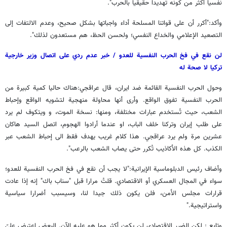
نفسيا أكثر من كونه تهديدا حقيقيا بالحرب".
وأكد:"أكرر أن على قواتنا المسلحة أداء واجباتها بشكل صحيح، وعدم الالتفات إلى
التصعيد الإعلامي والخداع النفسي؛ ولحسن الحظ، هم مستعدون لذلك".
لن نقع في فخ الحرب النفسية للعدو / خبر عدم ردي على اتصال وزير خارجية
تركيا لا صحة له
وحول الحرب النفسية القائمة ضد ايران، قال عراقجي:هناك حاليا كمية كبيرة من
الحرب النفسية تفوق الواقع. وأرى أنها محاولة منهجية لتشويه الواقع وإحباط
الشعب، حيث تُستخدم عبارات مختلفة، ومنها: نسخة الموت، و ويتكوف لم يرد
على طلب إيران وتركنا خلف الباب، او عندما أرادوا الهجوم، اتصل السيد هاكان
عشرين مرة ولم يرد عراقجي. هذا كلام غريب يهدف فقط الى إحباط الشعب عبر
الكذب. كل هذه الأكاذيب تُكرر حتى يصاب الشعب بالرعب".
وأضاف رئيس الدبلوماسية الإيرانية:"لا يجب أن نقع في فخ الحرب النفسية للعدو؛
سواء في المجال العسكري أو الاقتصادي. قلتُ مرارا قبل "سناب باك" إنه إذا عادت
قرارات مجلس الأمن، فلن يكون ذلك جيدا لنا، وسيسبب أضرارا سياسية
واستراتيجية."
وتابع : لكن الضرر الاقتصادي لن يكون أكثر مما هو عليه الآن. البعض اعترض عليّ