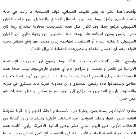
وأضاف:"هذا الخبر لم يغير تقييمنا الميداني. قواتنا المسلحة ما زالت في حالة
تأهب قصوى وتُعزّز يوما بعد يوم. احتمال الخداع والتضليل من جانب الكيان
الصهيوني مرتفع جدا، وقد تكون مثل هذه التصريحات محاولة للخداع؛ ربما كان
نشر الرئيس بوتين لموقفه علنا بهدف منع التضليل. من وجهة نظري، أن الكيان
الصهيوني لا يملك القدرة أو الاستعداد لمهاجمة إيران مجددا هو واقع منطقي يجب
قبوله، رغم أن احتمال الخداع والتصريحات المضللة لا يزال قائما".
وأوضح عراقجي:"أثبتت تجربة حرب الـ12 يوما بوضوح أن الجمهورية الإسلامية
الايرانية لن تقصر أو تصمت او تتراجع أمام أي هجوم خارجي.وقد ثبتت صحة هذه
الحقيقةعمليا، ورأى الخصم قدرتنا وسرعة ردنا، على الرغم من أنهم قاموا بتحرك
مفاجئ واستهدفوا قادة رفيعي المستوى.و إن محاولة ضرب قائد عسكري في منزله
والاستهتار بأرواح المدنيين بما يؤدي إلى انهيار مجمع سكني ومقتل العشرات هو
عمل جبان."
وتابع: "ظنّوا أنهم يستطيعون إجبارنا على الاستسلام فجأةً، لكنهم رأوا تأثرنا لشهادة
القادة الذين ارتقوا، وبدأت المواجهة منذ الساعات الأولى؛ واستمرت ردود أفعالنا من
اللحظات الأولى حتى اليوم الثاني عشر وحتى الثانية الأخيرة. برأيي، كانت هذه
التجربة ضربة قاسية للجانب الآخر. لذا، فإن التصعيد الإعلامي الحالي يحمل طابعا