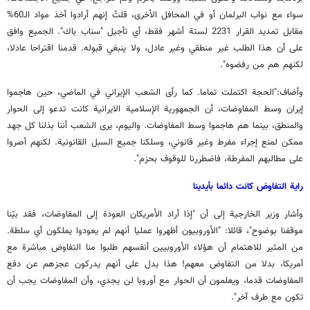
سواء مع نواب البرلمان أو في المحافل الأخرى، قلتُ إنهم أرادوا أخذ مواد الـ60%
مقابل تمديد القرار 2231 لستة أشهر فقط، أي تأجيل "سناب باك". الجميع وافق
على أن هذا الطلب غير منطقي وغير عادل، ولا ينبغي قبوله. قدمنا اقتراحا عادلا،
لكنهم هم من رفضوه".
وأضاف:"الحجة اكتملت تماما. كما رأى الشعب الإيراني في الماضي، حين هاجموا
إيران وسط المفاوضات، أن الجمهورية الإسلامية الايرانية كانت تدعو إلى الحوار
والمنطق، بينما هم هاجموا وسط المفاوضات. واليوم، يرى الشعب أننا بذلنا كل جهد
ممكن لمنع إجراء مفرط وغير قانوني، وسلكنا جميع السبل القانونية. لكنهم أصروا
على مطالبهم المفرطة، فاضطررنا للوقوف بحزم".
راية التفاوض كانت دائما بأيدينا
وأشار وزير الخارجية إلى أن "إذا أراد الأمريكان العودة إلى المفاوضات، فقد بيّنا
موقفنا بوضوح"، قائلا: "الأوروبيون أظهروا عمليا أنهم لم يعودوا يملكون أي سلطة.
من المثير للاهتمام أن هؤلاء الأوروبيين أنفسهم طلبوا منا التفاوض مباشرة مع
أمريكا، بدلا من التفاوض معهم! هذا يدل على أنهم يدركون عجزهم عن دفع
المفاوضات قدما، ويعلمون أن الحوار مع أوروبا لن يجدي، وأن المفاوضات يجب أن
تكون مع طرف آخر".