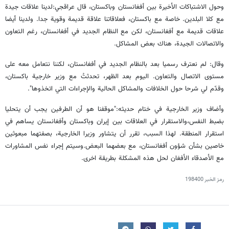
وحول الاشتباكات الأخيرة بين أفغانستان وباكستان، قال عراقجي:لدينا علاقات جيدة
مع كلا البلدين. خاصة مع باكستان، فعلاقاتنا علاقة قديمة وقوية جدا. ولدينا أيضا
علاقات قديمة مع أفغانستان، لكن مع النظام الجديد في أفغانستان، رغم التعاون
والاتصالات الجيدة، هناك بعض المشاكل.
وقال: لم نعترف رسميا بعد بالنظام الجديد في أفغانستان، لكننا نتعامل معه على
مستوى الاتصال والتعاون. اليوم بعد الظهر، تحدثتُ مع وزير خارجية باكستان،
وقدّم لي شرحا حول الخلافات والمشاكل الحالية والإجراءات التي اتخذوها".
وأضاف وزير الخارجية في ختام حديثه:"موقفنا هو أن الطرفين يجب أن يتحليا
بضبط النفس،والاستقرار في العلاقات بين إيران وباكستان وأفغانستان يساهم في
استقرار المنطقة. لهذا السبب، تقرر أن يتشاور وزيرا الخارجية، بصفتهما مبعوثين
خاصين بشأن شؤون أفغانستان، مع بعضهما البعض.وسيتم إجراء نفس المشاورات
مع الأصدقاء الأفغان لحل هذه المشكلة بطريقة اخرى.
رمز الخبر
198400