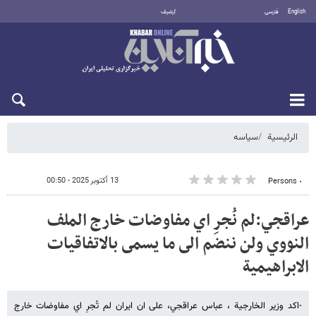
English
فارسی
أرشيف
الخميس 6 أغسطس 2026
الرئيسية
سیاسه
13 أكتوبر 2025 - 00:50
٠ Persons
عراقجي:لم نُجرِ اي مفاوضات خارج الملف
النووي ولن ننضم الى ما يسمى بالاتفاقيات
الابراهيمية
-اكد وزير الخارجية ، عباس عراقجي، على ان ايران لم تُجرِ اي مفاوضات خارج