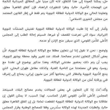
حل، يمكننا العودة إلى هذا الاتفاق، لأنه كان مبنيا على الحقائق الميدانية الناتجة
عن الهجمات الأخيرة. حاليا، ونظرا للتطورات الراهنة، فإن 'اتفاق القاهرة' معلق.
وتعاوننا الحالي مع الوكالة الدولية للطاقة النووية يتم فقط في إطار القانون المعتمد
من مجلش الشورى الاسلامي".
وأشار إلى أنه إذا طلبت الوكالة الدولية للطاقة النووية تفتيش المنشآت النووية
الايرانية، سواء التي تعرضت للقصف أو غيرها، فسيتم إحالة الطلب إلى المجلس
الأعلى للأمن القومي، الذي سيقرر منح الإذن أو عدمه.
واوضح : نحن لا نقول إننا لن نتعاون مطلقا مع الوكالة الدولية للطاقة النووية، لأن
بعض أشكال التعاون تخدم مصالحنا. فمثلا، عند تغيير وقود محطة بوشهر النووية،
يجب أن يتم ذلك بحضور مفتشي الوكالة، وهذا مذكور بوضوح في عقدنا مع
روسيا، وهو في مصلحتنا من الناحية الفنية. وكذلك مفاعل طهران البحثي، الذي
ينتج الأدوية النووية والنظائر التي يحتاجها أكثر من مليون إيراني، يحتاج إلى إشراف
فني ورقابة أمان من الوكالة الدولية للطاقة النووية.
وأكد:"لذا، إذا كان التعاون في بعض المجالات يخدم مصالح البلاد، فسيتخذ
المجلس الأعلى للأمن القومي القرار المناسب. لهذا السبب، لا يمكن القول إن
علاقاتنا مع الوكالة الدولية للطاقة النووية انقطعت تماما؛ بل إن اتفاق القاهرة معلق
حاليا، والطلبات الجديدة لهذه الوكالة ستُدرس وفقا للمصالح الوطنية وقرار المجلس