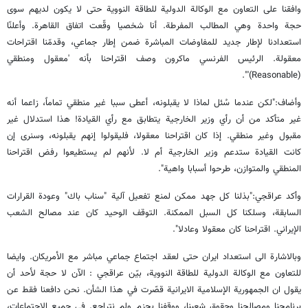
وافقنا على التعاون مع الوكالة الدولية للطاقة النووية حتى لا يكون لديهم سوى
حجة واحدة وهي المطالب المفرطة. أنا شخصيا وقّعت اتفاق القاهرة. وأعلنّا
استعدادنا لإطار جديد للمفاوضات المباشرة ضمن إطار جماعي، وقدمّنا اقتراحات
معقولة. الرئيس الفرنسي ماكرون وصف اقتراحنا بأنه 'معقول ومنطقي
(Reasonable)'".
وأضاف:"لكن عندما سُئل لماذا لا يقبلونه، أعطى سببا غير منطقي تماماً، زاعما أنه
غير متأكد من أن رأي وزير الخارجية يتطابق مع رأي القيادة! هذا استدلال غير
مقبول وغير منطقي. إذا كان اقتراحنا معقولا، فليقولوا إنهم يقبلونه، وسنرى إن
كانت القيادة ستدعم وزير الخارجية أم لا. لأنهم لم يستطيعوا رفض اقتراحنا
المنطقي والمتوازن، طرحوا أسبابا واهية".
وأكد عراقجي:"بذلنا كل جهد ممكن لمنع تفعيل آلية "سناب باك" وعودة القرارات
السابقة، وسلكنا كل السبل الممكنة. التوقف الوحيد كان عند مصالح الشعب
الإيراني. اقتراحنا كان معقولا وعادلا".
وبالاشارة الى استعداد ايران حتى لعقد اجتماع جماعي مباشر مع الأمريكان. وايضا
للتعاون مع الوكالة الدولية للطاقة النووية، بيّن عراقجي : الآن لا حجة لأحد أن
يقول ان الجمهورية الإسلامية الايرانية قصّرت في هذا الشأن. نحن دافعنا فقط عن
برنامجنا ومصالحنا وحقوق شعبنا، ووقفنا بحزم ولم نتراجع. في جميع الاجتماعات،