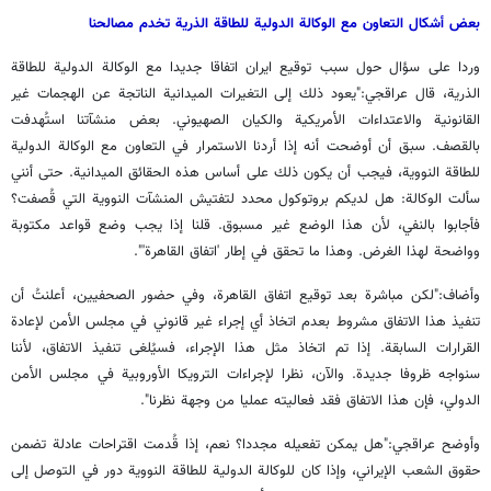
بعض أشكال التعاون مع الوكالة الدولية للطاقة الذرية تخدم مصالحنا
وردا على سؤال حول سبب توقيع ايران اتفاقا جديدا مع الوكالة الدولية للطاقة
الذرية، قال عراقجي:"يعود ذلك إلى التغيرات الميدانية الناتجة عن الهجمات غير
القانونية والاعتداءات الأمريكية والكيان الصهيوني. بعض منشآتنا استُهدفت
بالقصف. سبق أن أوضحت أنه إذا أردنا الاستمرار في التعاون مع الوكالة الدولية
للطاقة النووية، فيجب أن يكون ذلك على أساس هذه الحقائق الميدانية. حتى أنني
سألت الوكالة: هل لديكم بروتوكول محدد لتفتيش المنشآت النووية التي قُصفت؟
فأجابوا بالنفي، لأن هذا الوضع غير مسبوق. قلنا إذا يجب وضع قواعد مكتوبة
وواضحة لهذا الغرض. وهذا ما تحقق في إطار 'اتفاق القاهرة'".
وأضاف:"لكن مباشرة بعد توقيع اتفاق القاهرة، وفي حضور الصحفيين، أعلنتُ أن
تنفيذ هذا الاتفاق مشروط بعدم اتخاذ أي إجراء غير قانوني في مجلس الأمن لإعادة
القرارات السابقة. إذا تم اتخاذ مثل هذا الإجراء، فسيُلغى تنفيذ الاتفاق، لأننا
سنواجه ظروفا جديدة. والآن، نظرا لإجراءات الترويكا الأوروبية في مجلس الأمن
الدولي، فإن هذا الاتفاق فقد فعاليته عمليا من وجهة نظرنا".
وأوضح عراقجي:"هل يمكن تفعيله مجددا؟ نعم، إذا قُدمت اقتراحات عادلة تضمن
حقوق الشعب الإيراني، وإذا كان للوكالة الدولية للطاقة النووية دور في التوصل إلى