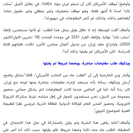
وأوضح:"موقف الأمريكان كان أن تسلم ايران مواد الـ60%، في مقابل تأجيل "سناب
باك" لمدة 6 أشهر فقط؛ وهو موقف متعجرف وغير منطقي وغير مقبول تماما.
أبلغناهم بذلك، ولذلك لم تُثمر المفاوضات في نيويورك".
وأضاف:"قلت للوسطاء إنه لا عاقل يقبل بمثل هذا الطلب. لو كانوا مستعدين لإلغاء
"سناب باك" نهائيا، ولإلغاء القرار 2231 في موعده المحدد (18 تشرين الاول/اكتوبر
2025)، ولإخراج ملف إيران من جدول أعمال مجلس الأمن، لكانت طلباتهم قابلة
للدراسة. لكن الأمريكان لم يقبلوا بذلك أبدا".
ويتكوف طلب مفاوضات مباشرة، ووضعنا شروطا لم يقبلها
وأشار وزير الخارجية إلى أن "الطلب جاء من الجانب الأمريكي"، قائلا:"بشكل واضح،
أرسل ويتكوف رسالة بأنه مستعد لإجراء مفاوضات مباشرة وجها لوجه مع إيران.
كان ردنا أننا، كما في الماضي عندما كانت المفاوضات تتم بشكل جماعي بحضور
مجموعة من الدول، نحن مستعدون للحوار في إطار مشابه، شرط مشاركة الترويكا
الاوروبية، وحضور المدير العام للوكالة الدولية للطاقة الذرية غروسي نظرا للطبيعة
الفنية للموضوع النووي".
وأضاف:"لكنه رفض هذا الشرط ولم يقبل بالمشاركة في مثل هذا الاجتماع. في
الحقيقة، الطلب جاء منه، لكننا وضعنا شروطا، فلم يقبلها. سبب ذلك أنه أصر على