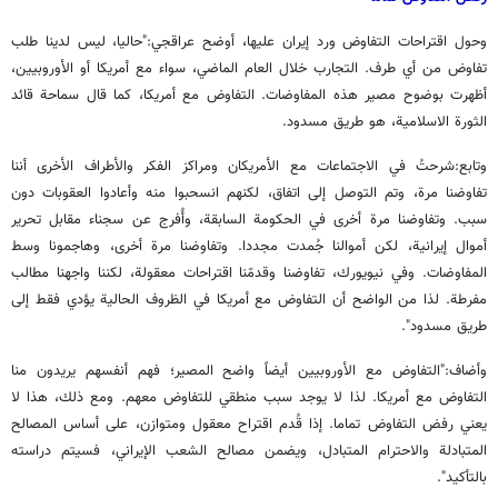
وحول اقتراحات التفاوض ورد إيران عليها، أوضح عراقجي:"حاليا، ليس لدينا طلب
تفاوض من أي طرف. التجارب خلال العام الماضي، سواء مع أمريكا أو الأوروبيين،
أظهرت بوضوح مصير هذه المفاوضات. التفاوض مع أمريكا، كما قال سماحة قائد
الثورة الاسلامية، هو طريق مسدود.
وتابع:شرحتُ في الاجتماعات مع الأمريكان ومراكز الفكر والأطراف الأخرى أننا
تفاوضنا مرة، وتم التوصل إلى اتفاق، لكنهم انسحبوا منه وأعادوا العقوبات دون
سبب. وتفاوضنا مرة أخرى في الحكومة السابقة، وأُفرج عن سجناء مقابل تحرير
أموال إيرانية، لكن أموالنا جُمدت مجددا. وتفاوضنا مرة أخرى، وهاجمونا وسط
المفاوضات. وفي نيويورك، تفاوضنا وقدمّنا اقتراحات معقولة، لكننا واجهنا مطالب
مفرطة. لذا من الواضح أن التفاوض مع أمريكا في الظروف الحالية يؤدي فقط إلى
طريق مسدود".
وأضاف:"التفاوض مع الأوروبيين أيضاً واضح المصير؛ فهم أنفسهم يريدون منا
التفاوض مع أمريكا. لذا لا يوجد سبب منطقي للتفاوض معهم. ومع ذلك، هذا لا
يعني رفض التفاوض تماما. إذا قُدم اقتراح معقول ومتوازن، على أساس المصالح
المتبادلة والاحترام المتبادل، ويضمن مصالح الشعب الإيراني، فسيتم دراسته
بالتأكيد".