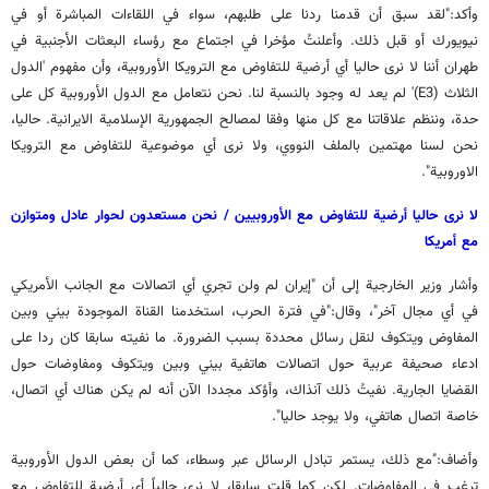
وأكد:"لقد سبق أن قدمنا ردنا على طلبهم، سواء في اللقاءات المباشرة أو في
نيويورك أو قبل ذلك. وأعلنتُ مؤخرا في اجتماع مع رؤساء البعثات الأجنبية في
طهران أننا لا نرى حاليا أي أرضية للتفاوض مع الترويكا الأوروبية، وأن مفهوم 'الدول
الثلاث (E3)' لم يعد له وجود بالنسبة لنا. نحن نتعامل مع الدول الأوروبية كل على
حدة، وننظم علاقاتنا مع كل منها وفقا لمصالح الجمهورية الإسلامية الايرانية. حاليا،
نحن لسنا مهتمين بالملف النووي، ولا نرى أي موضوعية للتفاوض مع الترويكا
الاوروبية".
لا نرى حاليا أرضية للتفاوض مع الأوروبيين / نحن مستعدون لحوار عادل ومتوازن
مع أمريكا
وأشار وزير الخارجية إلى أن "إيران لم ولن تجري أي اتصالات مع الجانب الأمريكي
في أي مجال آخر"، وقال:"في فترة الحرب، استخدمنا القناة الموجودة بيني وبين
المفاوض ويتكوف لنقل رسائل محددة بسبب الضرورة. ما نفيته سابقا كان ردا على
ادعاء صحيفة عربية حول اتصالات هاتفية بيني وبين ويتكوف ومفاوضات حول
القضايا الجارية. نفيتُ ذلك آنذاك، وأؤكد مجددا الآن أنه لم يكن هناك أي اتصال،
خاصة اتصال هاتفي، ولا يوجد حاليا".
وأضاف:"مع ذلك، يستمر تبادل الرسائل عبر وسطاء، كما أن بعض الدول الأوروبية
ترغب في المفاوضات. لكن كما قلت سابقا، لا نرى حالياً أي أرضية للتفاوض مع