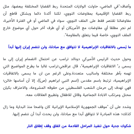
وأضاف:"في الماضي، حاولت الولايات المتحدة ربط القضايا المختلفة ببعضها، مثل
ربط القضايا الإقليمية بمفاوضات النووي، لكننا أكدنا دائما وبشكل قاطع أن
مفاوضاتنا تقتصر فقط على الملف النووي. سواء في الماضي أو في الفترة الأخيرة،
لم نجرِ مطلقا أي مفاوضات مع الأمريكان أو أي طرف آخر حول أي موضوع خارج
الملف النووي، خاصة فيما يتعلق بالمقاومة".
ما يُسمى بالاتفاقيات الإبراهيمية لا تتوافق مع مبادئنا، ولن تنضم إيران إليها أبداً
وحول حديث الرئيس الأميركي دونالد ترامب عن احتمال اانضمام إيران إلى ما
يسمى بـ" الاتفاقيات الإبراهيمية"، قال عراقجي:ترامب غالبا ما يطرح المواضيع التي
تهمه بأطر مختلفة واساليب متعددة.وعلى الرغم من ان ما يسمى بالاتفاقيات
الإبراهيمية، ترتبط باسم مقدس (اسم النبي ابراهيم (ص))، إلا أن أساسها خائن؛
فهي تهدف إلى حرمان الشعب الفلسطيني من حقوقه المشروعة، والاعتراف بكيان
محتل ومرتكب الابادة الجماعية وقاتل للاطفال وتطبيع العلاقات معه.
وشدد على أن "موقف الجمهورية الإسلامية الإيرانية كان واضحا منذ البداية وما زال
كذلك؛ هذه المبادرة لا تتوافق أبدا مع مبادئنا، ولن يحدث أبدا أن ننضم إليها.
شكوك جدية حول تنفيذ المراحل القادمة من اتفاق وقف إطلاق النار