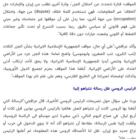
الموقف؛ فتارة تتحدث عن 'احتلال الجزر'، وتارة أخرى تطلب من إيران والإمارات حل
'الخلاف' عبر المفاوضات. فهي تستخدم كلمة خلاف (dispute) من جهة، واحتلال
(occupation) من جهة أخرى، مما يدل على أن موقفها غير متماسك وغير مبني
على فهم قانوني أو سياسي دقيق. ربما بسبب التسرع أو تحت تأثير جماعات
الضغط أو اللوبي وضعت عبارات دون دقة كافية".
وأكد عراقجي:"على أي حال، موقف الجمهورية الإسلامية الايرانية بشأن الجزر الثلاث
(تنب الكبرى، تنب الصغرى، وابوموسى) واضح تماما؛ هذه الجزر جزء من الأراضي
الإيرانية وتنتمي أبديا للجمهورية الإسلامية الايرانية، ولا يحق لأحد ارتكاب أدنى
اعتداء على الأراضي الإيرانية. أبلغنا هذا الموقف بحزم لجميع الدول الأوروبية،
وكذلك اوضحناه لجيراننا في الخليج الفارسي، وهم على علم تام بهذا الموقف".
الرئيس الروسي نقل رسالة نتنياهو إلينا
وردا على سؤال حول تصريحات الرئيس الروسي الأخيرة، قال عراقجي:"الرسالة التي
أبلغنا بها الروس كانت أن نتنياهو اتصل هاتفيا بالرئيس الروسي بوتين قبل ثلاث أو
أربع ليال. في صباح اليوم التالي، دُعي سفيرنا لدى موسكو الى الرئاسة الروسية،
ونُقلت إلينا نفس الرسالة، مفادها أن نتنياهو أكد أنه لا ينوي الدخول في حرب أو
نزاع جديد مع إيران. نقل لنا الأصدقاء الروس هذه المعلومة، ثم أعلنها الرئيس
بوتين علنا".