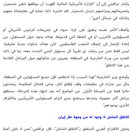
وأشار عراقجي إلى أن "الإدارة الأمريكية الحالية أظهرت أن مواقفها تتغير باستمرار،
وتصريحاتهم ومزاعمهم تتبدل باستمرار. لقد اختبرنا ذلك عمليا في مفاوضاتنا معهم،
وكذلك في مسائل أخرى".
وأضاف:"الأمر نفسه ينطبق على غزة. سواء في تصريحات الرئيس الأمريكي أو
المسؤولين الآخرين، أو في الخطة التي قدموها، هناك وعود حول المستقبل، من
إعادة الإعمار إلى إنصاف الشعب الفلسطيني. لكن هناك شكوك جدية حقيقية.
ليس فقط نحن من يشك، بل تقريباً كل مسؤول أجنبي أتحدث معه، بما في ذلك
العديد من وزراء الخارجية في المنطقة، يعبرون عن شكوكهم حول المراحل القادمة
من هذا الاتفاق".
وأوضح وزير الخارجية:"لهذا السبب، إذا لاحظتم، فإن جميع المسؤولين في المنطقة،
وكل من شارك في مفاوضات وقف إطلاق النار، وحتى فصائل المقاومة، يتحدثون
حاليا فقط عن المرحلة الأولى. من الواضح أنه بعد انتهاء هذه المرحلة، ستنطلق
مراحل أكثر صعوبة، وعندها سيتضح مدى التزام المسؤولين الأمريكيين والأطراف
الأخرى بوعودهم".
الاتفاق الشامل لا وجود له من وجهة نظر إيران
وحول الاقتراح الغربي المتعلق بـ"الاتفاق الشامل"، قال عراقجي:"نحن لا نقبل أصلا