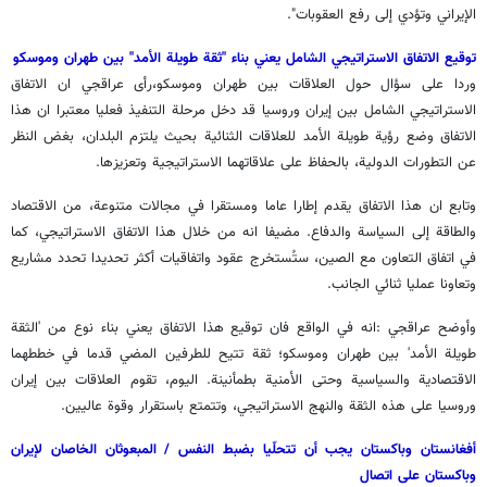
الإيراني وتؤدي إلى رفع العقوبات".
توقيع الاتفاق الاستراتيجي الشامل يعني بناء "ثقة طويلة الأمد" بين طهران وموسكو
وردا على سؤال حول العلاقات بين طهران وموسكو،رأى عراقجي ان الاتفاق
الاستراتيجي الشامل بين إيران وروسيا قد دخل مرحلة التنفيذ فعليا معتبرا ان هذا
الاتفاق وضع رؤية طويلة الأمد للعلاقات الثنائية بحيث يلتزم البلدان، بغض النظر
عن التطورات الدولية، بالحفاظ على علاقاتهما الاستراتيجية وتعزيزها.
وتابع ان هذا الاتفاق يقدم إطارا عاما ومستقرا في مجالات متنوعة، من الاقتصاد
والطاقة إلى السياسة والدفاع. مضيفا انه من خلال هذا الاتفاق الاستراتيجي، كما
في اتفاق التعاون مع الصين، ستُستخرج عقود واتفاقيات أكثر تحديدا تحدد مشاريع
وتعاونا عمليا ثنائي الجانب.
وأوضح عراقجي :انه في الواقع فان توقيع هذا الاتفاق يعني بناء نوع من 'الثقة
طويلة الأمد' بين طهران وموسكو؛ ثقة تتيح للطرفين المضي قدما في خططهما
الاقتصادية والسياسية وحتى الأمنية بطمأنينة. اليوم، تقوم العلاقات بين إيران
وروسيا على هذه الثقة والنهج الاستراتيجي، وتتمتع باستقرار وقوة عاليين.
أفغانستان وباكستان يجب أن تتحلّيا بضبط النفس / المبعوثان الخاصان لإيران
وباكستان على اتصال