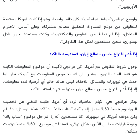
الأوروبيين".
وأوضح عراقجي:"موقفنا تجاه أمريكا كان دائما واضحا، وهو إذا كانت امريكا مستعدة
للتفاوض من موقع المساواة، لتحقيق مصالح مشتركة، وعلى أساس الاحترام
المتبادل، وإذا لم تخلط بين التفاوض والديكتاتورية، وكانت مستعدة لحوار عادل
ومتوازن، فنحن مستعدون لمثل هذا التفاوض".
إذا قُدم اقتراح يضمن مصالح إيران، فسندرسه بالتأكيد
وحول شروط التفاوض مع أمريكا، كرر عراقجي تأكيده أن موضوع المفاوضات الثابت
هو فقط الملف النووي. مشيرا الى انه بخصوص المفاوضات مع أمريكا، نظرا لما
حدث في نيويورك والمسائل اللاحقة، ليس هناك حاليا أي أرضية لبدء مفاوضات،
إلا إذا قُدم اقتراح يضمن مصالح ايران حينها سيتم دراسته بالتأكيد.
وذكر عراقجي :في الأيام الماضية، تردد أن أمريكا طلبت التخلي عن تخصيب
اليورانيوم بنسبة 60% مقابل إلغاء آلية "سناب باك". لا أؤكد هذه الرسائل؛ هذا لم
يكن موقف أمريكا. في نيويورك، كنا مستعدين أنه إذا تم حل موضوع "سناب باك"
وعودة قرارات مجلس الأمن بشكل نهائي، فسنناقش موضوع الـ60% ونتخذ ترتيبات
بشأنه".