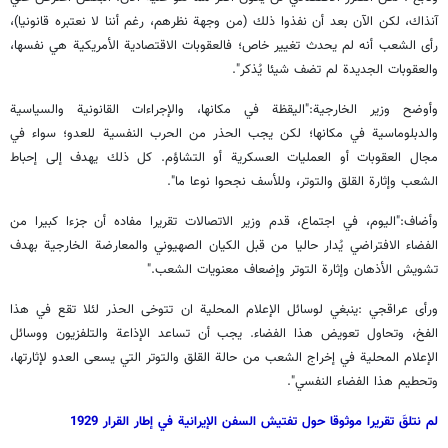
آنذاك، لكن الآن بعد أن نفذوا ذلك (من وجهة نظرهم، رغم أننا لا نعتبره قانونيا)،
رأى الشعب أنه لم يحدث تغيير خاص؛ فالعقوبات الاقتصادية الأمريكية هي نفسها،
والعقوبات الجديدة لم تضف شيئا يُذكر".
وأوضح وزير الخارجية:"اليقظة في مكانها، والإجراءات القانونية والسياسية
والدبلوماسية في مكانها؛ لكن يجب الحذر من الحرب النفسية للعدو؛ سواء في
مجال العقوبات أو العمليات العسكرية أو التشاؤم. كل ذلك يهدف إلى إحباط
الشعب وإثارة القلق والتوتر، وللأسف نجحوا نوعا ما".
وأضاف:"اليوم، في اجتماع، قدم وزير الاتصالات تقريرا مفاده أن جزءا كبيرا من
الفضاء الافتراضي يُدار حاليا من قبل الكيان الصهيوني والمعارضة الخارجية بهدف
تشويش الأذهان وإثارة التوتر وإضعاف معنويات الشعب."
ورأى عراقجي :ينبغي لوسائل الإعلام المحلية ان تتوخى الحذر لئلا تقع في هذا
الفخ، وتحاول تعويض هذا الفضاء. يجب أن تساعد الإذاعة والتلفزيون ووسائل
الإعلام المحلية في إخراج الشعب من حالة القلق والتوتر التي يسعى العدو لإثارتها،
وتحطيم هذا الفضاء النفسي".
لم نتلقَ تقريرا موثوقا حول تفتيش السفن الإيرانية في إطار القرار 1929