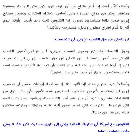
وأضاف:"الآن أيضا، إذا قُدم اقتراح من أي طرف كان، يكون متوازنا وعادلا ومعقولا
ومنطقيا، ويتم من موقع المساواة وعلى أساس الاحترام المتبادل، ويضمن مصالح
إيران، فنحن دائما مستعدون للحوار. راية التفاوض كانت دائما بأيدينا، وأؤكد اليوم
أنه إذا قُدم اقتراح معقول وعادل، فسندرسه بالتأكيد."
لن نتخلى عن حق الشعب الإيراني في التخصيب
وحول التمسك بالمبادئ وحقوق الشعب الإيراني، قال عراقجي:"حقوق الشعب
الإيراني خط أحمر بالنسبة لنا. لن نتخلى عن حق الشعب الإيراني في التخصيب.
لكن إذا أردنا الحديث عن الشفافية وبناء الثقة، بأن تخصيبنا لأغراض سلمية فقط،
فنحن مستعدون. سبق أن أجرينا مثل هذا التعاون".
وأضاف:"بشرط احترام حقنا، فإذا قالوا مثلا: إذا تم اتخاذ إجراءات تضمن أن تخصيب
إيران لن يُستخدم لأغراض عسكرية، فسندرس هذه الأمور، لأن هذا النوع من
الاقتراحات منطقي، بشرط أن يبنوا هم أيضا الثقة معنا، ويرفعوا العقوبات الظالمة
التي فرضوها. الاقتراحات التي تقدم ضمن آلية عادلة ومتوازنة ومتزنة، ستكون
قابلة للدراسة من جانبنا".
التفاوض مع أمريكا في الظروف الحالية يؤدي إلى طريق مسدود، لكن هذا لا يعني
رفض التفاوض تماما