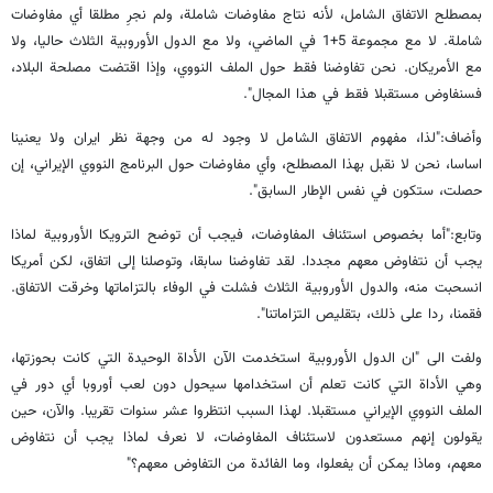
بمصطلح الاتفاق الشامل، لأنه نتاج مفاوضات شاملة، ولم نجرِ مطلقا أي مفاوضات
شاملة. لا مع مجموعة 5+1 في الماضي، ولا مع الدول الأوروبية الثلاث حاليا، ولا
مع الأمريكان. نحن تفاوضنا فقط حول الملف النووي، وإذا اقتضت مصلحة البلاد،
فسنفاوض مستقبلا فقط في هذا المجال".
وأضاف:"لذا، مفهوم الاتفاق الشامل لا وجود له من وجهة نظر ايران ولا يعنينا
اساسا، نحن لا نقبل بهذا المصطلح، وأي مفاوضات حول البرنامج النووي الإيراني، إن
حصلت، ستكون في نفس الإطار السابق".
وتابع:"أما بخصوص استئناف المفاوضات، فيجب أن توضح الترويكا الأوروبية لماذا
يجب أن نتفاوض معهم مجددا. لقد تفاوضنا سابقا، وتوصلنا إلى اتفاق، لكن أمريكا
انسحبت منه، والدول الأوروبية الثلاث فشلت في الوفاء بالتزاماتها وخرقت الاتفاق.
فقمنا، ردا على ذلك، بتقليص التزاماتنا".
ولفت الى "ان الدول الأوروبية استخدمت الآن الأداة الوحيدة التي كانت بحوزتها،
وهي الأداة التي كانت تعلم أن استخدامها سيحول دون لعب أوروبا أي دور في
الملف النووي الإيراني مستقبلا. لهذا السبب انتظروا عشر سنوات تقريبا. والآن، حين
يقولون إنهم مستعدون لاستئناف المفاوضات، لا نعرف لماذا يجب أن نتفاوض
معهم، وماذا يمكن أن يفعلوا، وما الفائدة من التفاوض معهم؟"