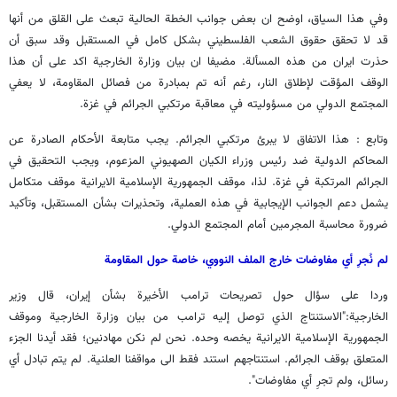
وفي هذا السياق، اوضح ان بعض جوانب الخطة الحالية تبعث على القلق من أنها
قد لا تحقق حقوق الشعب الفلسطيني بشكل كامل في المستقبل وقد سبق أن
حذرت ايران من هذه المسألة. مضيفا ان بيان وزارة الخارجية اكد على أن هذا
الوقف المؤقت لإطلاق النار، رغم أنه تم بمبادرة من فصائل المقاومة، لا يعفي
المجتمع الدولي من مسؤوليته في معاقبة مرتكبي الجرائم في غزة.
وتابع : هذا الاتفاق لا يبرئ مرتكبي الجرائم. يجب متابعة الأحكام الصادرة عن
المحاكم الدولية ضد رئيس وزراء الكيان الصهيوني المزعوم، ويجب التحقيق في
الجرائم المرتكبة في غزة. لذا، موقف الجمهورية الإسلامية الايرانية موقف متكامل
يشمل دعم الجوانب الإيجابية في هذه العملية، وتحذيرات بشأن المستقبل، وتأكيد
ضرورة محاسبة المجرمين أمام المجتمع الدولي.
لم نُجرِ أي مفاوضات خارج الملف النووي، خاصة حول المقاومة
وردا على سؤال حول تصريحات ترامب الأخيرة بشأن إيران، قال وزير
الخارجية:"الاستنتاج الذي توصل إليه ترامب من بيان وزارة الخارجية وموقف
الجمهورية الإسلامية الايرانية يخصه وحده. نحن لم نكن مهادنين؛ فقد أيدنا الجزء
المتعلق بوقف الجرائم. استنتاجهم استند فقط الى مواقفنا العلنية. لم يتم تبادل أي
رسائل، ولم تجرِ أي مفاوضات".