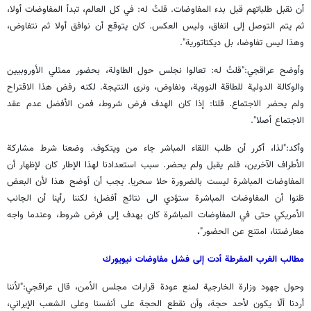
أن نقبل طلباتهم قبل بدء المفاوضات. قلتُ له: في كل العالم، تبدأ المفاوضات أولا،
ثم يتم التوصل إلى اتفاق، وليس العكس. كان يتوقع أن نوافق أولا ثم نتفاوض،
وهذا ليس تفاوضا، بل ديكتاتورية".
وأوضح عراقجي:"قلتُ له: تعالوا نجلس حول الطاولة، بحضور ممثلي الأوروبيين
والوكالة الدولية للطاقة النووية، ونفاوض، ونرى النتيجة. لكنه رفض هذا الاقتراح
ولم يحضر الاجتماع. قلنا: إذا كان الهدف فرض شروط، فمن الأفضل عدم عقد
الاجتماع أصلا".
وأكد:"لذا، أكرر أن طلب اللقاء المباشر جاء من ويتكوف. وضعنا شرط مشاركة
الأطراف الآخرين، فلم يقبل ولم يحضر. سبب استعدادنا لهذا الإطار كان لإظهار أن
المفاوضات المباشرة ليست بالضرورة حلا سحريا. يجب أن أوضح هذا لأن البعض
ظنوا أن المفاوضات المباشرة ستؤدي الى نتائج أفضل؛ لكننا رأينا أن الجانب
الأمريكي حتى في المفاوضات المباشرة كان يهدف إلى فرض شروط، وعندما واجه
معارضتنا، امتنع عن الحضور"
.
مطالب الغرب المفرطة أدت إلى فشل مفاوضات نيويورك
وحول جهود وزارة الخارجية لمنع عودة قرارات مجلس الأمن، قال عراقجي:"لأننا
أردنا ألّا يكون لأحد حجة، وأن نقطع الحجة على أنفسنا وعلى الشعب الإيراني،