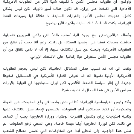
واوضح: ان عقوبات مجلس الأمن لا تضيف شيئا أكثر من العقوبات الأمريكية
الأحادية التي تضغط على إيران. قد تكون هناك أمور ثانوية، لكن ليس بشكل
كامل. عقوبات مجلس الأمن والقرارات السابقة لا علاقة لها بمبيعات النفط
الإيرانية، وكنت قد قلتُ ذلك سابقا، وأكرره الآن بوضوح.
وأضاف عراقجي:حتى مع وجود آلية "سناب باك" التي يدّعي الغربيون تفعيلها،
حافظت مبيعات نفطنا على وضعها المعتاد، بل زادت. رغم أننا يجب أن نقلق من
العقوبات الأمريكية ونبحث عن سبل للالتفاف عليها، إلا أنه لا داعي للقلق من أن
عقوبات مجلس الأمن ستفرض عبئا إضافيا على الاقتصاد الإيراني.
ولفت الى انه قد تسبب بعض المشاكل الجانبية، لكن ليس بحجم العقوبات
الأمريكية الأولية.مضيفا انه قد تفرض الادارة الأمريكية في المستقبل ضغوطا
جديدة في إطار سياسة الضغط الأقصى، لكن ايران ستواجهها في النهاية وقرارات
مجلس الأمن في هذا المجال لا تضيف شيئا.
وأكد رئيس الدبلوماسية الإيرانية: أننا لم ننسَ واجبنا في رفع العقوبات. على الدولة
والحكومة أن تكونا صامدتين أمام العقوبات، وتسعيان لإيجاد سبل للالتفاف عليها
وتلبية احتياجات إيران وتفعيل القدرات الوطنية. ووزارة الخارجية يجب أن تساعد
في ذلك. لكن لوزارة الخارجية أيضا مهمة خاصة، وهي السعي لرفع العقوبات. لم
ننسَ هذا الواجب، ولن نتخلى أبدا عن المفاوضات التي تضمن مصالح الشعب