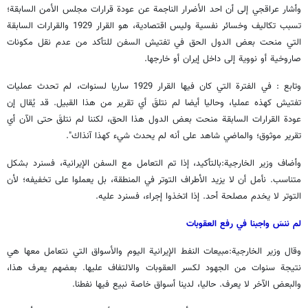
وأشار عراقجي إلى أن احد الأضرار الناجمة عن عودة قرارات مجلس الأمن السابقة؛
تسبب تكاليف وخسائر نفسية وليس اقتصادية، هو القرار 1929 والقرارات السابقة
التي منحت بعض الدول الحق في تفتيش السفن للتأكد من عدم نقل مكونات
صاروخية أو نووية إلى داخل إيران أو خارجها.
وتابع : في الفترة التي كان فيها القرار 1929 ساريا لسنوات، لم تحدث عمليات
تفتيش كهذه عمليا، وحاليا أيضا لم نتلقَ أي تقرير من هذا القبيل. قد يُقال إن
عودة القرارات السابقة منحت بعض الدول هذا الحق، لكننا لم نتلقَ حتى الآن أي
تقرير موثوق؛ والماضي شاهد على أنه لم يحدث شيء كهذا آنذاك".
وأضاف وزير الخارجية:بالتأكيد، إذا تم التعامل مع السفن الإيرانية، فسنرد بشكل
متناسب. نأمل أن لا يزيد الأطراف التوتر في المنطقة، بل يعملوا على تخفيفه؛ لأن
التوتر لا يخدم مصلحة أحد. إذا اتخذوا إجراء، فسنرد عليه.
لم ننسَ واجبنا في رفع العقوبات
وقال وزير الخارجية:مبيعات النفط الإيرانية اليوم والأسواق التي نتعامل معها هي
نتيجة سنوات من الجهود لكسر العقوبات والالتفاف عليها. بعضهم يعرف هذا،
والبعض الآخر لا يعرف. حاليا، لدينا أسواق خاصة نبيع فيها نفطنا.