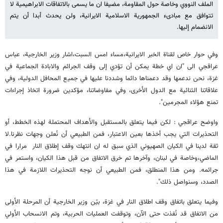
الملف النووي وخاصة حول المقاومة، مضيفا ان ما يسمى بالاتفاقات الابراهيمية لا
تتوافق مع مبادىء الجمهورية الاسلامية الايرانية، ولن يحدث أبدا أن يتم
الانضمام إليها.
وفي حوار خاص لقناة الخبر الايرانية،مساء امس السبت،اشار وزير الخارجية، عباس
عراقجي الى "ان اي خطة يمكن أن تؤدي إلى وقف الجرائم والابادة الجماعية في
غزة، نحن ندعمها وقد دعمناها دائما وشددنا عليها في جميع المحافل الدولية، وفي
علاقاتنا الثنائية مع الدول الأخرى، وفي مفاوضاتنا، مؤكدين ضرورة اتخاذ إجراءات
تمنع هؤلاء المجرمين".
واوضح عراقجي : لكن فيما يتعلق بالمستقبل والأهداف المحتملة لهذه الخطط، أو
التحذيرات التي يجب أخذها بعين الاعتبار، فمن الطبيعي أن نُعلن وجهات نظرنا.لا
ثقة لدينا في الكيان الصهيوني الذي سبق له ان انتهك وقف إطلاق النار مرارا في
الماضي،وخاصة في لبنان، وآخرها تم خرق الاتفاق من قبل هذا الكيان، واستمر في
جرائمه. ومن هذا المنطلق، فمن الطبيعي أن نوجه التحذيرات اللازمة في هذا
الصدد، وسنواصل ذلك".
وفيما يتعلق باتفاق وقف اطلاق النار في غزة، بيّن وزير الخارجية أن المرحلة الأولى
من الاتفاق قد نُفذت حتى الآن، وتوقفت العمليات الحربية، وتم الانسحاب الأولي