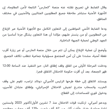
وقال الضابط في تصريح نقلته عنه منصة “الحارس” التابعة لأمن المقاومة، إن
الأجهزة الأمنية ستباشر ملاحقة جميع المطلوبين الجنائيين والأمنيين في مختلف
المناطق.
ودعا الضابط الأمني المواطنين إلى التعاون الكامل مع الأجهزة الأمنية عبر الإبلاغ
عن المطلوبين أو من يتستر عليهم، مؤكدا أن هذا التعاون يشكّل جزءا أساسيا من
الجهد الوطني لحماية الجبهة الداخلية.
وأوضح أن عملية الإبلاغ يمكن أن تتم من خلال منصة الحارس أو عبر زيارة أقرب
نقطة أمنية، مشددا على أن أمن المجتمع مسؤولية جماعية تتطلب تكاتف الجميع.
ودخلت المرحلة الأولى من اتفاق وقف إطلاق النار، حيز التنفيذ عند الساعة 12:00
ظهر الجمعة، بعد أن أقرت حكومة الاحتلال الاتفاق فجرا.
ويستند الاتفاق إلى خطة طرحها الرئيس الأميركي دونالد ترامب، تقوم على وقف
الحرب، وانسحاب متدرج لجيش الاحتلال الإسرائيلي، وإطلاق متبادل للأسرى،
ودخول فوري للمساعدات إلى القطاع.
وبدعم أميركي، ارتكبت قوات الاحتلال منذ 7 تشرين الأول/أكتوبر 2023 ولسنتين
إبادة جماعية بغزة، خلّفت أكثر من 67 ألف شهيد، و170 ألف مصاب، معظمهم