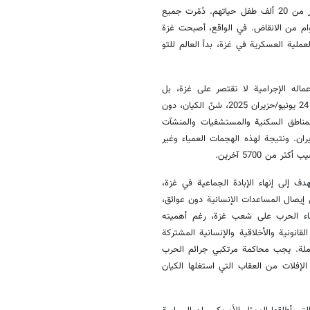
الأبرياء. استشهد أكثر من 68 ألف فلسطيني بريء، وفُقد الآلاف، كما فقد أكثر من 20 ألف طفل حياتهم. دُمّرت جميع
وام من الانقاض. في الواقع، أصبحت غزة
عملية العسكرية في غزة، بدأ العالم للتو
عماله الإجرامية لا تقتصر على غزة، بل
استهدف ايضا جمهورية إيران الإسلامية بشكل مباشر. ففي الفترة من 13 إلى 24 يونيو/حزيران 2025، شنّ الكيان، دون
مناطق السكنية والمستشفيات والمنشآت
يران. ونتيجة لهذه الهجمات العمياء وغير
دف إلى إنهاء الإبادة الجماعية في غزة،
 إيصال المساعدات الإنسانية دون عوائق،
نهاء الحرب على شعب غزة، رغم أهميته
قانونية والأخلاقية والإنسانية المشتركة
كاملة. يجب محاكمة مرتكبي جرائم الحرب
الإفلات من العقاب التي استغلها الكيان