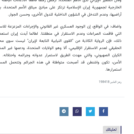
وقال السفير الإيراني لدى الأمم المتحدة: أرفض رفضًا قاطعًا الادعاءات الباطلة 
الخارجية لجمهورية إيران الإسلامية ترتكز على مبادئ ميثاق الأمم المتحدة، 
أراضيها، وعدم التدخل في الشؤون الداخلية للدول الأخرى، وحسن الجوار.
واضاف: في الواقع، إن الوجود العسكري غير القانوني والإجراءات المزعزعة للاست
التي فاقمت الصراعات وعدم الاستقرار في منطقتنا. لطالما أبدت إيران استعدا
ذلك، فإن الرواية الكاذبة عن "القوى النيابية التابعة لإيران" ليست سوى م
الحقيقي لعدم الاستقرار الإقليمي، ألا وهو الولايات المتحدة، ودعمها غير المش
الكيان الصهيوني، والتي مهدت الطريق لاستمرار عدوانه وجرائمه واحتلاله. 
الأمن، تكون واشنطن قد أصبحت متواطئة في هذه الجرائم وتتحمل المسؤولي
استمرارها.
رمز الخبر
198418
تعليقك