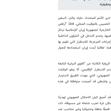
وحقيقية.
لدى الأمم المتحدة، مايك والتز، السفير
الخميس بالتوقيت المحلي، قائلاً: "أرفض
 الخارجية لجمهورية إيران الإسلامية ترتكز
ضيها، وعدم التدخل في الشؤون الداخلية
راءات المزعزعة للاستقرار التي تقوم بها
ا. لطالما أبدت إيران استعدادها للحوار
واية الكاذبة عن "القوى النيابية التابعة
لاستقرار الإقليمي، ألا وهو الولايات
ن الصهيوني، الذي مهدت الطريق لاستمرار
تكون واشنطن قد أصبحت متواطئة في هذه
د أصبح كيان الاحتلال الصهيوني تهديدًا
 سكان غزة لحرب شاملة غير مسبوقة، ذات
ي قصفًا منظمًا وعشوائيا وغير متناسب ضد