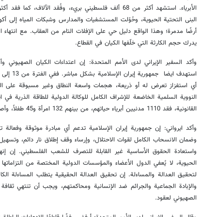
البنى التحتية الحيوية، وحُوّلت المستشفيات والمدارس وشبكات المياه إلى أك
أرضًا مدمرة؛ وهذا الواقع دليل حي على الإفلات التام من العقاب. مع انتهاء ال
يدرك حجم الكارثة التي خلّفها الكيان في القطاع.
وأكد السفير الإيراني لدى الأمم المتحدة: إن اعتداءات الكيان الصهيوني وأ
أي استفزاز تعرض له أو ذريعة، هجمات واسعة النطاق وغير مسبوقة على ال
النووية السلمية الخاضعة للإشراف الكامل للوكالة الدولية للطاقة الذرية في ا
القانونية، فقد 1110 مدنيين أبرياء حياتهم، من بينهم 132 امرأة و45 طفلاً، وأصيب أكثر من 5700 آخرين.
وأكد ايرواني: إن جمهورية إيران الإسلامية تدعم أي مبادرة موثوقة وفعالة ته
وضمان الانسحاب الكامل لقوات الاحتلال، وإرساء وقف إطلاق نار دائم، وتسهيل
واستعادة الحقوق الأساسية غير القابلة للتصرف للشعب الفلسطيني. إن إ
الحيوية، لا يُعفي الدول الأعضاء والمؤسسات الدولية المختصة من التزاماتها ال
لتحقيق العدالة والمساءلة. إن تحقيق العدالة الحقيقية يتطلب المساءلة ال
والإبادة الجماعية والجرائم ضد الإنسانية ومحاكمتهم، ويجب أن تنتهي ثقافة 
الصهيوني لعقود.