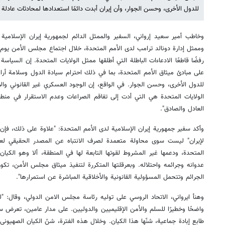
للدول الأخرى، وحسن الجوار، وأن إيران أبدت دائمًا استعدادها لمحادثات عادلة 
وخاطب أمير سعيد إرواني، السفير والممثل الدائم لجمهورية إيران الإسلامية 
وممثل إدارة دونالد ترامب لدى الأمم المتحدة، خلال اجتماع مجلس الأمن يوم 
رفضًا قاطعًا الادعاءات الباطلة التي أطلقها ممثل الولايات المتحدة. إن السياسة
على مبادئ ميثاق الأمم المتحدة، بما في ذلك احترام سيادة الدول وسلامة أرا
للدول الأخرى، وحسن الجوار. في الواقع، إن الوجود العسكري غير القانوني والإج
الولايات المتحدة هي التي أدت إلى تفاقم الصراعات وعدم الاستقرار في منطقتن
العادل والصادق".
وأكد سفير جمهورية إيران الإسلامية لدى الأمم المتحدة: "علاوة على ذلك، فإن الر
لإيران" ليست سوى محاولة متعمدة لصرف الانتباه عن المصدر الحقيقي لعدم ا
المتحدة، ودعمها غير المشروط لقوتها التابعة لها في المنطقة، ألا وهو الكيا
عدوانه وجرائمه واحتلاله. وبعرقلتها المتكررة لتنفيذ ميثاق مجلس الأمن، 
الجرائم وتتحمل المسؤولية القانونية والأخلاقية المباشرة عن استمرارها".
وهنأ ايرواني، الاتحاد الروسي على توليه رئاسة مجلس الامن الدولي، وقال: "لق
واضحًا وخطيرًا للسلم والأمن الإقليميين والدوليين. على مدار عامين، تعرض
طابع إبادة جماعية، شنّها هذا الكيان. وخلال هذه الفترة، شنّ الكيان الصهيون