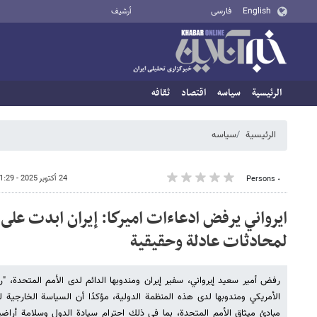
English
فارسی
أرشيف
الرئيسية
سیاسه
اقتصاد
ثقافه
الرئيسية
سیاسه
24 أكتوبر 2025 - 01:29
٠ Persons
ايرواني يرفض ادعاءات اميركا: إيران ابدت على 
لمحادثات عادلة وحقيقية
رفض أمير سعيد إيرواني، سفير إيران ومندوبها الدائم لدى الأمم المتحدة، "رفض
الأمريكي ومندوبها لدى هذه المنظمة الدولية، مؤكدًا أن السياسة الخارجية لل
مبادئ ميثاق الأمم المتحدة، بما في ذلك احترام سيادة الدول وسلامة أراض