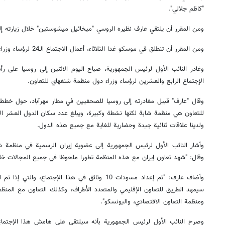
"كاظم جلالي".
ومن المقرر أن يلتقي عارف نظيره الروسي "ميخائيل ميشوستين" خلال زيارته إ
ومن المقرر أن تنطلق في موسكو غدا الثلاثاء، أعمال الاجتماع الـ24 لرؤساء وزراء دول منظمة شنغهاي للتعاون.
وغادر النائب الأول لرئيس الجمهورية، صباح اليوم الاثنين إلى روسيا على
الإجتماع الرابع والعشرين لرؤساء وزراء دول منظمة شنغهاي للتعاون.
وقال "عارف" قبیل مغادرته إلى روسيا للصحفیین في مطار مهرآباد، حول خطط 
ولدينا علاقات ثنائية جيدة وحضارية للغاية مع جميع هذه الدول.
وأشار النائب الأول لرئيس الجمهوریة إلى عضوية إيران الرسمية في منظمة ش
وقال: "شهد تعاون إيران مع هذه المنظمة تطورا ملحوظا في جميع المجالات خلا
وأضاف عارف: "تم إعداد مسودات 10 وثائق في هذا الإجتما
سيمهد الطريق للتعاون الإقليمي والمتعدد الأطراف، وكذلك التعاون مع المنظم
ومنظمة التعاون الاقتصادي، واليونسكو".
وصرح النائب الأول لرئيس الجمهوریة بأنه سيلتقي على هامش هذا الإجتماع،