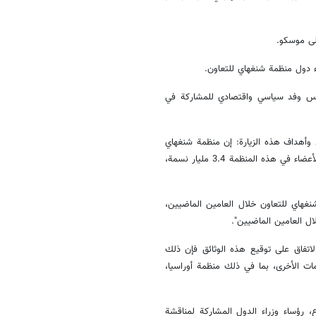
لى موسكو.
 رأس وفد سياسي واقتصادي للمشاركة في
وأهداف هذه الزیارة: إن منظمة شنغهاي
للتعاون هي منظمة شابة لكنها نشطة وكبيرة، ويبلغ عدد سكان الدول العشر الأعضاء في هذه المنظمة 3.4 مليار نسمة،
نغهاي للتعاون خلال العامين الماضيين،
ل العامين الماضيين".
ع، والتي إذا تم الاتفاق على توقيع هذه الوثائق فإن ذلك
ات الأخرى، بما في ذلك منظمة أوراسيا،
 رؤساء وزراء الدول المشاركة لمناقشة