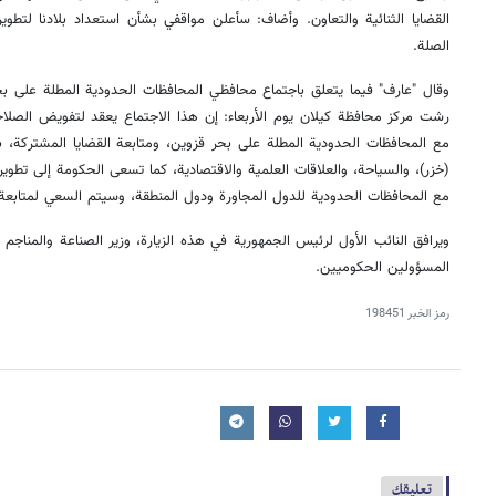
القضايا الثنائية والتعاون. وأضاف: سأعلن مواقفي بشأن استعداد بلادنا لتطوير
الصلة.
وقال "عارف" فيما يتعلق باجتماع محافظي المحافظات الحدودية المطلة على ب
رشت مرکز محافظة کیلان يوم الأربعاء: إن هذا الاجتماع یعقد لتفويض الصلاح
مع المحافظات الحدودية المطلة على بحر قزوين، ومتابعة القضايا المشتركة، ب
(خزر)، والسياحة، والعلاقات العلمية والاقتصادية، كما تسعى الحكومة إلى تطوير
مع المحافظات الحدودية للدول المجاورة ودول المنطقة، وسيتم السعي لمتابعة
ويرافق النائب الأول لرئيس الجمهوریة في هذه الزیارة، وزير الصناعة والمناجم 
المسؤولين الحكوميين.
رمز الخبر
198451
تعليقك