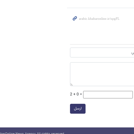
2 + 0 =
ارسل