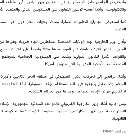
واستعرض الجانبان خلال الاتصال الهاتفي، التعاون بين البلدين في مختلف المج
والتكنولوجية. وأكدا أهمية توسيع التعاون على المستويين الثنائي والمتعدد ال
كما استعرض الجانبان التطورات الدولية وتبادلا وجهات النظر حول آخر المست
اللاتينية.
وأدان وزير الخارجية نهج الولايات المتحدة المتغطرس تجاه فنزويلا وغيرها م
الغربي، واعتبر التهديد باستخدام القوة ضدها مثالاً واضحاً على انتهاك صارخ 
والقواعد الآمرة للقانون الدولي، وشدد على المسؤولية الجماعية للمجتمع
المتحدة ضد الأحادية العدوانية التي تنتهجها أميركا.
وأشار عراقجي إلى تحركات الکیان الصهيوني في منطقة البحر الكاريبي وأميركا ا
السلام والاستقرار والهدوء في تلك المنطقة، مؤكدا مسؤولية كافة الحكومات
لارتكابهم جرائم الإبادة الجماعية وغيرها من الجرائم الشنيعة.
ومن جانبه أشاد وزير الخارجية الفنزويلي بالمواقف المبدئية للجمهورية الإسلامي
الاستراتيجية بين طهران وكاراكاس وصمود ومقاومة فنزويلا شعبا وحكومة في
القانونية.
رمز الخبر
198464