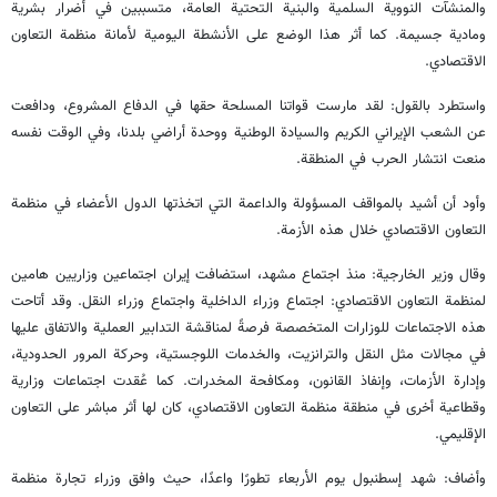
والمنشآت النووية السلمية والبنية التحتية العامة، متسببين في أضرار بشرية
ومادية جسيمة. كما أثر هذا الوضع على الأنشطة اليومية لأمانة منظمة التعاون
الاقتصادي.
واستطرد بالقول: لقد مارست قواتنا المسلحة حقها في الدفاع المشروع، ودافعت
عن الشعب الإيراني الكريم والسيادة الوطنية ووحدة أراضي بلدنا، وفي الوقت نفسه
منعت انتشار الحرب في المنطقة.
وأود أن أشيد بالمواقف المسؤولة والداعمة التي اتخذتها الدول الأعضاء في منظمة
التعاون الاقتصادي خلال هذه الأزمة.
وقال وزير الخارجية: منذ اجتماع مشهد، استضافت إيران اجتماعين وزاريين هامين
لمنظمة التعاون الاقتصادي: اجتماع وزراء الداخلية واجتماع وزراء النقل. وقد أتاحت
هذه الاجتماعات للوزارات المتخصصة فرصةً لمناقشة التدابير العملية والاتفاق عليها
في مجالات مثل النقل والترانزيت، والخدمات اللوجستية، وحركة المرور الحدودية،
وإدارة الأزمات، وإنفاذ القانون، ومكافحة المخدرات. كما عُقدت اجتماعات وزارية
وقطاعية أخرى في منطقة منظمة التعاون الاقتصادي، كان لها أثر مباشر على التعاون
الإقليمي.
وأضاف: شهد إسطنبول يوم الأربعاء تطورًا واعدًا، حيث وافق وزراء تجارة منظمة