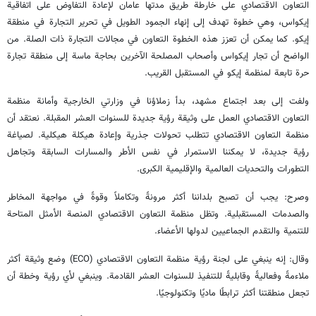
التعاون الاقتصادي على خارطة طريق مدتها عامان لإعادة التفاوض على اتفاقية
إيكواس، وهي خطوة تهدف إلى إنهاء الجمود الطويل في تحرير التجارة في منطقة
إيكو. كما يمكن أن تعزز هذه الخطوة التعاون في مجالات التجارة ذات الصلة. من
الواضح أن تجار إيكواس وأصحاب المصلحة الآخرين بحاجة ماسة إلى منطقة تجارة
حرة تابعة لمنظمة إيكو في المستقبل القريب.
ولفت إلى بعد اجتماع مشهد، بدأ زملاؤنا في وزارتي الخارجية وأمانة منظمة
التعاون الاقتصادي العمل على وثيقة رؤية جديدة للسنوات العشر المقبلة. نعتقد أن
منظمة التعاون الاقتصادي تتطلب تحولات جذرية وإعادة هيكلة هيكلية. لصياغة
رؤية جديدة، لا يمكننا الاستمرار في نفس الأطر والمسارات السابقة وتجاهل
التطورات والتحديات العالمية والإقليمية الكبرى.
وصرح: يجب أن تصبح بلداننا أكثر مرونةً وتكاملاً وقوةً في مواجهة المخاطر
والصدمات المستقبلية. وتظل منظمة التعاون الاقتصادي المنصة الأمثل المتاحة
للتنمية والتقدم الجماعيين لدولها الأعضاء.
وقال: إنه ينبغي على لجنة رؤية منظمة التعاون الاقتصادي (ECO) وضع وثيقة أكثر
ملاءمةً وفعاليةً وقابليةً للتنفيذ للسنوات العشر القادمة. وينبغي لأي رؤية وخطة أن
تجعل منطقتنا أكثر ترابطًا ماديًا وتكنولوجيًا.