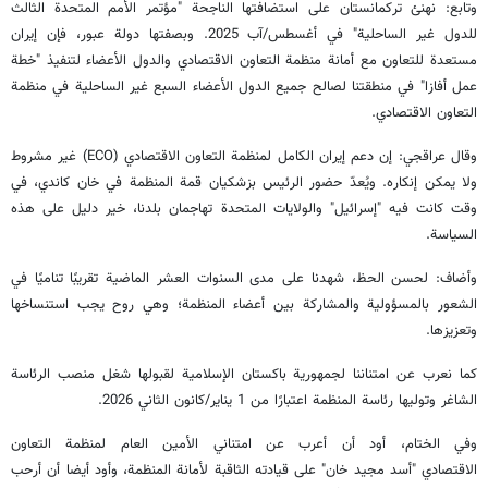
وتابع: نهنئ تركمانستان على استضافتها الناجحة "مؤتمر الأمم المتحدة الثالث
للدول غير الساحلية" في أغسطس/آب 2025. وبصفتها دولة عبور، فإن إيران
مستعدة للتعاون مع أمانة منظمة التعاون الاقتصادي والدول الأعضاء لتنفيذ "خطة
عمل أفازا" في منطقتنا لصالح جميع الدول الأعضاء السبع غير الساحلية في منظمة
التعاون الاقتصادي.
وقال عراقجي: إن دعم إيران الكامل لمنظمة التعاون الاقتصادي (ECO) غير مشروط
ولا يمكن إنكاره. ويُعدّ حضور الرئيس بزشكيان قمة المنظمة في خان كاندي، في
وقت كانت فيه "إسرائيل" والولايات المتحدة تهاجمان بلدنا، خير دليل على هذه
السياسة.
وأضاف: لحسن الحظ، شهدنا على مدى السنوات العشر الماضية تقريبًا تناميًا في
الشعور بالمسؤولية والمشاركة بين أعضاء المنظمة؛ وهي روح يجب استنساخها
وتعزيزها.
كما نعرب عن امتناننا لجمهورية باكستان الإسلامية لقبولها شغل منصب الرئاسة
الشاغر وتوليها رئاسة المنظمة اعتبارًا من 1 يناير/كانون الثاني 2026.
وفي الختام، أود أن أعرب عن امتناني الأمين العام لمنظمة التعاون
الاقتصادي "أسد مجيد خان" على قيادته الثاقبة لأمانة المنظمة، وأود أيضا أن أرحب