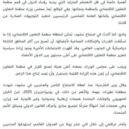
أهمية خاصة في ظل الاهتمام المتزايد الذي يبديه رؤساء الدول في قمم منظمة
التعاون الاقتصادي بالمنظمة ونجاحها. وفي الواقع، يُعدّ مجلس وزراء منظمة التعاون
الاقتصادي وأمانتها العامة الضامنين الرئيسيين لتنفيذ التوجيهات الصادرة عن
قادتنا.
وتابع: كما أكدتُ في اجتماع مشهد، يُمكن لمنطقة منظمة التعاون الاقتصادي، إذا ما
استُغلت القدرات والإمكانات الجماعية لأعضائها، أن تُصبح من أكثر المناطق الناشئة
ديناميكيةً في الجنوب العالمي. وقد أظهرت الاجتماعات الأخيرة وجود إرادة سياسية
لتعزيز منظمة التعاون الاقتصادي على أعلى مستوى بين الدول الأعضاء.
ويجب على مجلس الوزراء، بصفته أعلى هيئة لصنع القرار في منظمة التعاون
الاقتصادي، أن يُعزز هذه الإرادة القيّمة باستمرار وأن يُعيد إنتاج هذا الزخم.
وقال وزير الخارجية: منذ انعقاد الاجتماع الثامن والعشرين في مشهد، شهدت
منطقتنا تطورات مهمة. والأهم من ذلك، في يونيو/حزيران 2025، شنّ الكيان
الصهيوني والولايات المتحدة هجمات إرهابية وعدوانية وغير قانونية ضد إيران،
وهي هجمات تُعدّ انتهاكًا صارخًا لجميع مبادئ وأعراف القانون الدولي وميثاق الأمم
المتحدة.
وأشار عراقجي إلى خلال اثني عشر يومًا من العدوان الغاشم، استهدفوا المدنيين