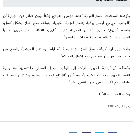
وأوضح المتحدث باسم الوزارة أحمد موسى العبادي وفقاً لبيان صادر عن الوزارة أن
"الجانب الإيِراني أرسل برقية إشعار لوزارة الكهرباء بتوقف ضخ الغاز بشكل كامل،
ولمدة أسبوع؛ بسبب أعمال الصيانة على الأنابيب الناقلة للغاز تجريها حالياً
الجمهورية الإسلامية الإيرانية داخل أراضيها".
ولفت إلى أن "توقف ضخ الغاز مرّ عليه ثلاثة أيام، وستتم المباشرة بالضخّ من
جديد بعد مرور أربعة أيام بعد إكمال الصيانة".
وأضاف، أن "وزارة الكهرباء لجأت إلى الوقود البديل المحلي بالتنسيق مع وزارة
النفط لتجهيز محطات الكهرباء"، مبيناً أن "الإنتاج تحت السيطرة ولا تزال المحطات
عاملة رغم تأثر البعض منها بنقص الغاز" .
وكالة المعلومة للأنباء
رمز الخبر
198474