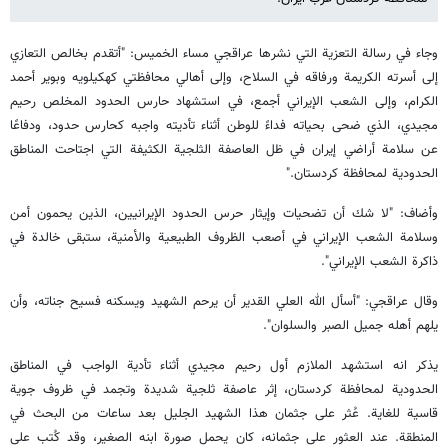
وجاء في رسالة التعزية التي نشرها عراقجي مساء الخميس: "أتقدم بخالص التعازي
إلى أسرته الكريمة ورفاقه في السلاح، وإلى أهالي محافظتي كهكيلويه وبوير أحمد
الكرام، وإلى الشعب الإيراني أجمع، في استشهاد حارس الحدود المخلص رحيم
مجيدي، الذي ضحى بحياته فداءً للوطن أثناء تأديته واجبه كحارس حدود، ودفاعًا
عن سلامة أراضي إيران في ظل العاصفة الثلجية الكثيفة التي اجتاحت المناطق
الحدودية لمحافظة كردستان."
وأضاف: "لا شك أن تضحيات وإيثار حرس الحدود الإيرانيين، الذين يحمون أمن
وسلامة الشعب الإيراني في أصعب الظروف الطبيعية والأمنية، ستبقى خالدة في
ذاكرة الشعب الإيراني".
وقال عراقجي: "أسأل الله العلي القدير أن يرحم الشهيد ويسكنه فسيح جناته، وأن
يلهم أهله جميل الصبر والسلوان".
يذكر انه استشهد الملازم أول رحيم مجيدي أثناء تأدية الواجب في المناطق
الحدودية لمحافظة كردستان، إثر عاصفة ثلجية شديدة وتجمد في ظروف جوية
قاسية للغاية. عُثر على جثمان هذا الشهيد الجليل بعد ساعات من البحث في
المنطقة. عند العثور على جثمانه، كان يحمل صورة ابنه الصغير، وقد كُتب على