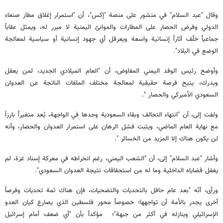
وقال "عبد السلام" في منشور على منصة "إكس"، أن "استمرار إغلاق مطار صنعاء
الدولي وفرض الحصار على المطارات والموانئ اليمنية لا مبرر له، ويمثل عقاباً
جماعياً خلّف آثاراً إنسانية واسعة ويعرقل أي جهود إنسانية أو سياسية لمعالجة
الوضع في البلاد".
وأوضح رئيس الوفد اليمني المفاوض، أن "العام الميلادي الجديد، لمن يعقل
ويدرك، يتيح فرصة حقيقية لمعالجة مختلف الملفات الناتجة عن العدوان
السعودي الأميركي والحصار ".
ولفت إلى، أن "انتهاء التحالف وبقاء السعودية وحدها في الواجهة، يُعد متغيراً بارزاً
مع نهاية العام الماضي، ويثبت فشل الرهان على استمرار العدوان والحصار، وأنه
لن يكون هناك إلا المزيد من الخسائر ".
وأشار "عبد السلام" إلى، أن "الشعب اليمني، رغم انخراطه في معركة إسناد غزة، لم
يغفل قضاياه الداخلية وما له من استحقاقات نتيجة العدوان السعودي".
ورأى، أنّه "بعد عام حافل بالتحديات والتضحيات، فإن هناك ثمة تحديات وفرصاً
أخرى يجدر بالأمة أن تواجهها؛ خصوصاً محور فلسطين الذي يصارع كيان العدو
الإسرائيلي وينازله في أكثر من جبهة"؛ مؤكداً بأن "أي ضعف أمام إسرائيل