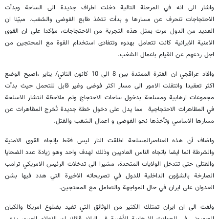
واشار الى انه في المرحلة التالیة دخلت اطراف جديدة الى الساحة وبدأت
الاحتجاجات تنحرف عن مسارها و بدأت تتخذ طابع الفوضى والشغب. مبيّنا ان
العديد من الدول مرت بمثل هذه التجربة من الاحتجاجات، مؤكدا على ان القوى
الامنية الايرانية كانت تتعامل بهدوء وتتفادى استخدام القوة مع المحتجين من
اجل ردعهم عن القيام باعمال الشغب.
وافاد عراقجي ان الفترة الممتدة بين 8 الى 10 كانون الثاني/ يناير ،اصبح الوضع
اكثر تعقيدا وانتقلت الامور الى مسار اكثر فوضى وغير قابل للتحمل حيث بدأت
مجموعات ارهابية ومسلحة بدخول ساحات الاحتجاج وتم ملاحظة انتشار الاسلحة
في المظاهرات الاحتجاجية مما يدل على دخول خطة جديدة تُخرج المظاهرات عن
مسارها الاساسي وتأخذها نحو الفوضى و اعمال الشغب والقتل.
واضاف أن هذه العناصرالمسلحة اطلقت النار ليس فقط بإتجاه القوى الامنية
والشرطة انما ايضا باتجاه الناس العاديين وذلك لهدف واحد وهو زيادة عدد الضحايا
والقتلى حتى تتدخل الولايات المتحدة، مشيرا الى تدخلات الرئيس الامريكي ترامب
الصارخة بالشؤون الداخلية للدول في تصريحاته الاخيرة التي هدد فيها بشن
العدوان علی ایران في حال المواجهة والتعامل مع المحتجین.
ولفت الى ان ايران تمتلك الكثير من الوثائق التي تفيد بضلوع امريكا والكيان