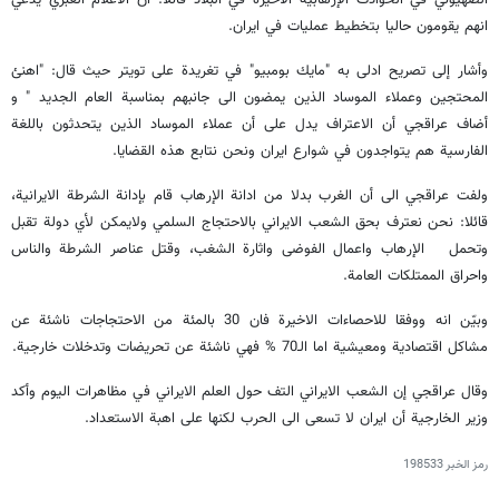
الصهيوني في الحوادث الإرهابیة الأخیرة في البلاد قائلا: ان الاعلام العبري يدعي
انهم يقومون حالیا بتخطيط عملیات في ايران.
وأشار إلی تصريح ادلى به "مايك بومبيو" في تغريدة علی تویتر حیث قال: "اهنئ
المحتجين وعملاء الموساد الذين يمضون الى جانبهم بمناسبة العام الجدید " و
أضاف عراقجي أن الاعتراف یدل علی أن عملاء الموساد الذین یتحدثون باللغة
الفارسیة هم یتواجدون في شوارع ایران ونحن نتابع هذه القضایا.
ولفت عراقجي الى أن الغرب بدلا من ادانة الإرهاب قام بإدانة الشرطة الايرانية،
قائلا: نحن نعترف بحق الشعب الايراني بالاحتجاج السلمي ولایمکن لأي دولة تقبل
وتحمل الإرهاب واعمال الفوضى واثارة الشغب، وقتل عناصر الشرطة والناس
واحراق الممتلکات العامة.
وبيّن انه ووفقا للاحصاءات الاخيرة فان 30 بالمئة من الاحتجاجات ناشئة عن
مشاكل اقتصادية ومعيشية اما الـ70 % فهي ناشئة عن تحريضات وتدخلات خارجية.
وقال عراقجي إن الشعب الايراني التف حول العلم الايراني في مظاهرات اليوم وأکد
وزیر الخارجیة أن ايران لا تسعى الى الحرب لكنها على اهبة الاستعداد.
رمز الخبر
198533