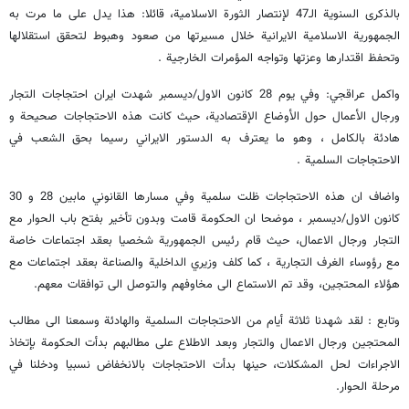
بالذكرى السنوية الـ47 لإنتصار الثورة الاسلامية، قائلا: هذا يدل على ما مرت به
الجمهورية الاسلامية الايرانية خلال مسيرتها من صعود وهبوط لتحقق استقلالها
وتحفظ اقتدارها وعزتها وتواجه المؤمرات الخارجية .
واكمل عراقجي: وفي يوم 28 كانون الاول/ديسمبر شهدت ايران احتجاجات التجار
ورجال الأعمال حول الأوضاع الإقتصادية، حيث كانت هذه الاحتجاجات صحيحة و
هادئة بالكامل ، وهو ما يعترف به الدستور الايراني رسيما بحق الشعب في
الاحتجاجات السلمية .
واضاف ان هذه الاحتجاجات ظلت سلمية وفي مسارها القانوني مابين 28 و 30
كانون الاول/ديسمبر ، موضحا ان الحكومة قامت وبدون تأخير بفتح باب الحوار مع
التجار ورجال الاعمال، حيث قام رئيس الجمهورية شخصيا بعقد اجتماعات خاصة
مع رؤوساء الغرف التجارية ، كما كلف وزيري الداخلية والصناعة بعقد اجتماعات مع
هؤلاء المحتجين، وقد تم الاستماع الى مخاوفهم والتوصل الى توافقات معهم.
وتابع : لقد شهدنا ثلاثة أيام من الاحتجاجات السلمية والهادئة وسمعنا الى مطالب
المحتجين ورجال الاعمال والتجار وبعد الاطلاع على مطالبهم بدأت الحكومة بإتخاذ
الاجراءات لحل المشكلات، حينها بدأت الاحتجاجات بالانخفاض نسبيا ودخلنا في
مرحلة الحوار.