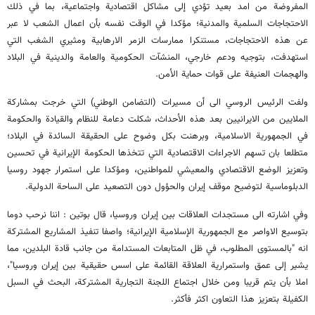
المفروضة من امد بعيد تؤدي إلى مشاكل اقتصادية واجتماعية، بما في ذلك
الاحتجاجات السلمية والمدنية؛ مؤكدا في الوقت نفسه بأن اعمال الشعب لا عبر
عن هذه الاحتجاجات، مستنكرا ممارسات الزمر الارهابية ومثيري الشغب التي
استهدفت، بتوجيه ودعم خارجي، المنشآت الحكومية والعامة والدينية في البلاد
والهجمات العنيفة على قوات حماية الأمن.
ولفت الرئيس الروسي الى أن مسيرات (التضامن الوطني) التي خرجت بمشاركة
الملايين من الايرانيين بعد هذه الأحداث، شكلت دعامة للنظام والقيادة والحكومة
في الجمهورية الاسلامية، وبرهنت بكل وضوح على الحقيقة السائدة في البلاد؛
متطلعا بان تسهم الاجراءات الاقتصادية التي تتخذها الحكومة الإيرانية في تحسين
وتعزيز الوضع الاقتصادي والمعيشي للمواطنين، ومؤكدا على استمرار جهود روسيا
الدبلوماسية لتوضيح موقف إيران والحؤول دون التصعيد على الساحة الدولية.
وفي اشارته الى مستجدات العلاقات بين إيران وروسيا، قال بوتين : اننا نرحب دوما
بتوسيع الاواصر مع الجمهورية الإسلامية الإيرانية؛ واصفا تنفيذ المشاريع المشتركة
انه "بالمستوى المطلوب، في ظل المتابعات المستدامة من جانب قادة البلدين، مما
يشير إلى عمق واستمرارية العلاقة القائمة على اسس حقيقية بين إيران وروسيا"،
املا بأن يتم قريبا ومن خلال اجتماع اللجنة التجارية المشتركة، البحث في السبل
الكفيلة بتعزيز هذا التعاون اكثر فأكثر.