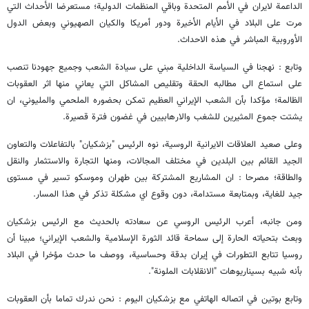
الداعمة لايران في الأمم المتحدة وباقي المنظمات الدولية؛ مستعرضا الأحداث التي
مرت على البلاد في الأيام الأخيرة ودور أمريكا والكيان الصهيوني وبعض الدول
الأوروبية المباشر في هذه الاحداث.
وتابع : نهجنا في السياسة الداخلية مبني على سيادة الشعب وجميع جهودنا تنصب
على استماع الى مطالبه الحقة وتقليص المشاكل التي يعاني منها اثر العقوبات
الظالمة؛ مؤكدا بأن الشعب الإيراني العظيم تمكن بحضوره الملحمي والمليوني، ان
يشتت جموع المثيرين للشغب والارهابيين في غضون فترة قصيرة.
وعلى صعيد العلاقات الايرانية الروسية، نوه الرئيس "بزشكيان" بالتفاعلات والتعاون
الجيد القائم بين البلدين في مختلف المجالات، ومنها التجارة والاستثمار والنقل
والطاقة؛ مصرحا : ان المشاريع المشتركة بين طهران وموسكو تسير في مستوى
جيد للغاية، وبمتابعة مستدامة، دون وقوع اي مشكلة تذكر في هذا المسار.
ومن جانبه، أعرب الرئيس الروسي عن سعادته بالحديث مع الرئيس بزشكيان
وبعث بتحياته الحارة إلى سماحة قائد الثورة الإسلامية والشعب الإيراني؛ مبينا أن
روسيا تتابع التطورات في إيران بدقة وحساسية، ووصف ما حدث مؤخرا في البلاد
بأنه شبيه بسيناريوهات "الانقلابات الملونة".
وتابع بوتين في اتصاله الهاتفي مع بزشكيان اليوم : نحن ندرك تماما بأن العقوبات