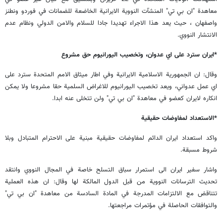
معاهدة "ان بي تي" المنشآت النووية الايرانية الخاضعة للضمانات في فوردو ونطنز
واصفهان ، حيث يعد هذا الاجراء تهديدا جادا للسلام والامن الدولي ونظام عدم
الانتشار النووي.
*ايران سترد على اي عدوان، وتخصيب اليورانيوم حق مشروع
وقال: ان الجمهورية الاسلامية الايرانية وفي اطار ميثاق الامم المتحدة سترد على
اي عمل عدواني، ويعد تخصيب اليورانيوم للاغراض السلمية حقا مشروعا ولا يمكن
انكاره لايران كعضو في معاهدة "ان بي تي" ولن تتخلى عنه ابدا.
*الاستعداد لمفاوضات حقيقية
واكد استعداد ايران الدائم لمفاوضات حقيقية مبنية على الاحترام المتبادل وبلا
شروط مسبقة.
واشار سفير ايران الى استمرار سباق التسلح خاصة في المجال النووي وانتقد
تحديث الترسانات النووية من قبل الدول المالكة لها وقال: ان هذه العملية
تتناقض مع الالتزامات المدرجة في المادة السادسة من معاهدة "ان بي تي"
والتوافقات الحاصلة في مؤتمرات مراجعتها.