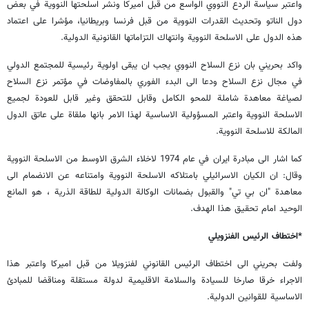
واعتبر سياسة الردع النووي الواسع من قبل اميركا ونشر اسلحتها النووية في بعض
دول الناتو وتحديث القدرات النووية من قبل فرنسا وبريطانيا، مؤشرا على اعتماد
هذه الدول على الاسلحة النووية وانتهاك التزاماتها القانونية الدولية.
واكد بحريني بان نزع السلاح النووي يجب ان يبقى اولوية رئيسية للمجتمع الدولي
في مجال نزع السلاح ودعا الى البدء الفوري بالمفاوضات في مؤتمر نزع السلاح
لصياغة معاهدة شاملة للمحو الكامل وقابل للتحقق وغير قابل للعودة لجميع
الاسلحة النووية واعتبر المسؤولية الاساسية لهذا الامر بانها ملقاة على عاتق الدول
المالكة للاسلحة النووية.
كما اشار الى مبادرة ايران في عام 1974 لاخلاء الشرق الاوسط من الاسلحة النووية
وقال: ان الكيان الاسرائيلي بامتلاكه الاسلحة النووية وامتناعه عن الانضمام الى
معاهدة "ان بي تي" والقبول بضمانات الوكالة الدولية للطاقة الذرية ، هو المانع
الوحيد امام تحقيق هذا الهدف.
*اختطاف الرئيس الفنزويلي
ولفت بحريني الى اختطاف الرئيس القانوني لفنزويلا من قبل اميركا واعتبر هذا
الاجراء خرقا صارخا للسيادة والسلامة الاقليمية لدولة مستقلة ومناقضا للمبادئ
الاساسية للقوانين الدولية.