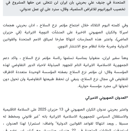
المتحدة في جنيف علي بحريني بان ايران لن تتخلى عن حقها المشروع في
تخصيب اليورانيوم للاغراض السلمية، وقال، سنرد على اي عمل عدواني.
وفي كلمته اليوم الثلاثاء خلال اجتماع مؤتمر نزع السلاح ، ادان بحريني هجمات
اميركا والكيان الصهيوني الاخيرة على المنشآت النووية الايرانية (في حزيران
الماضي)، واعتبر هذه الممارسات انتهاكا صارخا لميثاق الامم المتحدة والقوانين
الدولية وضربة جادة لنظام منع الانتشار النووي.
وهنأ سفير ايران، منغوليا بمناسبة تسلمها رئاسة مؤتمر نزع السلاح ، واكد دعم
الجمهورية الاسلامية الايرانية التام للجهود المبذولة لاحياء الدور التفاوضي لهذه
المؤسسة وقال: ان مؤتمر نزع السلاح بصفته المؤسسة الوحيدة متعددة الاطراف
للتفاوض في مجال نزع السلاح، ينبغي ان تحفظ طبيعتها التفاوضية وان تحول دون
تحولها الى مجرد مؤسسة حوارية.
*العدوان الصهيوني الاميركي
واعتبر بحريني عدوان الكيان الصهيوني في 13 حزيران 2025 على السلامة الاقليمية
والاستقلال السياسي للجمهورية الاسلامية الايرانية بانه "غير قانوني ومخطط له
مسبقا , ويعد انتهاكا لقواعد القوانين الدولية" واضاف: استمرارا لهذا العدوان ،
استهدفت الولايات المتحدة في 22 حزيران وبتنسيق مع كيان غير عضو في