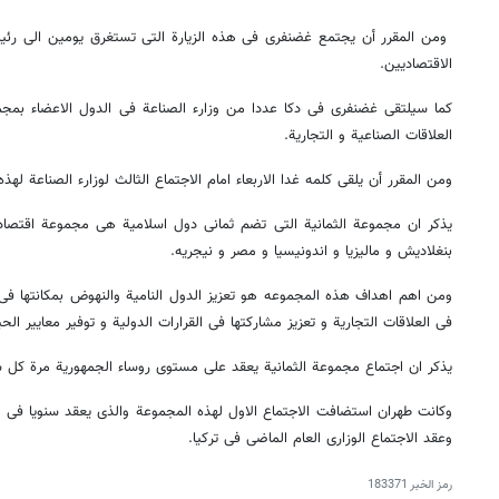
ومن المقرر أن یجتمع غضنفری فی هذه الزیارة التی تستغرق یومین الی رئیس 
الاقتصادیین.
کما سیلتقی غضنفری فی دکا عددا من وزارء الصناعة فی الدول الاعضاء بمجم
العلاقات الصناعیة و التجاریة.
ومن المقرر أن یلقی کلمه غدا الاربعاء امام الاجتماع الثالث لوزارء الصناعة لهذ
یذکر ان مجموعة الثمانیة التی تضم ثمانی دول اسلامیة هی مجموعة اقتصادیة
بنغلادیش و مالیزیا و اندونیسیا و مصر و نیجریه.
ومن اهم اهداف هذه المجموعه هو تعزیز الدول النامیة والنهوض بمکانتها فی 
فی العلاقات التجاریة و تعزیز مشارکتها فی القرارات الدولیة و توفیر معاییر الح
یذکر ان اجتماع مجموعة الثمانیة یعقد علی مستوی روساء الجمهوریة مرة کل 
وکانت طهران استضافت الاجتماع الاول لهذه المجموعة والذی یعقد سنویا فی اح
وعقد الاجتماع الوزاری العام الماضی فی ترکیا.
رمز الخبر
183371