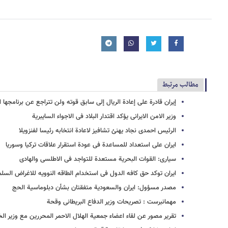
مطالب مرتبط
إیران قادرة علی إعادة الریال إلی سابق قوته ولن تتراجع عن برنامجها ا
وزیر الامن الایرانی یؤکد اقتدار البلاد فی الاجواء السایبریة
الرئیس احمدی نجاد یهنئ تشافیز لاعادة انتخابه رئیسا لفنزویلا
ایران على استعداد للمساعدة فی عودة استقرار علاقات ترکیا وسوریا
سیاری: القوات البحریة مستعدة للتواجد فی الاطلسی والهادی
ایران توکد حق کافه الدول فی استخدام الطاقه النوویه للاغراض السلم
مصدر مسؤول: ایران والسعودیة متفقتان بشأن دبلوماسیة الحج
مهمانبرست : تصریحات وزیر الدفاع البریطانی وقحة
تقریر مصور عن لقاء اعضاء جمعیة الهلال الاحمر المحررین مع وزیر الخ