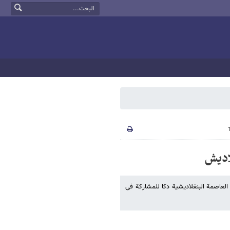
لادیش
ی العاصمة البنغلادیشیة دکا للمشارکة فی