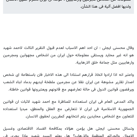
ولدیها افضل آلیة فی هذا الشأن.
وقال محسنی ایجئی : ان احد اهم الاسباب لعدم قبول التقریر الثالث لاحمد شهید
هو انه غیر محاید ویستقی معلوماته حول ایران من اشخاص مجهولین ومجرمین
وارهابیین مثل جماعة خلق الارهابیة.
واعتبر انه اذا ارادوا اتخاذ قرارهم استنادا الى هذه الاخبار فان باستطاعة ای شخص
اصدار تقاریر مشوهة عن ایران نقلا عن مجرمین ملطخة ایدیهم بدماء ابناء الشعب
ویرفضون قوانین الدول فی حالة تعارضهم مع قانونهم ویعتبرونها قوانین خاطئة.
واکد المدعی العام فی ایران استعداده للمناظرة مع احمد شهید لاثبات ان قوانین
الجمهوریة الاسلامیة فی ایران لا تتعارض مع العقل والمنطق، مبدیا استعداده
للتعاون مع اشخاص محایدین یتم انتخابهم کمقررین لحقوق الانسان.
وتسائل محسنی ایجئی هل یؤمن هؤلاء بمکافحة الفساد الاقتصادی وغسیل
الاموال والجرائم المنظمة والارهاب؟ هل یعلم السید شهید ماذا یجری فی