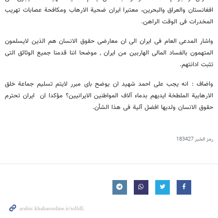
افغانستان والعراق والبحرین، معتبرا ایران ضحیة الارهاب ومکافحة عصابات تهریب
المخدرات فی الوقت الراهن.
واشار المدعی العام فی ایران الى ان معارضی حقوق الانسان هم الذین لایسلمون
المتهمون بالفساد المالی الهاربین من ایران , موضحا اننا قدمنا جمیع الوثائق التی
تثبت ادانتهم.
واضاف : انه یجب على احمد شهید ان یوضح بای مبرر لایتم تسلیم جماعة خلق
الارهابیة الملطخة ایدیهم بدماء آلاف المواطنین الایرانیین؟ مؤکدا ان ایران تحترم
حقوق الانسان ولدیها افضل آلیة فی هذا الشأن.
رمز الخبر
183427