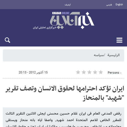
English
فارسی
أرشيف
السبت 8 أغسطس 2026
الرئيسية
سیاسه
15 أكتوبر 2012 - 20:13
٠ Persons
ایران تؤکد احترامها لحقوق الانسان وتصف تقریر
"شهید" بالمنحاز
رفض المدعی العام فی ایران غلام حسین محسنی ایجئی الاثنین التقریر الثالث
للمقرر الخاص للامم المتحدة احمد شهید, واصفا ایاه بانه منحاز ویستقی
معلوماته من اشخاص مجرمین وارهابیین ، مؤکدا ان ایران تحترم حقوق الانسان