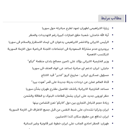
مطالب مرتبط
زیارة الابراهیمی لطهران تمهد لطرح مبادرته حول سوریا
آیة الله خامنئی: شعبنا حقق انجازات کبیرة رغم التهدیدات والحظر
الرئیس الایرانی والاخضر الابراهیمی یدعوان الى ارساء الاستقرار والسلام فی سوریا
بروجردی:عدم مشارکة السعودیة فی اجتماعات اللجنة الرباعیة حول الازمة السوریة
لایکتسب الاهمیة
وزیر الخارجیة الایرانی یؤکد على تامین مصالح بلدان منظمة "ایکو"
جلیلی: ایران تدعم ای مبادرة تساعد عى انهاء العنف فی سوریا
مسؤول عسکری ایرانی : صاروخ کروز "غدیر" قید الانتاج
قناة العالم تعلن عن ترددات بدیلة جدیدة على قمر "هوت بیرد"
مساعد الخارجیة الایرانیة یکشف تفاصیل مقترح طهران بشأن سوریا
حظر اوروبی جدید على ایران یشمل قطاعات البنوک و الطاقة والشحن
زیادة حجم التبادل التجاری بین دول 'الایکو' تعزز التضامن بینها
ایران وترکیا تشددان علی ضبط النفس من قبل جمیع الاطراف فی الازمة السوریة
ایران تدافع عن حقوق سکان کندا الاصلیین
طهران: الحظر احادی الجانب على ایران خطوة غیر قانونیة وغیر انسانیة