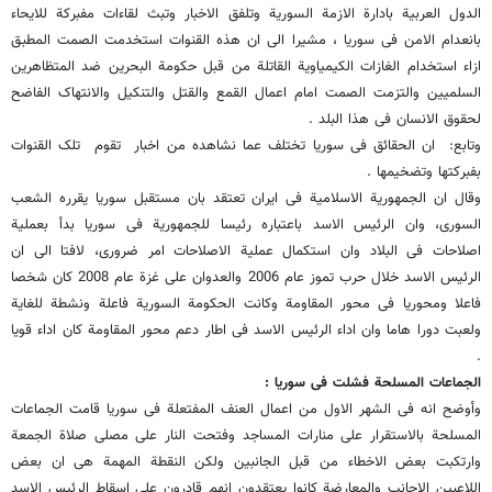
الدول العربیة بادارة الازمة السوریة وتلفق الاخبار وتبث لقاءات مفبرکة للایحاء
بانعدام الامن فی سوریا ، مشیرا الى ان هذه القنوات استخدمت الصمت المطبق
ازاء استخدام الغازات الکیمیاویة القاتلة من قبل حکومة البحرین ضد المتظاهرین
السلمیین والتزمت الصمت امام اعمال القمع والقتل والتنکیل والانتهاک الفاضح
لحقوق الانسان فی هذا البلد .
وتابع: ان الحقائق فی سوریا تختلف عما نشاهده من اخبار تقوم تلک القنوات
بفبرکتها وتضخیمها .
وقال ان الجمهوریة الاسلامیة فی ایران تعتقد بان مستقبل سوریا یقرره الشعب
السوری، وان الرئیس الاسد باعتباره رئیسا للجمهوریة فی سوریا بدأ بعملیة
اصلاحات فی البلاد وان استکمال عملیة الاصلاحات امر ضروری، لافتا الى ان
الرئیس الاسد خلال حرب تموز عام 2006 والعدوان على غزة عام 2008 کان شخصا
فاعلا ومحوریا فی محور المقاومة وکانت الحکومة السوریة فاعلة ونشطة للغایة
ولعبت دورا هاما وان اداء الرئیس الاسد فی اطار دعم محور المقاومة کان اداء قویا
.
الجماعات المسلحة فشلت فی سوریا :
وأوضح انه فی الشهر الاول من اعمال العنف المفتعلة فی سوریا قامت الجماعات
المسلحة بالاستقرار على منارات المساجد وفتحت النار على مصلی صلاة الجمعة
وارتکبت بعض الاخطاء من قبل الجانبین ولکن النقطة المهمة هی ان بعض
اللاعبین الاجانب والمعارضة کانوا یعتقدون انهم قادرون على اسقاط الرئیس الاسد