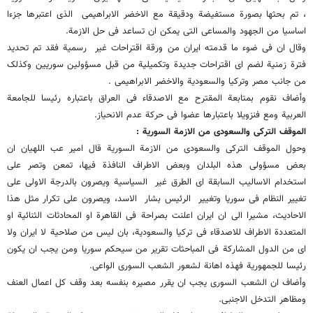
، تم بحثها بصورة مستفیضة ودقیقة مع الاخضر الابراهیمی الذی اعتبرها جزءا
اساسیا من الجهود والمساعی التی یمکن ان تساعد فی حل الازمة.
وقال ان فی ضوء ما قدمته ایران من ورقة اقتراحات غیر رسمیة فقد تم تحدید
فترة زمنیة لضم ای اقتراحات جدیدة وتکمیلیة من قبل مسؤولین سوریین وکذلک
من جانب مصر وترکیا والسعودیة والاخضر الابراهیمی .
وأضاف نقوم بمتابعة المقترح مع الاصدقاء فی العراق باعتباره رئیسا للجامعة
العربیة ومع فنزویلا باعتبارها عضوا فی حرکة عدم الانحیاز.
الموقف الترکی والسعودی من الازمة السوریة :
وحول الموقف الترکی والسعودی من الازمة السوریة قال امیر عب اللهیان ان
بعض مسؤولی هذه البلدان وبعض الاطراف النافذة فیها، تمعن وتصر على
استخدام الاسالیب السابقة ای الطرق غیر السیاسیة ویصرون بالدرجة الاولى على
تغییر النظام فی سوریا وتغییر الرئیس بشار الاسد، ویصرون على تکرار مثل هذا
الاحادیث، مشیرا الى ان ایران اعلنت بصراحة فی القاهرة او المحادثات الثنائیة او
المتعددة الاطراف للاصدقاء فی ترکیا والسعودیة، بان لیس من صلاحیة لا ایران ولا
ای من الدول المشارکة فی المباحثات تقریر من سیحکم سوریا ومن یجب ان یکون
رئیسا للجمهوریة فهذه اهانة لشعور الشعب السوری الواعی.
وأضاف ان الشعب السوری یجب ان یقرر مصیره بنفسه بعد وقف کل اعمال العنف
ومظاهر التدخل الاجنبی.