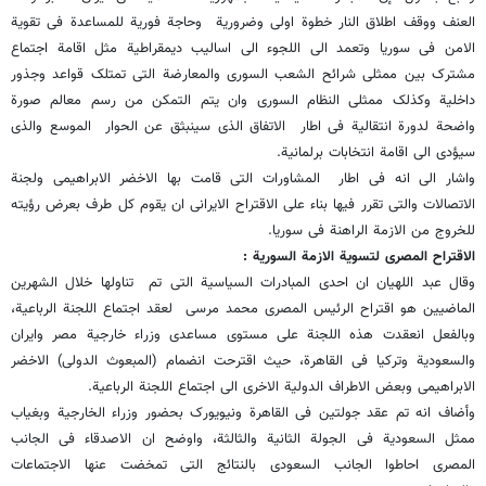
العنف ووقف اطلاق النار خطوة اولى وضروریة وحاجة فوریة للمساعدة فی تقویة
الامن فی سوریا وتعمد الى اللجوء الى اسالیب دیمقراطیة مثل اقامة اجتماع
مشترک بین ممثلی شرائح الشعب السوری والمعارضة التی تمتلک قواعد وجذور
داخلیة وکذلک ممثلی النظام السوری وان یتم التمکن من رسم معالم صورة
واضحة لدورة انتقالیة فی اطار الاتفاق الذی سینبثق عن الحوار الموسع والذی
سیؤدی الى اقامة انتخابات برلمانیة.
واشار الى انه فی اطار المشاورات التی قامت بها الاخضر الابراهیمی ولجنة
الاتصالات والتی تقرر فیها بناء على الاقتراح الایرانی ان یقوم کل طرف بعرض رؤیته
للخروج من الازمة الراهنة فی سوریا.
الاقتراح المصری لتسویة الازمة السوریة :
وقال عبد اللهیان ان احدى المبادرات السیاسیة التی تم تناولها خلال الشهرین
الماضیین هو اقتراح الرئیس المصری محمد مرسی لعقد اجتماع اللجنة الرباعیة،
وبالفعل انعقدت هذه اللجنة على مستوى مساعدی وزراء خارجیة مصر وایران
والسعودیة وترکیا فی القاهرة، حیث اقترحت انضمام (المبعوث الدولی) الاخضر
الابراهیمی وبعض الاطراف الدولیة الاخرى الى اجتماع اللجنة الرباعیة.
وأضاف انه تم عقد جولتین فی القاهرة ونیویورک بحضور وزراء الخارجیة وبغیاب
ممثل السعودیة فی الجولة الثانیة والثالثة، واوضح ان الاصدقاء فی الجانب
المصری احاطوا الجانب السعودی بالنتائج التی تمخضت عنها الاجتماعات