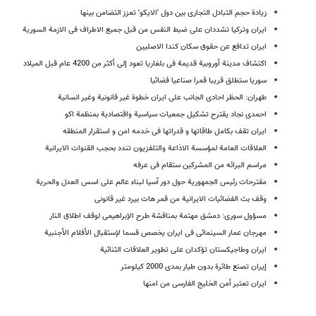
زیادة حجم التبادل التجاری بین دول 'الایکو' تعزز التضامن بینها
ایران وترکیا تشددان علی ضبط النفس من قبل جمیع الاطراف فی الازمة السوریة
ایران تدافع عن حقوق سکان کندا الاصلیین
اکتشاف مدینة أوروبیة قدیمة فی بلغاریا تعود إلى أکثر من 4200 عام قبل المیلاد
سوریا ستطلق قریبا قمرا صناعیا فضائیا
طهران: الحظر احادی الجانب على ایران خطوة غیر قانونیة وغیر انسانیة
احمدی نجاد یقترح تشکیل جمعیات سیاسیة واقتصادیة بمنظمة اکو
ایران تقف بکامل طاقاتها و قدراتها فی خدمه امن و استقرار المنطقه
العلاقات العامة لمؤسسة الاذاعة والتلفزیون تندد بحجب القنوات الایرانیة
مراسم البرائه من المشرکین ستقام فی عرفه
مقترحات رئیس الجمهوریة حول دور آسیا لبناء عالم علی اسس العدل والحریة
وقف بث الفضائیات الایرانیة من قمر هات بیرد غیر قانونی
مسؤول سوری: دمشق مهتمة بمناقشة طرح الإبراهیمی لوقف اطلاق النار
مهرجان عمار السینمائی فی ایران یخصص قسما لإستقبال الأفلام الأجنبیة
ایران وطاجیکستان تؤکدان على تطویر العلاقات الثنائیة
إیران تصنع طائرة بدون طیار بمدى 2000 کیلومتر
ایران تعتبر أمن الخلیج الفارسی من امنها