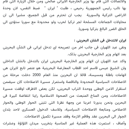
والاتصالات التی قام بها وزیر الخارجیة الایرانی صالحی ومن خلال الزیارة التی قام
بها نائب رئیس الجمهوریة رحیمی ، طلبت " ایران " ضبط النفس، لان وحدة
الاراضی الترکیة والسوریة یجب ان تحترم من قبل الجمیع، مشیرا الى ان
محاولات الجماعات المسلحة لجر ترکیا لحرب ولو محدودة مع سوریا ستؤدی الى
الحاق الضرر البالغ بترکیا وسوریا.
ایران لاتتدخل فی الشان البحرینی :
ونفى عبد اللهیان فی جانب اخر من تصریحه ای تدخل ایرانی فی الشأن البحرینی
بعد اتهام وزیر الخارجیة البحرینی بذلک.
واکد عبد اللهیان ان اتهام وزیر الخارجیة البحرینی ایران بالتدخل بالشان الداخلی
وان الشیخ عیسى قاسم احد اقطاب المعارضة البحرینیة هو عنصر تابع لایران هی
اتهامات باطلة ومسیسة، قائلا ان البحرین منذ العام 2000 دخلت مرحلة من
الاصلاحات السیاسیة المحدودة والناقصة واستمرار مسیرة الاصلاحات کان سیضمن
استقرار الامن الوطنی ووحدة التراب البحرینی، لکن بعض الاطراف اوقفت مسیرة
الاصلاحات، ومن المناخ المنبعث من الصحوة الاسلامیة راینا انتفاضة کبیرة فی
البحرین ونحن بدورنا اعربنا عن وجهة نظرنا التی تتبنى الحوار الوطنی والحوار
الاصلاحی ومتابعة الاصلاحات السیاسیة، وللاسف الدخول العسکری لاحد بلدان
الجوار الى البحرین عقد وفاقم الازمة وفقد مسیرة تکمیل الاصلاحات.
وأضاف ، استمرت هذه العملیة غیر المناسبة بتخریب میدان اللؤلؤة وعشرات