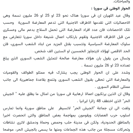
والمباحثات.
الحوار الوطنی فی سوریا :
وقال عبد اللهیان ان فی سوریا هناک نحو 23 او 25 او 26 ملیون نسمة وهی
الاحصائیات التی تقدمها الاطراف الاجنبیة التی تدعم المعارضة السوریة وحسب
تلک الاحصاءات فان عدد افراد المعارضة التی تحمل السلاح بدعم مالی وعسکری
من قبل الاطراف الاجنبیة وتقوم بارتکاب اعمال شنیعة داخل سوریا تتعارض مع
سلوک المعارضة السیاسیة وتتسبب بقتل المزید من ابناء الشعب السوری، فان
الحد الاقصى لهؤلاء لایتجاوز الخمسین او الستین الف شخص.
وتسال من یقول بان هؤلاء معارضة صالحة لتمثیل الشعب السوری الذی یبلغ
تعداده 23 او 26 ملیون نسمة .
وشدد على ان الحوار الوطنی یجب یشارک فیه ممثلو الطوائف والقومیات
والمعارضة التی تحظى بقبول الشعب السوری وتتمع بقاعدة جماهیریة الى جانب
ممثلی النظام السوری .
وقال ان الذین یرتکبون اعمالا ارهابیة فی سوریا من امثال ما یطلق علیه " الجیش
الحر" الذی اختطف 48 زائرا ایرانیا .
ولفت الى ان جماعة "الجیش الحر" لاتسیطر على مناطق سوریة وانما تمارس
اسلوب حرب العصابات ویقومون بمهاجمة بعض المناطق والتی انحصرت اخیرا
بالمناطق الحدودیة، ولکن فی مدینة حلب وحمص وحماة ودمشق لاترى نشاطات
وتحرکات مسجلة من جانب هذه الجماعات ومنها ما یسمى بالجیش الحر، موضحا