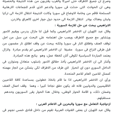
وصرح ان جمیع الاطراف حتى امیرکا والغرب یقتربون من هذه النتیجة والحصیلة
وهی ان الحوادث التی حدثت فی سوریا والدعم الذی قدم للجماعات الارهابیة
المسلحة فاقم من وخامة الاوضاع فی سوریا وکانت النتیجة انتقال الازمة الى ترکیا
ولبنان وهناک بوادر انتقال الازمة الى حدود دول جوار اخرى کالعراق والاردن.
الابراهیمی یبحث عن حل للازمة السوریة :
وقال عبد اللهیان ان الاخضر الابراهیمی وکما قیل لنا مازال یدرس ویقیم الامور
ویتشاور مع جمیع الاطراف ویصب جل اهتمامه على البحث عن سبل من اجل
توقف العنف واطلاق النار فی سوریا ولکنه یبحث عن وقف اطلاق نار مضمون من
قبل طرفی النزاع فی سوریا، مضیفا ان الاخضر الابراهیمی لم یقدم مبادرة ولازال
یعتمد المباردة السیاسیة لکوفی أنان کخطة عمل، وهو یتابع هذه المبادرة.
وأشار الى ان الاخضر الابراهیمی یأخذ حقائق الامور باسلوب متعادل ومتوازن فی
الداخل السوری دون ای انحیاز لای طرف من الاطراف لکی یتمکن من انجاز مهمته
کممثل للامین العام للامم المتحدة.
ورأى ان الاخضر الابراهیمی اذا ما قام باتخاذ خطوتین بمساعدة کافة اللاعبین
الاقلیمیین والدولیین فانه قد یکون حقق نجاحا کبیرا ، وهما وقف اعمال العنف
وضمان ذلک، و اقامة الحوار الوطنی، وخلال هذا الحوار یقرر السوریون وحدهم
مستقبلهم.
ازدواجیة التعامل مع سوریا والبحرین فی الاعلام العربی :
وقال عبد اللهیان ان بعض القنوات العربیة تقوم من داخل فنادق خمس نجوم فی