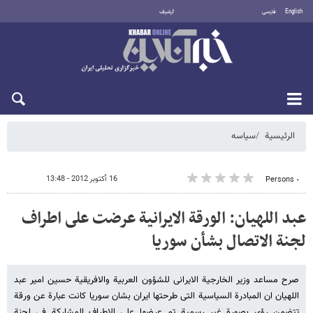
English
فارسی
أرشيف
الاثنين 10 أغسطس 2026
الرئيسية
سیاسه
16 أكتوبر 2012 - 13:48
٠ Persons
عبد اللهیان: الورقة الایرانیة عرضت على اطراف
لجنة الاتصال بشأن سوریا
صرح مساعد وزیر الخارجیة الایرانی للشؤون العربیة والافریقیة حسین امیر عبد
اللهیان ان المبادرة السیاسیة التی طرحتها ایران بشان سوریا کانت عبارة عن ورقة
تتضمن رؤى بصورة غیر رسمیة تم عرضها على الاطراف المشارکة فی لجنة