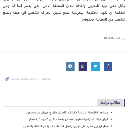
وقال نحن نرید للبحرین ولکافة بلدان المنطقة الامن الذی یعتبر امنا لنا ومن
الحکمة ان تقوم الحکومة البحرینیة بمنع تبدیل الحراک الشعبی الى عنف وتمنع
الشعب من المطالبة بحقوقه.
رمز الخبر
183436
مطالب مرتبط
مساعد الخارجیة الایرانیة یکشف تفاصیل مقترح طهران بشأن سوریا
ایران تؤکد احترامها لحقوق الانسان وتصف تقریر "شهید" بالمنحاز
حظر اوروبی جدید على ایران یشمل قطاعات البنوک و الطاقة والشحن