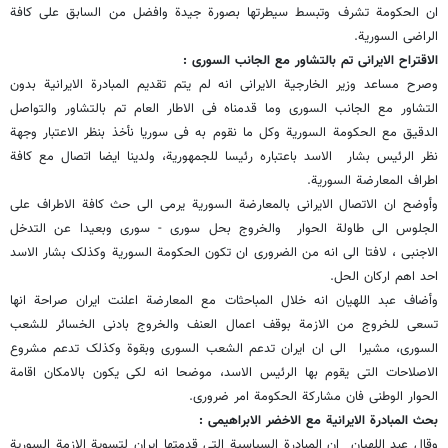
ان الحکومة تشرف وتبسط سیطرتها بصورة جیدة وافضل من السابق على کافة
الراضی السوریة.
الاقتراح الایرانی تم بالتشاور مع الجانب السوری :
وصرح مساعد وزیر الخارجیة الایرانی انه لم یتم تقدیم المبادرة الایرانیة بدون
التشاور مع الجانب السوری وما قدمناه فی الاطار العام تم بالتشاور والتواصل
الدقیق مع الحکومة السوریة وکل ما نقوم به فی سوریا نأخذ بنظر الاعتبار وجهة
نظر الرئیس بشار الاسد باعتباره رئیسا للجمهوریة، ولدینا ایضا اتصال مع کافة
اطراف المعارضة السوریة.
وأوضح ان الاتصال الایرانی بالمعارضة السوریة یرمی الى حث کافة الاطراف على
الجلوس الى طاولة الحوار والخروج بحل سوری - سوری وبعیدا عن التدخل
الاجنبی ، لافتا الى انه من الضروری ان تکون الحکومة السوریة وکذلک بشار الاسد
احد اهم ارکان الحل.
وأضاف عبد اللهیان انه خلال المباحثات مع المعارضة اعلنت ایران صراحة انها
تسعى للخروج من الازمة بوقف اعمال العنف والخروج بادنى الخسائر للشعب
السوری، مشیرا الى ان ایران تدعم الشعب السوری وبقوة وکذلک تدعم مشروع
الاصلاحات التی یقوم بها الرئیس الاسد، موضحا انه لکی یکون بالامکان اقامة
الحوار الوطنی فان مشارکة الحکومة امر ضروری.
بحث المبادرة الایرانیة مع الاخضر الابراهیمی :
وقال عبد اللهیان ان المبادرة السیاسیة التی قدمتها ایران لتسویة الازمة السوریة