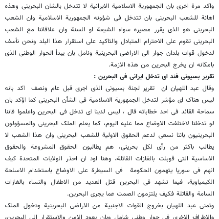
واکد مرة اخرى بان الجمهوریة الاسلامیة الایرانیة لا تتدخل بالشان البحرینی وهذه
اهانة للشعب البحرینی بان تتدخل فی شؤونه الجمهوریة الاسلامیة وان الشعب
البحرینی هو الذی یقرر مصیره سواء الشیعة او السنة وان علاقاتنا مع الشعب
البحرینی تقوم على الاحترام المتبادل والتاکید على استقرار هذا البلد ونحن نأسف
لدخول قوات بلدان جوار الى الاراضی البحرینیة ونامل بان یبدأ الحوار الوطنی الذی
بامکانه ان یخرج البحرین من هذه الازمة.
تقریر بسیونی فند ای تدخل ایرانی فی البحرین :
وقال عبد اللهیان ان تقریر لجنة بسیونی الذی اجری قبل عام ونصف اکد بانه
لیس هناک ای مؤشر لتدخل الجمهوریة الاسلامیة فی الشأن البحرینی کما اؤکد بان
سماحة القائد فی احد خطاباته قال ، لیس لدینا ای تدخل فی البحرین واعلموا فاننا
لو تدخلنا لاختلفت الاوضاع مما علیه الیوم، کما یعلم الملک البحرینی والمسؤولون
البحرینیون باننا نسعى لدعم الحقوق الاولیة للشعب البحرینی وان هذا الشعب لا
یطالب باکثر من رأی لکل بحرینی، هم یطالبون الحقوق المشروعة والحقوق
الاساسیة التی قوبلت بالغازات القاتلة، وهنا اود ان احذر الولایات المتحدة کیف
انهم فی سوریا یتهمون الحکومة فی السیطرة على الاوضاع باستخدام الاسلحة
الکیمیاویة، فیما نشهد فی البحرین قتل العدید من الاطفال والنساء بالغازات
السامة والقاتلة فکیف یلتزمون الصمت عما یجری البحرین.
وتمنى عبد اللهیان بخروج القوات الاجنبیة من الاراضی البحرینیة ودخول الملک
والاطراف الاخرى فی حوار وطنی شامل وبان یعود الامن والاستقرار الى البحرین،