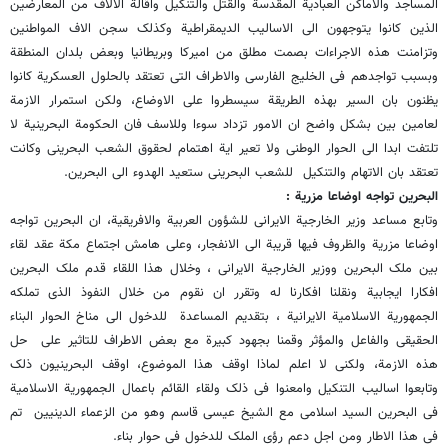
المساجد والاماکن العبادیة المقدسة والقتل والتنکیل واقالة الالاف من المعارضین
الذین کانوا یتوجهون الى الاسالیب الدیمقراطیة وکذلک سجن الاف المواطنین
وتزامنت هذه الاجراءات بصمت مطلق من امیرکا وبریطانیا وبعض بلدان المنطقة
وبسبب تواجدهم فی الخلیج الفارسی والاطراف التی تعتقد بالحلول العسکریة کانوا
یظنون بان السیر بهذه الطریقة سیسطروا على الاوضاع، ولکن استمرار الازمة
لعامین بین بشکل واضح ان الامور تزداد سوءا وللاسف فان الحکومة البحرینیة لا
تلتفت ابدا الى الحوار الوطنی ولا تعیر ایة اهتمام لحقوق الشعب البحرینی وکانت
تعتقد بان الاتهام والتنکیل للشعب البحرینی ستعید الهدوء الى البحرین.
البحرین تواجه اوضاعا مزریة :
وتابع مساعد وزیر الخارجیة الایرانی للشؤون العربیة والافریقیة، ان البحرین تواجه
اوضاعا مزریة والظروف فیها قریبة الى الانفجار، وعلى هامش اجتماع مکة عقد لقاء
بین ملک البحرین ووزیر الخارجیة الایرانی ، وخلال هذا اللقاء قدم ملک البحرین
افکارا ایجابیة ونقلنا افکارنا له وتقرر ان نقوم من خلال النفوذ الذی تملکه
الجمهوریة الاسلامیة الایرانیة ، بتقدیم المساعدة للدخول الى مناخ الحوار البناء
الحقیقی والفاعل والمؤثر وقمنا بجهود کبیرة مع بعض الاطراف للتاثیر على حل
هذه الازمة، ولکنی لا اعلم لماذا اوقف هذا الموضوع، اوقف البحرینیون ذلک
وتابعوا اسالیب التنکیل وامعنوا فی ذلک ولقاء القائم باعمال الجمهوریة الاسلامیة
فی البحرین السید اسلامی مع الشیخ عیسى قاسم وهو من الزعماء الدینیین تم
فی هذا الاطار ومن اجل دعم رؤى الملک للدخول فی حوار بناء.