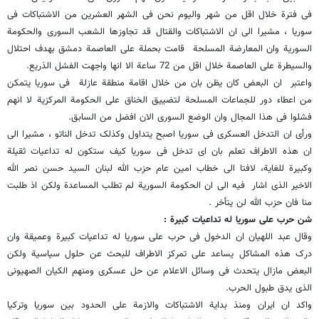
فی فترة خلال اقل من شهر والیوم نحن فی الشهر العشرین من الاشتباکات فی
سوریا ، مشیرا الى ان الاشتباکات والقتال قد تجاوزها الشعب السوری والحکومة
السوریة وان المعارضة المسلحة قامت بحملة على العاصمة دمشق بهدف احتلال
والسیطرة على العاصمة خلال اقل من 72 ساعة الا انها واجهت الفشل الذریع.
واعتبر ان البعض کان یظن بان من خلال اقامة منطقة عازلة فی سوریا یتمکن
من اعطاء دور للجماعات المسلحة لتضییق الخناق على الحکومة المرکزیة لا انهم
فشلوا فی هذا المجال وان الوضع السوری الان افضل من السابق.
ورأى ان التدخل العسکری فی سوریا اصبح یتداول وکذلک تدخل الناتو ، مشیرا الى
ان هذه الاطراف تعلم بان ای تدخل فی سوریا کیف ستکون له تداعیات ثقیلة
وکبیرة للغایة، لافتا الى خطاب امین عام حزب الله لبنان السید حسن نصر الله
الاخیر الذی اشار فیه الى ان الحکومة السوریة لم تطلب المساعدة ولکن اذ طلبت
منا فان حزب الله لن یتأخر .
شن حرب على سوریا له تداعیات کبیرة :
وقال عبد اللهیان ان الدخول فی حرب على سوریا له تداعیات کبیرة وعمیقة وان
درک هذه المشاکل یساعد على تمرکز الاطراف للبحث عن حلول سیاسیة ولکن
البعض مازال یتحدث فی وسائل الاعلام عن حل عسکری ومنهم الکیان الصهیونی
الذی یدق طبول الحرب.
واکد ان ایران ومنذ بدایة الاشتباکات والازمة على الحدود بین سوریا وترکیا