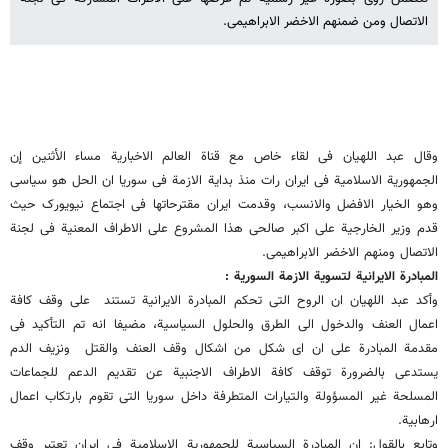
الاتصال ومن ضمنهم الاخضر الابراهیمی.
وقال عبد اللهیان فی لقاء خاص مع قناة العالم الاخباریة مساء الأثنین إن
الجمهوریة الاسلامیة فی ایران رات منذ بدایة الازمة فی سوریا ان الحل هو سیاسی
وهو الخیار الافضل والانسب، وقدمت ایران مقترحاتها فی اجتماع نیویورک حیث
قدم وزیر الخارجیة علی اکبر صالحی هذا المشروع على الاطراف المعنیة فی لجنة
الاتصال ومنهم الاخضر الابراهیمی.
المبادرة الایرانیة لتسویة الازمة السوریة :
وأکد عبد اللهیان ان الروح التی تحکم المبادرة الایرانیة تستند على وقف کافة
اعمال العنف والدخول الى الطرق والحلول السیاسیة، مضیفا انه تم التأکید فی
مقدمة المبادرة على ان ای شکل من اشکال وقف العنف والقتل ونزیف الدم
یستدعی بالضرورة توقف کافة الاطراف الاجنبیة عن تقدیم الدعم للجماعات
المسلحة غیر المسؤولة والتیارات المتطرفة داخل سوریا التی تقوم بارتکاب اعمال
ارهابیة.
وتابع بالقول: إن المبادرة السیاسیة للجمهوریة الاسلامیة فی ایران تعتبر وقف