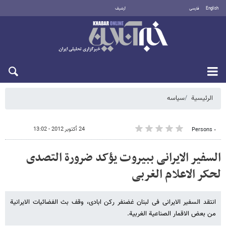
English
فارسی
أرشيف
الجمعة 7 أغسطس 2026
الرئيسية
سیاسه
24 أكتوبر 2012 - 13:02
٠ Persons
السفیر الایرانی ببیروت یؤکد ضرورة التصدی
لحکر الاعلام الغربی
انتقد السفیر الایرانی فی لبنان غضنفر رکن ابادی، وقف بث الفضائیات الایرانیة
من بعض الاقمار الصناعیة الغربیة.