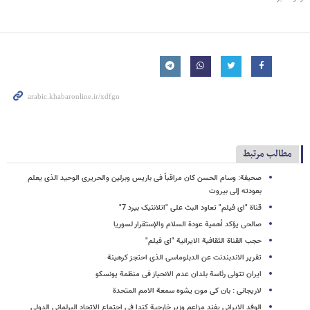
مطالب مرتبط
صحیفة: وسام الحسن کان مراقباً فی باریس وبرلین والحریری الوحید الذی یعلم
بعودته إلی بیروت
قناة "ای فیلم" تعاود البث على "اتلانتیک بیرد 7"
صالحی یؤکد أهمیة عودة السلام والإستقرار لسوریا
حجب القناة الثقافیة الایرانیة "ای فیلم"
تقریر الاندبندنت عن الدبلوماسی الذی احتجز کرهینة
ایران تتولی رئاسة بلدان عدم الانحیاز فی منظمة یونسکو
لاریجانی : بان کی مون یشوه سمعة الامم المتحدة
الوفد الایرانی یفند مزاعم وزیر خارجیة کندا فی اجتماع الاتحاد البرلمانی الدولی