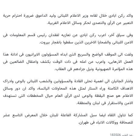
واکد رکن ابادی خلال لقاءه وزیر الاعلام اللبنانی ولید الداعوق ضرورة احترام حریة
التعبیر عن الرأی والتصدی لحکر وسائل الاعلام الغربیة.
وفی سیاق آخر، اعرب رکن ابادی عن تعازیه لفقدان رئیس قسم المعلومات فی
الامن اللبنانی والضحایا الاخرین الذین سقطوا بانفجار بیروت.
ولفت الى الموقف الواضح والسریع الذی ابداه المسؤولون الایرانیون فی ادانة هذا
العمل الارهابی، واعرب عن امله فی ذات الوقت بکشف واعتقال الضالعین فی
هذه المؤامرة الصهیونیة ونیل جزاءهم فی العقاب.
واشار الجانبان الى اهمیة تحلی القادة والمسؤولین والشعب اللبنانی بالوعی وادراک
الاهداف الکامنة وراء الستار لمثل هذه المحاولات الیائسة، واکد ان دور وسائل
الاعلام هو صنع الیقظة والوعی لدى الرأی العام حیال المخططات التی تستهدف
الامن والاستقرار فی لبنان والمنطقة.
کما تناول اللقاء ایضا سبل المشارکة الفاعلة للبنان خلال المعرض التاسع عشر
للصحافة ووکالات الانباء فی طهران.
رمز الخبر
183506