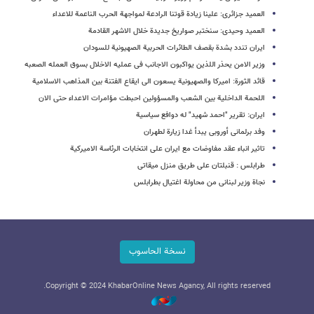
العمید جزائری: علینا زیادة قوتنا الرادعة لمواجهة الحرب الناعمة للاعداء
العمید وحیدی: سنختبر صواریخ جدیدة خلال الاشهر القادمة
ایران تندد بشدة بقصف الطائرات الحربیة الصهیونیة للسودان
وزیر الامن یحذر اللذین یواکبون الاجانب فی عملیه الاخلال بسوق العمله الصعبه
قائد الثورة: امیرکا والصهیونیة یسعون الى ایقاع الفتنة بین المذاهب الاسلامیة
اللحمة الداخلیة بین الشعب والمسؤولین احبطت مؤامرات الاعداء حتی الان
ایران: تقریر "احمد شهید" له دوافع سیاسیة
وفد برلمانی أوروبی یبدأ غدا زیارة لطهران
تاثیر انباء عقد مفاوضات مع ایران على انتخابات الرئاسة الامیرکیة
طرابلس : قنبلتان على طریق منزل میقاتی
نجاة وزیر لبنانی من محاولة اغتیال بطرابلس
نسخة الحاسوب
Copyright © 2024 KhabarOnline News Agancy, All rights reserved.