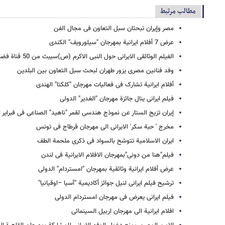
مطالب مرتبط
مصر وإیران تبحثان سبل التعاون فی مجال الفن
عرض 7 أفلام ایرانیة بمهرجان "سیلورویف" الکندی
الفیلم الوثائقی الایرانی حول النبی الاکرم (ص)سیبث من 50 قناة فضائیة
وفد فنانین مصری یزور طهران لبحث سبل التعاون بین البلدین
أفلام ایرانیة تشارک فی فعالیات مهرجان "کلکتا" الهندی
فیلم ایرانی ینال جائزة مهرجان "الغدیر" الدولی
إیران تزیح الستار عن نموذج هندسی لقمر "ناهید" الصناعی فی فبرایر ا
مخرج ' حبة سکر' الایرانی الی مهرجان قرطاج فی تونس
ایران الاسلامیة تتوشح بالسواد فی ذکری ملحمة الطف
فیلم"هنا من دونی"بمهرجان الافلام الایرانیة فی لندن
عرض أفلام ایرانیة وثائقیة بمهرجان "امستردام" الدولی
ترشیح فیلم ایرانی لنیل جوائز أکادیمیة "آسیا –اوقیانیا"
فیلم ایرانی یعرض فی مهرجان امستردام الدولی
افلام ایرانیة الى مهرجان اربیل السینمائی