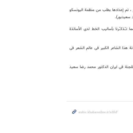
نی الشهیر ، تم إعدادها بطلب من منظمة الیونسکو
 سعیدبور).
تـُذکـّرنا بأسالیب الخط لدی الأساتذة
انة هذا الشاعر الکبیر فی عالم الشعر فی
للجنة فی ایران الدکتور محمد رضا سعید