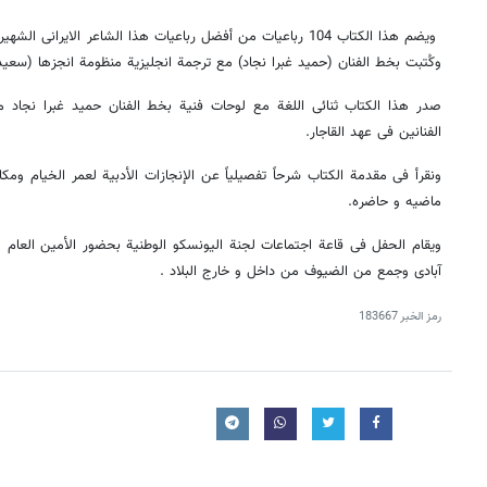
ویضم هذا الکتاب 104 رباعیات من أفضل رباعیات هذا الشاعر الایرا
وکُتبت بخط الفنان (حمید غبرا نجاد) مع ترجمة انجلیزیة منظومة انجزها (سعید
صدر هذا الکتاب ثنائی اللغة مع لوحات فنیة بخط الفنان حمید غبرا نجاد مما 
الفنانین فی عهد القاجار.
ونقرأ فی مقدمة الکتاب شرحاً تفصیلیاً عن الإنجازات الأدبیة لعمر الخیام ومک
ماضیه و حاضره.
ویقام الحفل فی قاعة اجتماعات لجنة الیونسکو الوطنیة بحضور الأمین العام 
آبادی وجمع من الضیوف من داخل و خارج البلاد .
رمز الخبر
183667