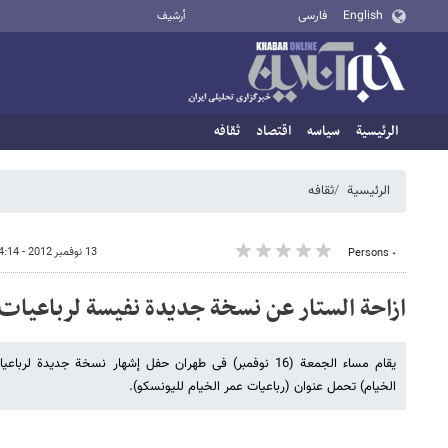
English
فارسی
أرشيف
الرئيسية
سیاسه
اقتصاد
ثقافه
الرئيسية
ثقافه
13 نوفمبر 2012 - 14:14
٠ Persons
ازاحة الستار عن نسخة جدیدة نفیسة لرباعیات 
یقام مساء الجمعة (16 نوفمبر) فی طهران حفل إشهار نسخة جدیدة 
الخیام) تحمل عنوان (رباعیات عمر الخیام للیونسکو).