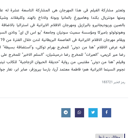
وتعتبر مشارکة الفیلم فی هذا المهرجان هی المشارکة التاسعة عشرة له على 
ومنها مونتریال بکندا وهامبورغ بالمانیا وبونة ولاداخ بالهند وکلیفلاند وشی
بالصین وریودیجانیرو بالبرازیل ومهرجان الافلام الایرانیة فی استرالیا بال
وهونولولو بامیرکا ومؤسسة سمیث سونیان وجامعة "یو اس ال ای" ونادی السینما
فیه عرض الافلام "هنا من دونی" للمخرج بهرام توکلی، و"استضافة بسیطة" 
رضا میر کریمی، "العبرات" للمخرج رضا درمیشیان، "السلم الاخیر" للمخرج علی 
وفیلم "هنا من دونی" مقتبس من روایة "حدیقة الحیوان الزجاجیة" للکاتب تینی
نجوم السینما الایرانیة هم؛ فاطمة معتمد آریا، بارسا بیروزفر، صابر ابر، نغار جوا
رمز الخبر
183721
مطالب مرتبط