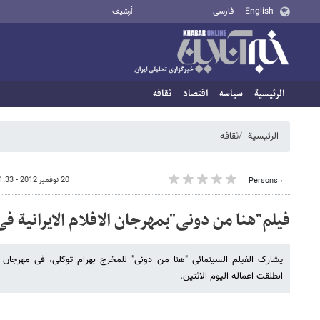
English
فارسی
أرشيف
الرئيسية
سیاسه
اقتصاد
ثقافه
الرئيسية
ثقافه
20 نوفمبر 2012 - 11:33
٠ Persons
فیلم"هنا من دونی"بمهرجان الافلام الایرانیة ف
یشارک الفیلم السینمائی "هنا من دونی" للمخرج بهرام توکلی، فی مهرجان الا
انطلقت اعماله الیوم الاثنین.