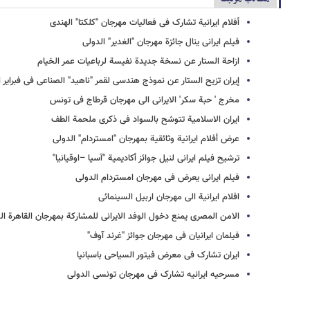
أفلام ایرانیة تشارک فی فعالیات مهرجان "کلکتا" الهندی
فیلم ایرانی ینال جائزة مهرجان "الغدیر" الدولی
ازاحة الستار عن نسخة جدیدة نفیسة لرباعیات عمر الخیام
إیران تزیح الستار عن نموذج هندسی لقمر "ناهید" الصناعی فی فبرایر ا
مخرج ' حبة سکر' الایرانی الی مهرجان قرطاج فی تونس
ایران الاسلامیة تتوشح بالسواد فی ذکری ملحمة الطف
عرض أفلام ایرانیة وثائقیة بمهرجان "امستردام" الدولی
ترشیح فیلم ایرانی لنیل جوائز أکادیمیة "آسیا –اوقیانیا"
فیلم ایرانی یعرض فی مهرجان امستردام الدولی
افلام ایرانیة الى مهرجان اربیل السینمائی
الامن المصری یمنع دخول الوفد الایرانی للمشارکة بمهرجان القاهرة ال
فیلمان ایرانیان فی مهرجان جوائز "غرند آوف"
ایران تشارک فی معرض فیتور السیاحی باسبانیا
مسرحیه ایرانیه تشارک فی مهرجان تونسی الدولی