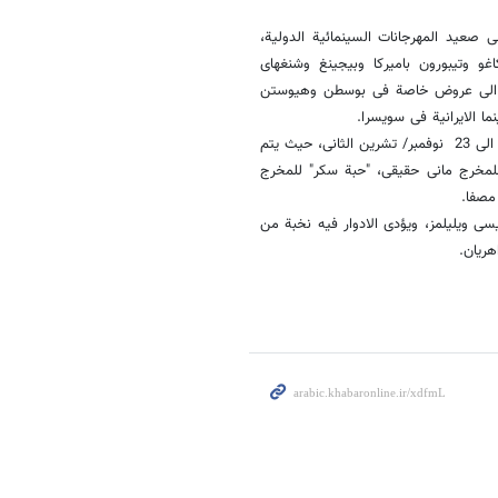
صعید المهرجانات السینمائیة الدولیة،
کاغو وتیبورون بامیرکا وبیجینغ وشنغهای
اضافة الى عروض خاصة فی بوسطن وهیوستن
 الایرانیة فی سویسرا.
ویقام مهرجان الافلام الایرانیة فی العاصمة البریطانیة لندن خلال الفترة من 19 الى 23 نوفمبر/ تشرین الثانی، حیث یتم
للمخرج مانی حقیقی، "حبة سکر" للمخرج
مصفا.
سی ویلیلمز، ویؤدی الادوار فیه نخبة من
هریان.