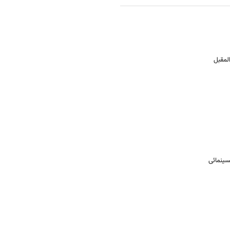
لمقبل
سینمائی