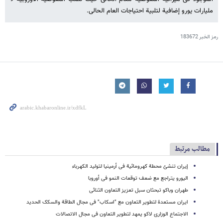
ملیارات یورو إضافیة لتلبیة احتیاجات العام الحالی.
رمز الخبر
183672
مطالب مرتبط
إیران تنشئ محطة کهرومائیة فی أرمینیا لتولید الکهرباء
الیورو یتراجع مع ضعف توقعات النمو فی أوروبا
طهران وباکو تبحثان سبل تعزیز التعاون الثنائی
ایران مستعدة لتطویر التعاون مع "اسکاب" فی مجال الطاقة والسکک الحدید
الاجتماع الوزاری لاکو یمهد لتطویر التعاون فی مجال الاتصالات