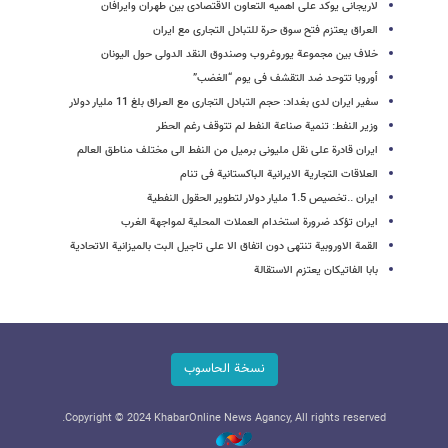
لاریجانی یوکد علی اهمیه التعاون الاقتصادی بین طهران وایرافان
العراق یعتزم فتح سوق حرة للتبادل التجاری مع ایران
خلاف بین مجموعة یوروغروب وصندوق النقد الدولی حول الیونان
أوروبا تتوحد ضد التقشف فی یوم “الغضب”
سفیر ایران لدى بغداد: حجم التبادل التجاری مع العراق بلغ 11 ملیار دولار
وزیر النفط: تنمیة صناعة النفط لم تتوقف رغم الحظر
ایران قادرة علی نقل ملیونی برمیل من النفط الی مختلف مناطق العالم
العلاقات التجاریة الایرانیة الباکستانیة فی تنام
ایران ..تخصیص 1.5 ملیار دولار لتطویر الحقول النفطیة
ایران تؤکد ضرورة استخدام العملات المحلیة لمواجهة الغرب
القمة الاوروبیة تنتهی دون اتفاق الا على تاجیل البت بالمیزانیة الاتحادیة
بابا الفاتیکان یعتزم الاستقالة
نسخة الحاسوب
Copyright © 2024 KhabarOnline News Agancy, All rights reserved.