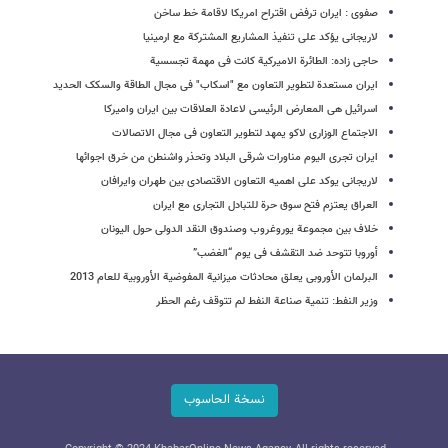
صفوی : ایران ترفض اقتراح امریکا لاقامة خط ساخن
لاریجانی یؤکد على تنفیذ المشاریع المشترکة مع ارمینیا
حاجی زاده: الطائرة الامیرکیة کانت فی مهمة تجسسیة
ایران مستعدة لتطویر التعاون مع "اسکاب" فی مجال الطاقة والسکک الحدید
اسرائیل هی المعارض الرئیسی لاعادة العلاقات بین ایران وامیرکا
الاجتماع الوزاری لاکو یمهد لتطویر التعاون فی مجال الاتصالات
ایران تجری الیوم مناورات شرقی البلاد وتحذر واشنطن من خرق اجوائها
لاریجانی یوکد علی اهمیه التعاون الاقتصادی بین طهران وایرافان
العراق یعتزم فتح سوق حرة للتبادل التجاری مع ایران
خلاف بین مجموعة یوروغروب وصندوق النقد الدولی حول الیونان
أوروبا تتوحد ضد التقشف فی یوم “الغضب”
البرلمان الأوروبی یعلق محادثات میزانیة المفوضیة الأوروبیة للعام 2013
وزیر النفط: تنمیة صناعة النفط لم تتوقف رغم الحظر
نسخة الحاسوب