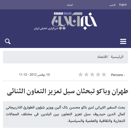
English
فارسی
أرشيف
الخميس 6 أغسطس 2026
الرئيسية
اقتصاد
10 نوفمبر 2012 - 11:13
٠ Persons
طهران وباکو تبحثان سبل تعزیز التعاون الثنائی
بحث السفیر الایرانی لدى باکو محسن باک آئین ووزیر شؤون الطوارئ الاذربیجانی
کمال الدین حیدروف سبل تعزیز التعاون بین البلدین فی مختلف المجالات
التجاریة والثقافیة والعلمیة والسیاسیة.