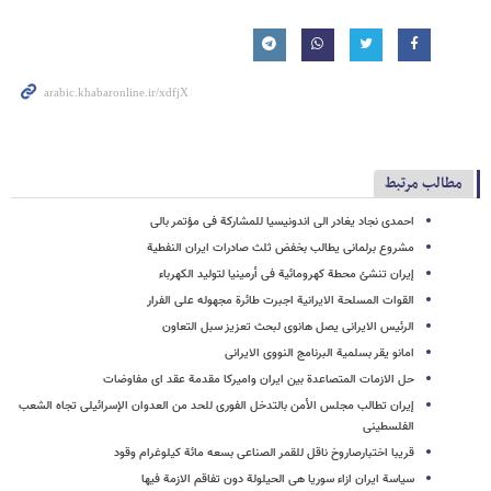
مطالب مرتبط
احمدی نجاد یغادر الى اندونیسیا للمشارکة فی مؤتمر بالی
مشروع برلمانی یطالب بخفض ثلث صادرات ایران النفطیة
إیران تنشئ محطة کهرومائیة فی أرمینیا لتولید الکهرباء
القوات المسلحة الایرانیة اجبرت طائرة مجهوله علی الفرار
الرئیس الایرانی یصل هانوی لبحث تعزیز سبل التعاون
امانو یقر بسلمیة البرنامج النووی الایرانی
حل الازمات المتصاعدة بین ایران وامیرکا مقدمة عقد ای مفاوضات
إیران تطالب مجلس الأمن بالتدخل الفوری للحد من العدوان الإسرائیلی تجاه الشعب
الفلسطینی
قریبا اختبارصاروخ ناقل للقمر الصناعی بسعه مائة کیلوغرام وقود
سیاسة ایران ازاء سوریا هی الحیلولة دون تفاقم الازمة فیها