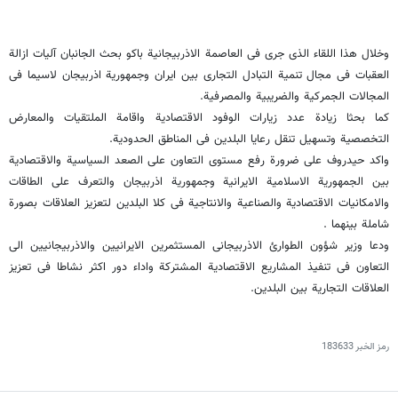
وخلال هذا اللقاء الذی جرى فی العاصمة الاذربیجانیة باکو بحث الجانبان آلیات ازالة
العقبات فی مجال تنمیة التبادل التجاری بین ایران وجمهوریة اذربیجان لاسیما فی
المجالات الجمرکیة والضریبیة والمصرفیة.
کما بحثا زیادة عدد زیارات الوفود الاقتصادیة واقامة الملتقیات والمعارض
التخصصیة وتسهیل تنقل رعایا البلدین فی المناطق الحدودیة.
واکد حیدروف على ضرورة رفع مستوى التعاون على الصعد السیاسیة والاقتصادیة
بین الجمهوریة الاسلامیة الایرانیة وجمهوریة اذربیجان والتعرف على الطاقات
والامکانیات الاقتصادیة والصناعیة والانتاجیة فی کلا البلدین لتعزیز العلاقات بصورة
شاملة بینهما .
ودعا وزیر شؤون الطوارئ الاذربیجانی المستثمرین الایرانیین والاذربیجانیین الى
التعاون فی تنفیذ المشاریع الاقتصادیة المشترکة واداء دور اکثر نشاطا فی تعزیز
العلاقات التجاریة بین البلدین.
رمز الخبر
183633