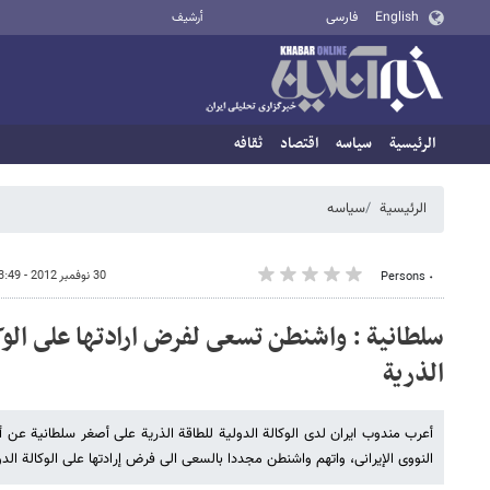
English
فارسی
أرشيف
الرئيسية
سیاسه
اقتصاد
ثقافه
الرئيسية
سیاسه
30 نوفمبر 2012 - 23:49
٠ Persons
سلطانیة : واشنطن تسعى لفرض ارادتها على الوکا
الذریة
أعرب مندوب ایران لدى الوکالة الدولیة للطاقة الذریة علی أصغر سلطانیة عن 
النووی الإیرانی، واتهم واشنطن مجددا بالسعی الى فرض إرادتها على الوکالة الدو