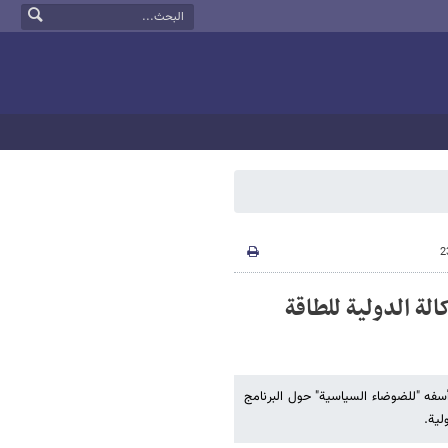
لة الدولیة للطاقة
أسفه "للضوضاء السیاسیة" حول البرنامج
لیة.