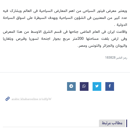
ویعتبر معرض فیتور السیاحی من اهم المعارض السیاحیة فی العالم ویشارک فیه
عدد کبیر من المعنیین فی الشؤون السیاحیة ویهدف السیطرة علی اسواق السیاحة
الدولیة .
واقامت ایران فی العام الماضی جناحها فی قسم الشرق الاوسط من هذا المعرض
وفی ارض بلغت مساحتها 200متر مربع بجوار اجنحة لسوریا وقبرص وبلغاریا
والیونان والجزائر والتونس ومصر.
رمز الخبر
183828
مطالب مرتبط