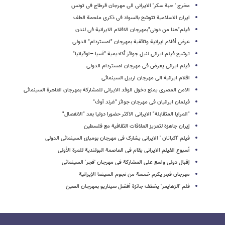
مخرج ' حبة سکر' الایرانی الی مهرجان قرطاج فی تونس
ایران الاسلامیة تتوشح بالسواد فی ذکری ملحمة الطف
فیلم"هنا من دونی"بمهرجان الافلام الایرانیة فی لندن
عرض أفلام ایرانیة وثائقیة بمهرجان "امستردام" الدولی
ترشیح فیلم ایرانی لنیل جوائز أکادیمیة "آسیا –اوقیانیا"
فیلم ایرانی یعرض فی مهرجان امستردام الدولی
افلام ایرانیة الى مهرجان اربیل السینمائی
الامن المصری یمنع دخول الوفد الایرانی للمشارکة بمهرجان القاهرة السینمائی
فیلمان ایرانیان فی مهرجان جوائز "غرند آوف"
"المرایا المتقابلة" الایرانی الاکثر حضورا دولیا بعد "الانفصال"
إیران جاهزة لتعزیز العلاقات الثقافیة مع فلسطین
فیلم 'اکباتان ' الایرانی یشارک فی مهرجان بومبای السینمائی الدولی
أسبوع الفیلم الایرانی یقام فی العاصمة البولندیة للمرة الأولی
إقبال دولی واسع علی المشارکة فی مهرجان 'فجر' السینمائی
مهرجان فجر یکرم خمسة من نجوم السینما الإیرانیة
فلم 'الزهایمر' یخطف جائزة أفضل سیناریو بمهرجان الصین