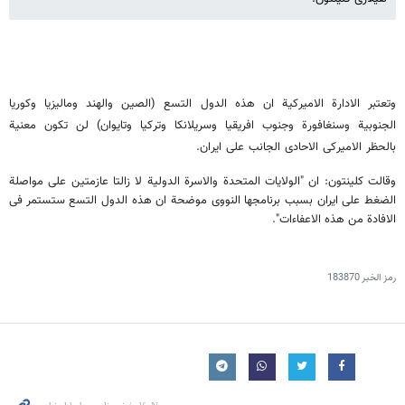
وتعتبر الادارة الامیرکیة ان هذه الدول التسع (الصین والهند ومالیزیا وکوریا
الجنوبیة وسنغافورة وجنوب افریقیا وسریلانکا وترکیا وتایوان) لن تکون معنیة
بالحظر الامیرکی الاحادی الجانب على ایران.
وقالت کلینتون: ان "الولایات المتحدة والاسرة الدولیة لا زالتا عازمتین على مواصلة
الضغط على ایران بسبب برنامجها النووی موضحة ان هذه الدول التسع ستستمر فی
الافادة من هذه الاعفاءات".
رمز الخبر
183870