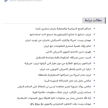
مطالب مرتبط
محاکم الجنح السیاسیة والصحفیة بایران ستجری علنیا
ایران: دمشق لا تحتاج للکیمیاوی ولا تسمح لاحد استخدامها
مهمان برست: امیرکا والکیان الاسرائیلی عاجزان عن تهدید ایران
امانو یؤکد اهمیة استمرار المفاوضات مع ایران
طهران تدین الاختبار النووی الامریکی الاخیر
السید حسن نصرالله: الحکومة باقیة وضامنة للاستقرار
البنتاغون یتراجع: الطائرة من دون طیار التی أنزلتها ایران، امیرکیة
ترکیا: لن نلتزم بالحظر الامیرکی الاوروبی ضد ایران
ایران تحذر امیرکا من تحرکاتها الاستفزازیة بالمنطقة
صالحی یامل بان تحل المشکلة السوریه قریبا
صالحی یوکد ضرورة تعزیز معاهده ان.بی.تی للحفاظ علی السلام الدولی
مساعد رئیس الأرکان: ایران تملک منظومات دفاعیة قویة
آیة الله خامنئی یحذر من محاولات اثارة الفرقة بدول الصحوات الاسلامیة
مهمان برست یفند التعاون الصاروخی والنووی مع بیونغ یانغ