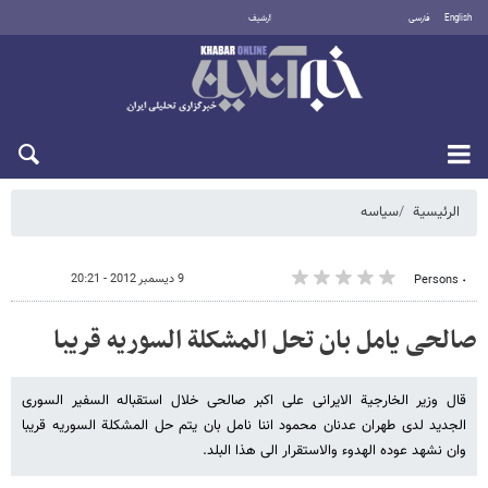
English
فارسی
أرشيف
السبت 8 أغسطس 2026
الرئيسية
سیاسه
9 ديسمبر 2012 - 20:21
٠ Persons
صالحی یامل بان تحل المشکلة السوریه قریبا
قال وزیر الخارجیة الایرانی علی اکبر صالحی خلال استقباله السفیر السوری
الجدید لدی طهران عدنان محمود اننا نامل بان یتم حل المشکلة السوریه قریبا
وان نشهد عوده الهدوء والاستقرار الی هذا البلد.