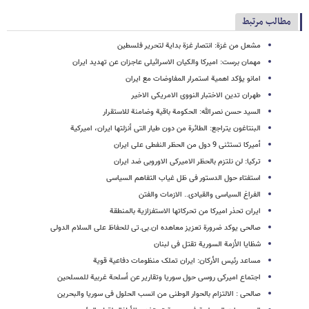
مطالب مرتبط
مشعل من غزة: انتصار غزة بدایة لتحریر فلسطین
مهمان برست: امیرکا والکیان الاسرائیلی عاجزان عن تهدید ایران
امانو یؤکد اهمیة استمرار المفاوضات مع ایران
طهران تدین الاختبار النووی الامریکی الاخیر
السید حسن نصرالله: الحکومة باقیة وضامنة للاستقرار
البنتاغون یتراجع: الطائرة من دون طیار التی أنزلتها ایران، امیرکیة
أمیرکا تستثنی 9 دول من الحظر النفطی على ایران
ترکیا: لن نلتزم بالحظر الامیرکی الاوروبی ضد ایران
استفتاء حول الدستور فی ظل غیاب التفاهم السیاسی
الفراغ السیاسی والقیادی.. الازمات والفتن
ایران تحذر امیرکا من تحرکاتها الاستفزازیة بالمنطقة
صالحی یوکد ضرورة تعزیز معاهده ان.بی.تی للحفاظ علی السلام الدولی
شظایا الأزمة السوریة تقتل فی لبنان
مساعد رئیس الأرکان: ایران تملک منظومات دفاعیة قویة
اجتماع امیرکی روسی حول سوریا وتقاریر عن أسلحة غربیة للمسلحین
صالحی : الالتزام بالحوار الوطنی من انسب الحلول فی سوریا والبحرین