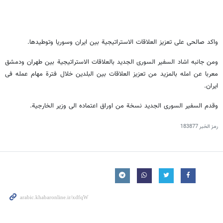
واکد صالحی علی تعزیز العلاقات الاستراتیجیة بین ایران وسوریا وتوطیدها.
ومن جانبه اشاد السفیر السوری الجدید بالعلاقات الاستراتیجیة بین طهران ودمشق
معربا عن امله بالمزید من تعزیز العلاقات بین البلدین خلال فترة مهام عمله فی
ایران.
وقدم السفیر السوری الجدید نسخة من اوراق اعتماده الی وزیر الخارجیة.
رمز الخبر
183877