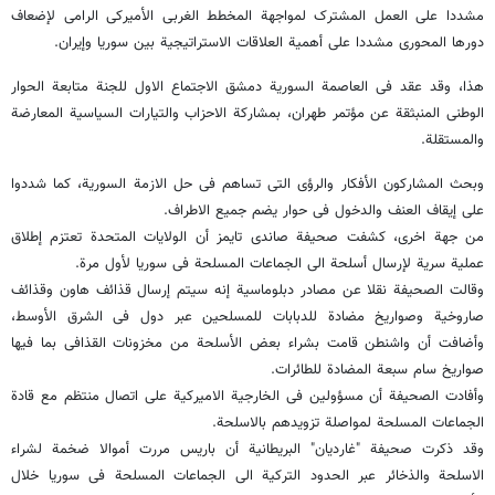
مشددا على العمل المشترک لمواجهة المخطط الغربی الأمیرکی الرامی لإضعاف
دورها المحوری مشددا على أهمیة العلاقات الاستراتیجیة بین سوریا وإیران.
هذا، وقد عقد فی العاصمة السوریة دمشق الاجتماع الاول للجنة متابعة الحوار
الوطنی المنبثقة عن مؤتمر طهران، بمشارکة الاحزاب والتیارات السیاسیة المعارضة
والمستقلة.
وبحث المشارکون الأفکار والرؤى التی تساهم فی حل الازمة السوریة، کما شددوا
على إیقاف العنف والدخول فی حوار یضم جمیع الاطراف.
من جهة اخرى، کشفت صحیفة صاندی تایمز أن الولایات المتحدة تعتزم إطلاق
عملیة سریة لإرسال أسلحة الى الجماعات المسلحة فی سوریا لأول مرة.
وقالت الصحیفة نقلا عن مصادر دبلوماسیة إنه سیتم إرسال قذائف هاون وقذائف
صاروخیة وصواریخ مضادة للدبابات للمسلحین عبر دول فی الشرق الأوسط،
وأضافت أن واشنطن قامت بشراء بعض الأسلحة من مخزونات القذافی بما فیها
صواریخ سام سبعة المضادة للطائرات.
وأفادت الصحیفة أن مسؤولین فی الخارجیة الامیرکیة على اتصال منتظم مع قادة
الجماعات المسلحة لمواصلة تزویدهم بالاسلحة.
وقد ذکرت صحیفة "غاردیان" البریطانیة أن باریس مررت أموالا ضخمة لشراء
الاسلحة والذخائر عبر الحدود الترکیة الى الجماعات المسلحة فی سوریا خلال