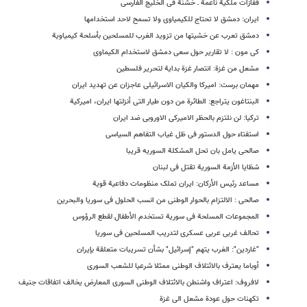
قفازات ملکیة ناعمة ـ خشنة فی الخلیج الفارسی
ایران: دمشق لا تحتاج للکیمیاوی ولا تسمح لاحد استخدامها
دمشق تعرب عن خشیتها من تزوید الغرب للمسلحین بأسلحة کیمیاویة
کی مون : لا تقاریر حول سعی دمشق لاستخدام الکیماوی
مشعل من غزة: انتصار غزة بدایة لتحریر فلسطین
مهمان برست: امیرکا والکیان الاسرائیلی عاجزان عن تهدید ایران
البنتاغون یتراجع: الطائرة من دون طیار التی أنزلتها ایران، امیرکیة
ترکیا: لن نلتزم بالحظر الامیرکی الاوروبی ضد ایران
استفتاء حول الدستور فی ظل غیاب التفاهم السیاسی
صالحی یامل بان تحل المشکلة السوریه قریبا
شظایا الأزمة السوریة تقتل فی لبنان
مساعد رئیس الأرکان: ایران تملک منظومات دفاعیة قویة
صالحی : الالتزام بالحوار الوطنی من انسب الحلول فی سوریا والبحرین
المجموعات المسلحة فی سوریة تستخدم الأطفال لقطع الرؤوس
تحالف غربی عربی عسکری لتدریب المسلحین فی سوریا
"غاردین": الغرب یتهم "إسرائیل" بشأن تسریبات متعلقة بإیران
أوباما یعترف بالائتلاف الوطنی ممثلا شرعیا للشعب السوری
لافروف: اعتراف واشنطن بالائتلاف الوطنی السوری المعارض یخالف اتفاقات جنیف
تکهنات حول عودة مشعل الى غزة