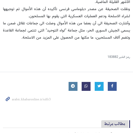
الأشهر القلیلة الماضیة.
ونقلت الصحیفة عن مصدر دبلوماسی فرنسی تأکیده أن هذه الأموال تم توجیهها
لشراء الاسلحة ودعم العملیات العسکریة التی یقوم بها المسلحون.
وأشارت الصحیفة الى أن بعضا من هذه الأموال وصلت الى جماعات تقاتل ضمن ما
یسمى الجیش السوری الحر، مثل جماعة "لواء التوحید" التی تنتمی لجماعة القاعدة
وتضم آلاف المسلحین، ما مکنها من الحصول على المزید من الاسلحة.
رمز الخبر
183882
مطالب مرتبط