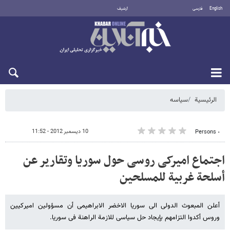
English
فارسی
أرشيف
الخميس 6 أغسطس 2026
الرئيسية
سیاسه
10 ديسمبر 2012 - 11:52
٠ Persons
اجتماع امیرکی روسی حول سوریا وتقاریر عن
أسلحة غربیة للمسلحین
أعلن المبعوث الدولی الى سوریا الاخضر الابراهیمی أن مسؤولین امیرکیین
وروس أکدوا التزامهم بإیجاد حل سیاسی للازمة الراهنة فی سوریا.