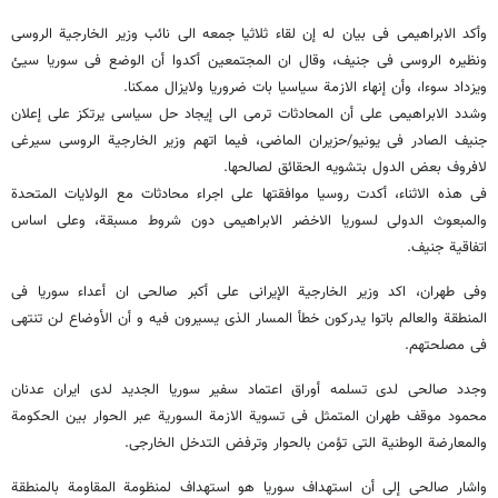
وأکد الابراهیمی فی بیان له إن لقاء ثلاثیا جمعه الى نائب وزیر الخارجیة الروسی
ونظیره الروسی فی جنیف، وقال ان المجتمعین أکدوا أن الوضع فی سوریا سیئ
ویزداد سوءا، وأن إنهاء الازمة سیاسیا بات ضروریا ولایزال ممکنا.
وشدد الابراهیمی على أن المحادثات ترمی الى إیجاد حل سیاسی یرتکز على إعلان
جنیف الصادر فی یونیو/حزیران الماضی، فیما اتهم وزیر الخارجیة الروسی سیرغی
لافروف بعض الدول بتشویه الحقائق لصالحها.
فی هذه الاثناء، أکدت روسیا موافقتها على اجراء محادثات مع الولایات المتحدة
والمبعوث الدولی لسوریا الاخضر الابراهیمی دون شروط مسبقة، وعلى اساس
اتفاقیة جنیف.
وفی طهران، اکد وزیر الخارجیة الإیرانی علی أکبر صالحی ان أعداء سوریا فی
المنطقة والعالم باتوا یدرکون خطأ المسار الذی یسیرون فیه و أن الأوضاع لن تنتهی
فی مصلحتهم.
وجدد صالحی لدى تسلمه أوراق اعتماد سفیر سوریا الجدید لدى ایران عدنان
محمود موقف طهران المتمثل فی تسویة الازمة السوریة عبر الحوار بین الحکومة
والمعارضة الوطنیة التی تؤمن بالحوار وترفض التدخل الخارجی.
واشار صالحی إلى أن استهداف سوریا هو استهداف لمنظومة المقاومة بالمنطقة