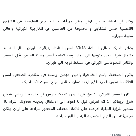
وکان فی استقباله على ارض مطار مهرآباد مساعد وزیر الخارجیة فی الشؤون
القنصلیة حسن قشقاوی و مجموعة من العاملین فی الخارجیة الایرانیة واهالی
مدینة طهران.
وغادر تاجیک حوالی الساعة 30/13 امس الثلاثاء بتوقیت طهران مطار استنسد
بشمال شرق لندن متوجها الى عمان وبعد توقف قصیر واستقباله من قبل السفیر
والکادر الدبلوماسی الایرانی فی مسقط توجه الى طهران.
واثنى المتحدث باسم الخارجیة رامین مهمان برست فی مؤتمره الصحفی امس
الثلاثاء بالتعاون الجید الذی ابدته عمان لاطلاق سراح نصرت الله تاجیک.
وکان السفیر الایرانی الاسبق فی الاردن تاجیک یدرس فی جامعة دورهام بشمال
شرق بریطانیا الا انه تعرض قبل 6 اعوام الى الاعتقال بذریعة محاولته شراء 10
مناظیر للرؤیة اللیلیة ادرجت على قائمة المعدات المحظور شراءها علی ایران ولکن
تم تبرئته من التهم المنسوبه الیه و اطلق سراحه