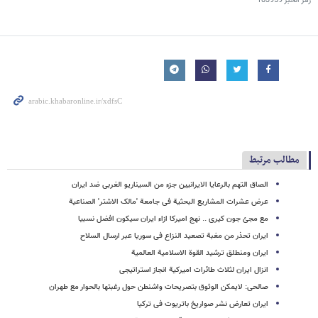
رمز الخبر
183959
مطالب مرتبط
الصاق التهم بالرعایا الایرانیین جزء من السیناریو الغربی ضد ایران
عرض عشرات المشاریع البحثیة فی جامعة 'مالک الاشتر' الصناعیة
مع مجئ جون کیری .. نهج امیرکا ازاء ایران سیکون افضل نسبیا
ایران تحذر من مغبة تصعید النزاع فی سوریا عبر ارسال السلاح
ایران ومنطلق ترشید القوة الاسلامیة العالمیة
انزال ایران لثلاث طائرات امیرکیة انجاز استراتیجی
صالحی: لایمکن الوثوق بتصریحات واشنطن حول رغبتها بالحوار مع طهران
ایران تعارض نشر صواریخ باتریوت فی ترکیا