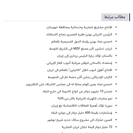
مطالب مرتبط
افتتاح مشاریع اعماریة وخدماتیة بمحافطة خوزستان
الرئیس الایرانی یهنئ نظیره المصری بنجاح الاستفتاء
احمدی نجاد یهنئ رؤساء الدول المسیحیة بالعالم
ایران: تدشین اکبر مصنع MDF فی الشرق الاوسط
باکستان تؤکد زیارة الرئیس زرداری إلی إیران
إستعداد باکستانی لتوفیر میزانیة أنبوب الغاز الإیرانی
افتتاح أطول انبوب لنقل "الاثیلین" بالعالم فی ایران
الکیان الإسرائلی یدشن أکبر منصة غاز فی المتوسط
احمدی نجاد یعین الهام ممثلا له فی مجلس الاشراف علی التلفزیون
تصدیر 19 ملیون دولار من انواع الادویة الی خارج البلاد
نمو صادرات الکهرباء الایرانیة باکثر من 35%
سوریا تؤکد أهمیة العلاقات الاقتصادیة مع إیران
إستثمارات بقیمة 400 ملیار دولار فی موانئ البلاد
الصین تشارک فی مشروع سکک حدید شیراز-بوشهر
72 ملیار دولار قیمة تبادل ایران التجاریة