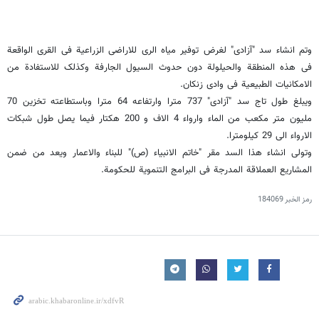
وتم انشاء سد "آزادی" لغرض توفیر میاه الری للاراضی الزراعیة فی القرى الواقعة
فی هذه المنطقة والحیلولة دون حدوث السیول الجارفة وکذلک للاستفادة من
الامکانیات الطبیعیة فی وادی زنکان.
ویبلغ طول تاج سد "آزادی" 737 مترا وارتفاعه 64 مترا وباستطاعته تخزین 70
ملیون متر مکعب من الماء وارواء 4 الاف و 200 هکتار فیما یصل طول شبکات
الارواء الى 29 کیلومترا.
وتولى انشاء هذا السد مقر "خاتم الانبیاء (ص)" للبناء والاعمار ویعد من ضمن
المشاریع العملاقة المدرجة فی البرامج التنمویة للحکومة.
رمز الخبر
184069