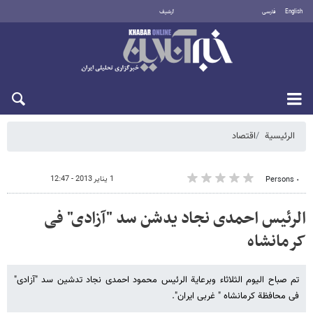
English
فارسی
أرشيف
الخميس 6 أغسطس 2026
الرئيسية
اقتصاد
1 يناير 2013 - 12:47
٠ Persons
الرئیس احمدی نجاد یدشن سد "آزادی" فی
کرمانشاه
تم صباح الیوم الثلاثاء وبرعایة الرئیس محمود احمدی نجاد تدشین سد "آزادی"
فی محافظة کرمانشاه " غربی ایران".