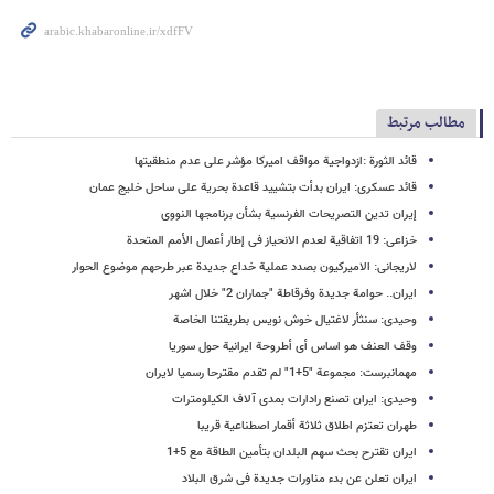
مطالب مرتبط
قائد الثورة :ازدواجیة مواقف امیرکا مؤشر على عدم منطقیتها
قائد عسکری: ایران بدأت بتشیید قاعدة بحریة على ساحل خلیج عمان
إیران تدین التصریحات الفرنسیة بشأن برنامجها النووی
خزاعی: 19 اتفاقیة لعدم الانحیاز فی إطار أعمال الأمم المتحدة
لاریجانی: الامیرکیون بصدد عملیة خداع جدیدة عبر طرحهم موضوع الحوار
ایران.. حوامة جدیدة وفرقاطة "جماران 2" خلال اشهر
وحیدی: سنثأر لاغتیال خوش نویس بطریقتنا الخاصة
وقف العنف هو اساس أی أطروحة ایرانیة حول سوریا
مهمانبرست: مجموعة "5+1" لم تقدم مقترحا رسمیا لایران
وحیدی: ایران تصنع رادارات بمدى آلاف الکیلومترات
طهران تعتزم اطلاق ثلاثة أقمار اصطناعیة قریبا
ایران تقترح بحث سهم البلدان بتأمین الطاقة مع 5+1
ایران تعلن عن بدء مناورات جدیدة فی شرق البلاد