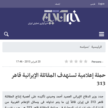
English
فارسی
أرشيف
السبت 8 أغسطس 2026
الرئيسية
سیاسه
20 فبراير 2013 - 17:46
٠ Persons
حملة إعلامیة تستهدف المقاتلة الإیرانیة قاهر
313
جدد وزیر الدفاع الإیرانی العمید أحمد وحیدی تأکیده على أهمیة إنتاج المقاتلة
قاهر 313 فی إیران قائلاً إن ما یتم تداوله فی وسائل الإعلام الغربیة من
التشکیک بقدرات إیران المحلیة فی صناعة المقاتلة قاهر 313 هی حرب نفسیة