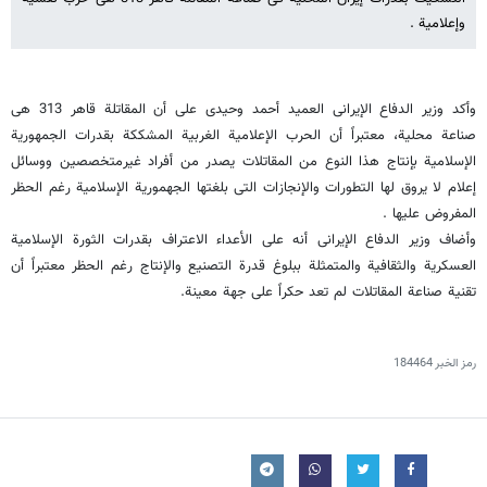
وإعلامیة .
وأکد وزیر الدفاع الإیرانی العمید أحمد وحیدی على أن المقاتلة قاهر 313 هی
صناعة محلیة، معتبراً أن الحرب الإعلامیة الغربیة المشککة بقدرات الجمهوریة
الإسلامیة بإنتاج هذا النوع من المقاتلات یصدر من أفراد غیرمتخصصین ووسائل
إعلام لا یروق لها التطورات والإنجازات التی بلغتها الجهموریة الإسلامیة رغم الحظر
المفروض علیها .
وأضاف وزیر الدفاع الإیرانی أنه على الأعداء الاعتراف بقدرات الثورة الإسلامیة
العسکریة والثقافیة والمتمثلة ببلوغ قدرة التصنیع والإنتاج رغم الحظر معتبراً أن
تقنیة صناعة المقاتلات لم تعد حکراً على جهة معینة.
رمز الخبر
184464