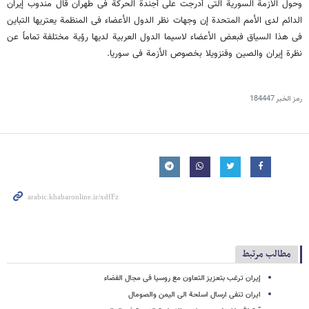
وحول الأزمة السوریة التی أدرجت على أجندة الحرکة فی طهران قال مندوب إیران
الدائم لدى الأمم المتحدة إن وجهات نظر الدول الأعضاء فی المنظمة یعتریها التباین
فی هذا السیاق فبعض الأعضاء لاسیما الدول العربیة لدیها رؤیة مختلفة تماماً عن
نظرة إیران والصین وفنزویلا بخصوص الأزمة فی سوریا.
رمز الخبر
184447
مطالب مرتبط
إیران ترغب بتعزیز التعاون مع روسیا فی مجال الفضاء
ایران تنفی ارسال اسلحة الى الیمن والصومال