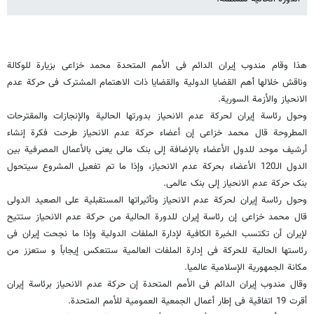
هذا وقام مندوب إیران الدائم فی الأمم المتحدة محمد خزاعی بزیارة للوکالة
وناقش خلالها أهم القضایا الدولیة والقضایا ذات الاهتمام المشترک فی حرکة عدم
الانحیاز والأزمة السوریة.
وحول رئاسة إیران لحرکة عدم الانحیاز بدورتها الحالیة والإنجازات والمقترحات
المطروحة قال محمد خزاعی إن أعضاء حرکة عدم الانحیاز طرحت فکرة إنشاء
أرشیف موحد للدول الأعضاء بالإضافة إلى بنک مالی یعنى بالأعمال المصرفیة بین
الدول الـ120 الأعضاء بحرکة عدم الانحیاز، وإذا ما تم تفعیل المشروع سیتحول
بنک حرکة عدم الانحیاز إلى بنک عالمی.
وحول رئاسة إیران لحرکة عدم الانحیاز وتأثیراتها المستقبلیة على الصعید الدولی
قال محمد خزاعی إن رئاسة إیران للدورة الحالیة من حرکة عدم الانحیاز ستتیح
لإیران أن تکتسب الخبرة الکافیة لإدارة الملفات الدولیة وإذا ما نجحت إیران فی
رئاستها الحالیة للحرکة فی إدارة الملفات العالمیة ستنعکس إیجاباً و ستعزز من
مکانة الجمهوریة الإسلامیة عالمیا.
وقال مندوب إیران الدائم فی الأمم المتحدة إن حرکة عدم الانحیاز برئاسة إیران
أقرت 19 اتفاقیة فی إطار أعمال الجمعیة العمومیة للأمم المتحدة.