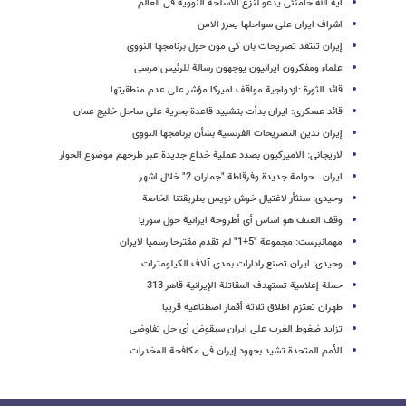
آیة الله خامنئی یدعو لنزع الاسلحة النوویة فی العالم
اشراف ایران على سواحلها یعزز الامن
إیران تنتقد تصریحات بان کی مون حول برنامجها النووی
علماء ومفکرون ایرانیون یوجهون رسالة للرئیس مرسی
قائد الثورة :ازدواجیة مواقف امیرکا مؤشر على عدم منطقیتها
قائد عسکری: ایران بدأت بتشیید قاعدة بحریة على ساحل خلیج عمان
إیران تدین التصریحات الفرنسیة بشأن برنامجها النووی
لاریجانی: الامیرکیون بصدد عملیة خداع جدیدة عبر طرحهم موضوع الحوار
ایران.. حوامة جدیدة وفرقاطة "جماران 2" خلال اشهر
وحیدی: سنثأر لاغتیال خوش نویس بطریقتنا الخاصة
وقف العنف هو اساس أی أطروحة ایرانیة حول سوریا
مهمانبرست: مجموعة "5+1" لم تقدم مقترحا رسمیا لایران
وحیدی: ایران تصنع رادارات بمدى آلاف الکیلومترات
حملة إعلامیة تستهدف المقاتلة الإیرانیة قاهر 313
طهران تعتزم اطلاق ثلاثة أقمار اصطناعیة قریبا
تزاید ضغوط الغرب على ایران سیقوض أی حل تفاوضی
الأمم المتحدة تشید بجهود إیران فی مکافحة المخدرات