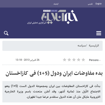
English
فارسی
أرشيف
الخميس 6 أغسطس 2026
الرئيسية
سیاسه
26 فبراير 2013 - 13:18
٠ Persons
بدء مفاوضات ایران ودول (5+1) فی کازاخستان
بدأت فی کازاخستان المفاوضات بین ایران ومجموعة الدول الست (5+1) وهو
الاجتماع الأول منذ ثمانیة أشهر، وقد أعلن متحدث باسم وزیرة الخارجیة
الاوروبیة مایکل مان أن هذه الدول ستقدم عرضا جیدا لطهران.