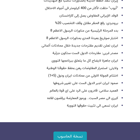
إیران تنفذ خططاً حدیثة بالمناورات تناسباً مع التهدیدات
"أیوب" حلقت لأکثر من 400 کیلومتر فی أجواء الاحتلال
الوفد الإیرانی المفاوض یصل إلى کازاخستان
بروجردی: رفع الحظر مقابل وقف التخصیب 20%
بدء المرحلة الرئیسیة من مناورات الرسول الاعظم 8
اختبار صواریخ بعیدة المدى بمناورات الرسول الاعظم 8
ایران تعلن تقدیم مقترحات جدیدة خلال محادثات آلماتی
مصدر غربی: مقترحات الدول الست ستکون جزئیة
ایران جاهزة لایضاح کل ما یتعلق ببرنامجها النووی
ولایتی: استمرار المفاوضات رهن بحفظ حقوقنا الوطنیة
اختتام الجولة الاولى من محادثات ایران ودول (5+1)
صمود ایران اجبر الدول الست على تغییر شروطها
العمید سلامی: قادرون علی الرد علی ای قوة بالعالم
کیری الى مصر السبت.. ورموز المعارضة یرفضون لقاءه
ایران تسعى الى تثبیت حقوقها النوویة
نسخة الحاسوب