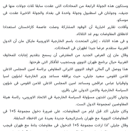
وستکون هذه الجولة الرابعة من المحادثات التی عقدت سابقا ثلاث جولات منها فی
جنیف، وجولتان فی اسطنبول وجولة واحدة فی بغداد والجولة الاخیرة عقدت فی
موسکو.
وأفادت تقاریر اخباریة أن الوفود المشارکة وصلت عاصمة کازاخستان استعدادا
لانطلاق المفاوضات یوم غد الثلاثاء.
و فی هذه الاثناء ، إعلن المتحدث باسم الخارجیة الاوروبیة مایکل مان أن الدول
الغربیة ستقدم عرضا جیدا لطهران فی المحادثات.
وقال مان إن العرض الجدید من المفترض أن یسمح بتقدیم إجابات للمخاوف
الغربیة حیال برنامج طهران النووی ویستجیب للأفکار التی طرحتها.
هذا ووصل الى آلماتی الوفد النووی الایرانی المفاوض برئاسة امین المجلس الاعلى
للامن القومی سعید جلیلی، حیث یرافقه مساعد وزیر الخارجیة لشؤون اسیا
واوقیانیا عباس عراقجی ومساعد امین المجلس الاعلى للامن القومی فی شؤون
السیاسة الخارجیة والامن الدولی علی باقری.
وتتولى کاثرین اشتون مسؤولة السیاسة الخارجیة فی الاتحاد الاوروبی، رئاسة هیئة
المفاوضین لمجموعة الدول الست.
وکان جلیلی اکد قبل ایام من المفاوضات، على ضرورة دخول مجموعة 5+1 فی
المفاوضات النوویة مع طهران باستراتیجیة جدیدة بعیدة عن الاخطاء السابقة.
وقال جلیلی "اذا ارادت مجموعة 5+1 الدخول فی مفاوضات بناءة مع طهران فیجب