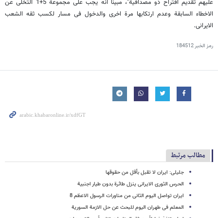
علیهم تقدیم اقتراح ذو مصداقیة"، مبینا انه یجب على مجموعة 5+1 التخلی عن
الاخطاء السابقة وعدم ارتکابها مرة اخرى والدخول فی مسار لکسب ثقه الشعب
الایرانی.
رمز الخبر
184512
مطالب مرتبط
جلیلی: ایران لا تقبل بأقل من حقوقها
الحرس الثوری الایرانی ینزل طائرة بدون طیار اجنبیة
ایران تواصل الیوم الثانی من مناورات الرسول الاعظم 8
المعلم فی طهران الیوم للبحث عن حل الازمة السوریة