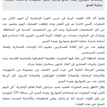
محلیة الصنع.
وفیما أکد قائد القوات البریة فی حرس الثورة الإسلامیة أن الیوم الثانی من
المناورات (أمس الاحد) تم على أفضل وجه، إنطلقت العملیات الیوم بحضور عدد
من کبار الشخصیات العسکریة وعدد آخر من الشخصیات المدنیة فی المحافظة.
ویشارک فی المناورات وحدات من القوات البریة للحرس الثوری، کما تستخدم فیها
أسلحة جدیدة محلیة الصنع وصواریخ بعیدة المدى.
ویقوم‌ عدد من کبار القادة العسکریین بتقییم أداء الوحدات العسکریة والعتاد
الجدید المستخدم.
وتمتاز المنطقة التی تنفذ فیها المناورات بالطبیعة الجغرافیة والمناخیة القاسیة حیث
تتصل بکبریات الصحاری فی البلاد لتنتهی بسلاسل جبلیة جرداء.
وتضمن المرحلة الثانیة التی جرت أمس الکشف عن مجموعة من التجهیزات
والأسلحة الرشاشة والمضادة للطائرات الهلیکوبتر والمضادة للدروع، کان أبرزها
إختبار عدد من الصواریخ بعیدة المدى.
وقال الناطق بإسم المناورات العمید حمید سرخیلی لقناة العالم الإخباریة: "فی الیوم
الثانی لهذه المناورات تم إستخدام الصواریخ بعیدة المدى الى مسافة 270 کیلومترا
من قبل القوات البریة، کما تم إختبار بعض المنظومات والأسلحة الجدیدة محلیة
الصنع لدى هذه القوات".