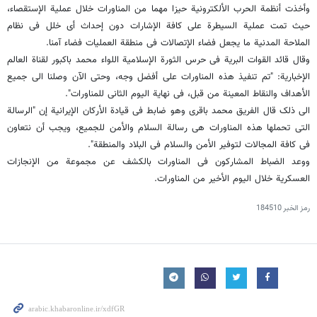
وأخذت أنظمة الحرب الألکترونیة حیزا مهما من المناورات خلال عملیة الإستقصاء،
حیث تمت عملیة السیطرة على کافة الإشارات دون إحداث أی خلل فی نظام
الملاحة المدنیة ما یجعل فضاء الإتصالات فی منطقة العملیات فضاء آمنا.
وقال قائد القوات البریة فی حرس الثورة الإسلامیة اللواء محمد باکبور لقناة العالم
الإخباریة: "تم تنفیذ هذه المناورات على أفضل وجه، وحتى الآن وصلنا الى جمیع
الأهداف والنقاط المعینة من قبل، فی نهایة الیوم الثانی للمناورات".
الى ذلک قال الفریق محمد باقری وهو ضابط فی قیادة الأرکان الإیرانیة إن "الرسالة
التی تحملها هذه المناورات هی رسالة السلام والأمن للجمیع، ویجب أن نتعاون
فی کافة المجالات لتوفیر الأمن والسلام فی البلاد والمنطقة".
ووعد الضباط المشارکون فی المناورات بالکشف عن مجموعة من الإنجازات
العسکریة خلال الیوم الأخیر من المناورات.
رمز الخبر
184510