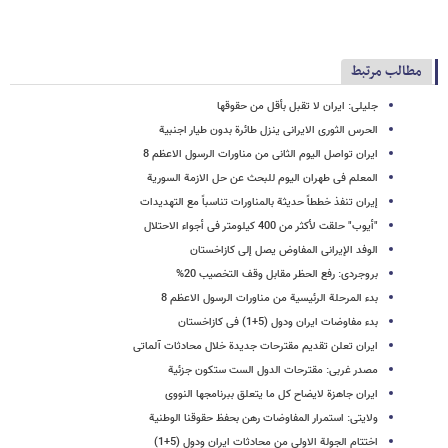
مطالب مرتبط
جلیلی: ایران لا تقبل بأقل من حقوقها
الحرس الثوری الایرانی ینزل طائرة بدون طیار اجنبیة
ایران تواصل الیوم الثانی من مناورات الرسول الاعظم 8
المعلم فی طهران الیوم للبحث عن حل الازمة السوریة
إیران تنفذ خططاً حدیثة بالمناورات تناسباً مع التهدیدات
"أیوب" حلقت لأکثر من 400 کیلومتر فی أجواء الاحتلال
الوفد الإیرانی المفاوض یصل إلى کازاخستان
بروجردی: رفع الحظر مقابل وقف التخصیب 20%
بدء المرحلة الرئیسیة من مناورات الرسول الاعظم 8
بدء مفاوضات ایران ودول (5+1) فی کازاخستان
ایران تعلن تقدیم مقترحات جدیدة خلال محادثات آلماتی
مصدر غربی: مقترحات الدول الست ستکون جزئیة
ایران جاهزة لایضاح کل ما یتعلق ببرنامجها النووی
ولایتی: استمرار المفاوضات رهن بحفظ حقوقنا الوطنیة
اختتام الجولة الاولى من محادثات ایران ودول (5+1)