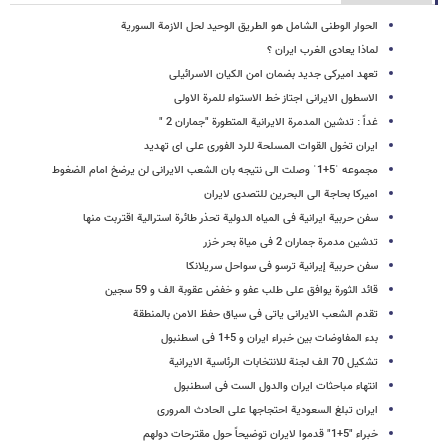
الحوار الوطنی الشامل هو الطریق الوحید لحل الازمة السوریة
لماذا یعادی الغرب ایران ؟
تعهد امیرکی جدید بضمان امن الکیان الاسرائیلی
الاسطول الایرانی اجتاز خط الاستواء للمرة الاولى
غداً : تدشین المدمرة الایرانیة المتطورة "جماران 2 "
ایران تخول القوات المسلحة للرد الفوری على ای تهدید
مجموعه ˈ5+1ˈ وصلت الی نتیجه بان الشعب الایرانی لن یرضخ امام الضغوط
امیرکا بحاجة الى البحرین للتصدی لایران
سفن حربیة ایرانیة فی المیاه الدولیة تحذر طائرة استرالیة اقتربت منها
تدشین مدمرة جماران 2 فی میاة بحر خزر
سفن حربیة إیرانیة ترسو فی سواحل سریلانکا
قائد الثورة یوافق علی طلب عفو و خفض عقوبة الف و 59 سجین
تقدم الشعب الایرانی یاتی فی سیاق حفظ الامن بالمنطقة
بدء المفاوضات بین خبراء ایران و 5+1 فی اسطنبول
تشکیل 70 الف لجنة للانتخابات الرئاسیة الایرانیة
انتهاء مباحثات ایران والدول الست فی اسطنبول
ایران تبلغ السعودیة احتجاجها على الحادث المروری
خبراء "5+1" قدموا لایران توضیحاً حول مقترحات دولهم