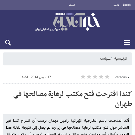
English
فارسی
أرشيف
الجمعة 7 أغسطس 2026
الرئيسية
سیاسه
17 مارس 2013 - 14:33
٠ Persons
کندا اقترحت فتح مکتب لرعایة مصالحها فی
طهران
أکد المتحدث باسم الخارجیة الإیرانیة رامین مهمان برست أن اقتراح کندا غیر
المباشر حول فتح مکتب لرعایة مصالحها فی إیران، لم یصل إلى نتیجة لغایة هذا
الیوم، وأضاف أن موضوع فتح مکاتب لرعایة المصالح "یجب أن یکون بتوافق