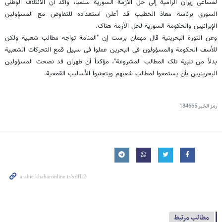
لمساعی إیران الرامیة إلى حل الأزمة‌ السوریة سلمیاً، وأکد أن الائتلاف الوطنی
السوری برئاسة معاذ الخطیب قد أعلن استعداده للتفاوض مع المسؤولین
الإیرانیین والحکومة السوریة لحل الأزمة هناک.
وعن الثورة البحرینیة قال مهمان برست إن "المنامة تواجه مطالب شعبیة ولکن
للأسف الحکومة والمسؤولون فی البحرین عملوا فی سبیل قمع التحرکات الشعبیة
بدلاً من تلبیة تلک المطالب المشروعة"، مؤکداً أن طهران قد نصحت المسؤولین
البحرینیین بأن یستمعوا لمطالب شعبهم ویتجنبوا الأسالیب القمعیة.
رمز الخبر
184665
مطالب مرتبط