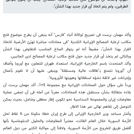
الطرفین، ولم یتم اتخاذ أی قرار جدید بهذا الشأن".
وأکد مهمان برست فی تصریح لوکالة أنباء "فارس" أنه ینبغی أن یطرح موضوع فتح
مکاتب لرعایة المصالح الإیرانیة الکندیة "فی محادثات مباشرة تهیّئ الأرضیة لاتخاذ
القرار بهذا الشأن"، مضیفاً أنه لم یتوفر المناخ المناسب للتفاوض بهذا الشأن
وبالتالی لم یتخذ أی قرار جدید حول فتح مکاتب لرعایة المصالح لدى الجانبین.
وأکد المتحدث باسم الخارجیة الإیرانیة،‌ استعداد طهران للتعاون مع أوروبا وأضاف
أن "أوروبا تتمتع بـ"طاقات عالیة ومستقلة" وینبغى علیها أن لا تقوم بأعمال
وإجراءات غیر لائقة تشوّه استقلالها وهویتها الأوروبیة".
ورداً‌ على سؤال حول المحادثات الإیرانیة مع مجموعة 5+1، أکد مهمان برست أن
بلاده متفائلة بشأن مستقبل هذه المحادثات، معرباً‌ عن أمله فی أن تمضی عملیة
مفاوضات إیران والمجموعة السداسیة نحو تکوین إطار منطقی وشامل، بحیث یمکن
التوصل إلى تفاهم نهائی عبر هذا الاطار.
وأشار مساعد وزیر الخارجیة الإیرانی إلى طرح إیران خطة مکونة من 6 نقاط لحل
الأزمة السوریة خلال العام الفائت، معتبراً المفاوضات والحلول الدبلوماسیة بأنها
أفضل طریق للخروج من الأزمة السوریة. ولافتاً إلى مواکبة الکثیر من دول العالم