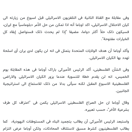
وفی مقابلة مع القناة الثانیة فی التلفزیون الاسرائیلی قبل اسبوع من زیارته الى
کیان الاحتلال الاسرائیلی، اکد اوباما أنه اذا تمکن من حل الأمر دبلوماسیاً مع ایران،
فسیکون ذلک حلاً أکثر دواما، مضیفا "إذا لم یحدث ذلک فسنواصل إبقاء کل
الخیارات مفتوحة".
وأکد أوباما أن هدف الولایات المتحدة یتمثل فی انه لن یکون لدى یران أی اسلحة
تهدد بها الکیان الاسرائیلی.
وفی الشأن الفلسطینی، أکد الرئیس الأمیرکی باراک أوباما فی هذه المقابلة یوم
الخمیس، انه لن یقدم خطة للتسویة عندما یزور الکیان الاسرائیلی والاراضی
الفلسطینیة الاسبوع المقبل لکنه سیأتی بدلا من ذلک للاستماع الى استراتیجیة
الجانبین.
وقال أوباما ان حل الصراع الفلسطینی الاسرائیلی یکمن فی "اعتراف کل طرف
بشرعیة الآخر"، حسب تعبیره.
واستبعد الرئیس الأمیرکی أن یطالب بتجمید البناء فی المستوطنات الیهودیة، کما
یطالب الفلسطینیون کشرط مسبق لاستئناف المحادثات، ولکن أوباما عرض التزام