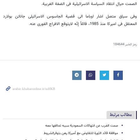
الصمت حیال انتقاد السیاسة الاسرائیلیة فی الضفة الغربیة.
وفی سیاق متصل اشار اوباما الى قضیة الجاسوس الاسرائیلی جاناتن بولارد
المعتقل فی امیرکا منذ 1985، قائلاً إنّه لایتوقع الافراج الفوری عنه.
رمز الخبر
184644
مطالب مرتبط
صمت الغرب عن انتهاکات السعودیة سببه تحالفها معه
موافقة قائد الثورة للتفاوض مع أمیرکا رهن بتوفرالشروط