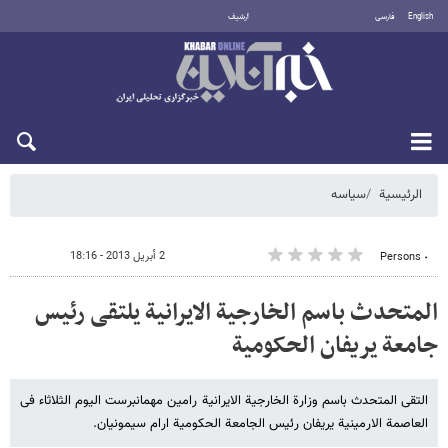
English
فارسی
أرشيف
السبت 8 أغسطس 2026
الرئيسية
سیاسه
2 أبريل 2013 - 18:16
٠ Persons
المتحدث باسم الخارجیة الایرانیة یلتقی رئیس
جامعة یریفان الحکومیة
التقی المتحدث باسم وزارة الخارجیة الایرانیة رامین مهمانبرست الیوم الثلاثاء فی
العاصمة الارمینیة یریفان رئیس الجامعة الحکومیة ارام سیمونیان.