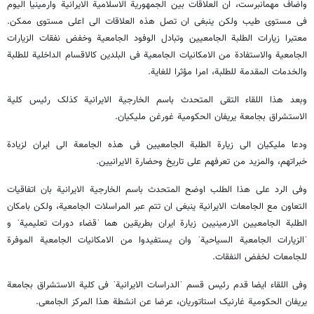
واضاف مهمانبرست، ان العلاقات بین الجمهوریة الاسلامیة الایرانیة وارمینیا الیوم
فی مستوی طیب ولکن ینبغی ان تصل هذه العلاقات الی اعلی مستوی ممکن.
معتبرا زیارات الطلبة الجامعیین وتبادل الوفود الجامعیة وخفض نفقات الزیارات
الجامعیة والاستفادة من الامکانیات الجامعیة فی البلدین کالاقسام الداخلیة للطلبة
والخدمات المقدمة للطلبة، امرا مؤثرا للغایة.
وبعد هذا اللقاء التقی المتحدث باسم الخارجیة الایرانیة کذلک رئیس کلیة
الاستشراق بجامعة یریفان الحکومیة غورغن ملیکیان.
ودعا ملیکیان الی زیارة الطلبة الجامعیین فی هذه الجامعة الی ایران لزیادة
خبراتهم، والمزید من تعرفهم علی تاریخ وحضارة الایرانیین.
وفی الرد علی هذا الطلب اوضح المتحدث باسم الخارجیة الایرانیة بان اتفاقیات
التعاون مع الجامعات الایرانیة ینبغی ان تتم عبر المراسلات الجامعیة، ولکن بامکان
الطلبة الجامعیین الارمینیین زیارة ایران بطریقین هما ˈقضاء دورات تعلیمیةˈ و
ˈالزیارات الجامعیة السیاحیةˈ وان یستفیدوا من الامکانیات الجامعیة الموفرة
للجامعات لخفض النفقات.
وفی اللقاء ایضا قدم رئیس قسم ˈالدراسات الایرانیةˈ فی کلیة الاستشراق بجامعة
یریفان الحکومیة غارنیک استاتوریان، عرضا عن انشطة هذا المرکز الجامعی.