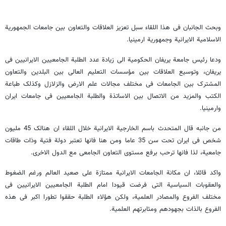
وبحث الجانبان فی هذا اللقاء سبل تعزیز العلاقات والتعاون بین جامعات الجمهوریة
الاسلامیة الایرانیة وجمهوریة ارمینیا.
ودعا رئیس جامعة یریفان الحکومیة الی زیادة عدد الطلبة الجامعیین الایرانیین فی
یریفان، وتوسیع العلاقات بین مؤسسات التعلیم العالی بین البلدین والتعاون
المشترک بین الجامعات فی مختلف مجالات علم الارض والزلازل وکذلک طباعة
الکتب والمزید من الاتصال بین الاساتذة والطلبة الجامعیین فی جامعات ایران
وارمینیا.
من جانبه قال المتحدث باسم الخارجیة الایرانیة خلال اللقاء ان هنالک 45 ملیون
شخص فی ایران تحت سن 35 عاما ومن هنا فانها تعتبر دولة فتیة وذات طاقات
جامعیة، لذا فانها ترحب برفع مستوی التعاون الجامعی مع الدول الاخری.
واکد قائلا، ان مکانة الجامعات الایرانیة ممتازة علی صعید العالم ورغم الضغوط
والعقوبات السیاسیة التی فرضت قیودا امام الطلبة الجامعیین الایرانیین فی
مختلف الفروع والمصادر العلمیة، ولکن هؤلاء الطلبة حققوا تطورا اکبر فی هذه
الفروع بالذات بجهودهم ومثابرتهم العلمیة.