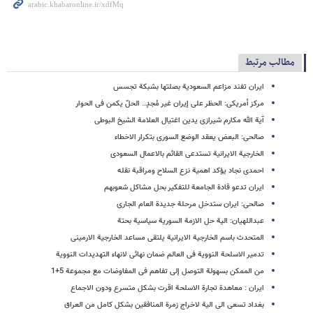
مطالب مرتبط
ایران تفند مزاعم السعودیة بصلتها بشبکة تجسس
مرکز أمریکی: الحظر على إیران غیر مُجدٍ.. الحلّ یکمن فی الحوار
آیة الله مکارم شیرازی یدین اغتیال العلامة الشیخ البوطی
صالحی: البعض یعقد الوضع السوری بتکرار الاخطاء
الخارجیة الایرانیة تستدعی القائم بالاعمال السعودی
احمدی نجاد یؤکد اهمیة نزع السلاح ومراقبة نقله
ایران تدعو قادة الجامعة للتفکیر بحل مشاکل شعوبهم
صالحی: ایران ستدخل مرحلة جدیدة العام الجاری
عبداللهیان: الیة حل الازمة السوریة سیاسیة بحتة
المتحدث باسم الخارجیة الایرانیة یلتقی مساعد الخارجیة الارمینی
تدمیر الاسلحة النوویة فی العالم ضمان نهائی لانهاء التهدیدات النوویة
من الممکن بسهولة التوصل إلی تفاهم فی المفاوضات مع مجموعة 5+1
ایران : معاهدة تجارة الاسلحة اقرت بشکل متسرع ودون الاجماع
بغداد تسعی الی الیة لاخراج زمرة المنافقین بشکل کامل من العراق