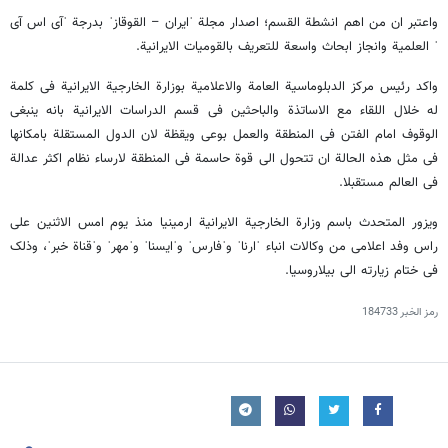
واعتبر ان من اهم انشطة القسم؛ اصدار مجلة ˈایران – القوقازˈ بدرجة ˈآی اس آی
ˈ العلمیة وانجاز ابحاث واسعة للتعریف بالقومیات الایرانیة.
واکد رئیس مرکز الدبلوماسیة العامة والاعلامیة بوزارة الخارجیة الایرانیة فی کلمة
له خلال اللقاء مع الاساتذة والباحثین فی قسم الدراسات الایرانیة بانه ینبغی
الوقوف امام الفتن فی المنطقة والعمل بوعی ویقظة لان الدول المستقلة بامکانها
فی مثل هذه الحالة ان تتحول الی قوة حاسمة فی المنطقة لارساء نظام اکثر عدالة
فی العالم مستقبلا.
ویزور المتحدث باسم وزارة الخارجیة الایرانیة ارمینیا منذ یوم امس الاثنین علی
راس وفد اعلامی من وکالات انباء ˈارناˈ وˈفارسˈ وˈایسناˈ وˈمهرˈ وˈقناة خبرˈ، وذلک
فی ختام زیارته الی بیلاروسیا.
رمز الخبر
184733