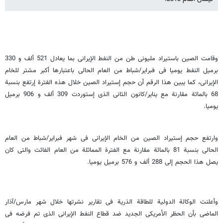
وقامت الصین باستیراد ملیونی طن من النفط الإیرانی بما یعادل 521 ألف و 330
برمیل النفط یومیا فی فبرایر/شباط من العام الحالی باعتبارها أکبر مشتر للخام
الإیرانی، کما یبین هذا الرقم أن حجم إستیراد الصین خلال هذه الفترة إرتفع بنسبة
68 بالمائة مقارنة مع ینایر/کانون الثانی الذی إستوردت 309 ألف و 906 برمیل
یومیا.
وارتفع حجم إستیراد الصین من الخام الإیرانی فی شهر فبرایر/شباط من العام
الحالی بنسبة 81 بالمائة مقارنة مع الفترة المماثلة من العام الفائت والتی کان
یصل هذا الحجم إلی 288 ألف و 576 برمیل یومیا.
وأعلنت الوکالة الدولیة للطاقة الذریة فی تقاریر نشرتها خلال شهر مارس/آذار
الماضی بأن الحظر الأمریکی الجدید ضد قطاع النفط الإیرانی الذی تم فرضه فی