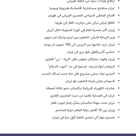
ارتفاع واردات ترکیا من النفط الإیرانی
ایران ستفتتح مستشاریة اقتصادیة بفنزویلا وروسیا
افتتاح الملتقى السیاحی المصری الإیرانی فی طهران
اتفاق ایرانی ترکی على ترانزیت الغاز الى اوروبا
إیران أکبر مصدرة للغاز إلی کوریا الجنوبیة خلال أبریل
وزیر الزراعة الترکی: التعاون بین ایران وترکیا امر حیوی
ایران تزید انتاجها من البنزین الى 100 ملیون لتر یومیا
تدشین أکبر وأطول نفق بری فی إیران
إیران والهند تشارکان بتطویر حقل "فرزاد – بی" الغازی
البرلمان لنواز شریف: اسرعوا فی مد "انبوب السلام"
أحمدی نجاد یدشن مشروع نقل خط جدید لسکک الحدید
السودان یعلن رغبته التعاون مع ایران
صادرات الکهرباء الایرانیة لباکستان تنمو ثلاثة أضعاف
ایران فی الصدارة عالمیا من حیث المخزون الغازی
ایران تحدد مهلة لباکستان بشأن إنجاز انبوب الغاز
إیران بین 10 أفضل دولة العالم تنوعا للمناجم
تصمیم جهاز آلی لشحن النفط لأول مرة فی إیران