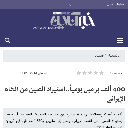
English
فارسی
أرشيف
الأحد 9 أغسطس 2026
الرئيسية
اقتصاد
23 مايو 2013 - 14:04
٠ Persons
400 ألف برمیل یومیاً..إستیراد الصین من الخام
الإیرانی
أفادت أحدث إحصائیات رسمیة صادرة عن مصلحة الجمارک الصینیة بأن حجم
إستیراد الصین من النفط الإیرانی وصل إلی ملیون و530 ألف طن فی أبریل/
نیسان العام 2013.