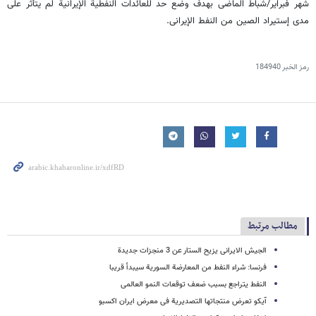
شهر فبرایر/شباط الماضی بهدف وضع حد للعائدات النفطیة الإیرانیة لم یتأثر علی
مدی إستیراد الصین من النفط الإیرانی.
رمز الخبر
184940
مطالب مرتبط
الجیش الایرانی یزیح الستار عن 3 منجزات جدیدة
فرنسا: شراء النفط من المعارضة السوریة سیبدأ قریبا
النفط یتراجع بسبب ضعف توقعات النمو العالمی
آیکو تعرض منتجاتها التصدیریة فی معرض ایران اکسبو