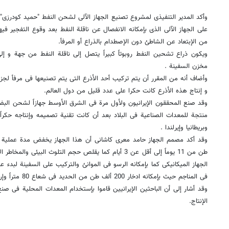
وأکد المدیر التنفیذی لمشروع تصنیع الجهاز الآلی لشحن النفط "حمید کودرزی" 
علی الجهاز الآلی الذی بإمکانه الانفصال عن ناقلة النفط بعد وقوع التفجیر فیها
من الإبتعاد عن الشاطئ دون الإصطدام بالذراع أو المرفأ.
ویکون ذراع تشحین النفط روبوتاً کبیراً یتصل إلی ناقلة النفط من جهة و إل
مخزن السفینة .
وأضاف أنه من المقرر أن یتم ترکیب أحد الأذرع التی یتم تصنیعها فی مرفأ لجزیرة
و إنتاج هذه الأذرع کانت حکرا علی عدد قلیل من دول العالم.
وقد صنع المحققون الإیرانیون ولأول مرة فی الشرق الأوسط جهازاً لشحن البضا
منتجة للمعدات الصناعیة فی البلاد بعد أن کانت تقنیة تصمیمه وإنتاجه حکراً
وبریطانیا وإیرلندا .
طن من 11 یوماً إلی أقل عن 3 أیام کما یقلص حجم التلوث البیئی 
الجهاز المیکانیکی کما بإمکانه الرسو فی الموانئ والترکیب علی السفینة لبدء 
فی المناجم حیث بإمکانه ادخار 200 ألف طن من الحدید فی شعاع 80 متراً وإرتفاع 18 مترا.
وقد أشار إلی أن الباحثین الإیرانیین قاموا بإستخدام المعدات المحلیة فی صنع
الإنتاج.