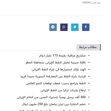
رمز الخبر
185049
مطالب مرتبط
مشاریع عراقیة بـقیمة 173 ملیار دولار
ناقلة صینیة تحمل النفط الإیرانی متجاهلة الحظر
الهند تؤکد استمرارها فی شراء النفط الایرانی
فرنسا: شراء النفط من المعارضة السوریة سیبدأ قریبا
النفط یتراجع بسبب ضعف توقعات النمو العالمی
ارتفاع واردات ترکیا من النفط الإیرانی
400 ألف برمیل یومیاً..إستیراد الصین من الخام الإیرانی
حجم التجارة بین ایران وعمان بلغ 250 ملیون دولار