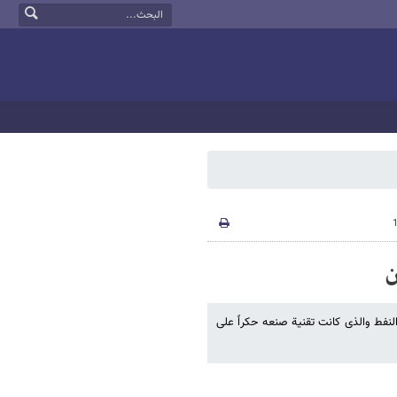
ن
نفط والذی کانت تقنیة صنعه حکراً علی