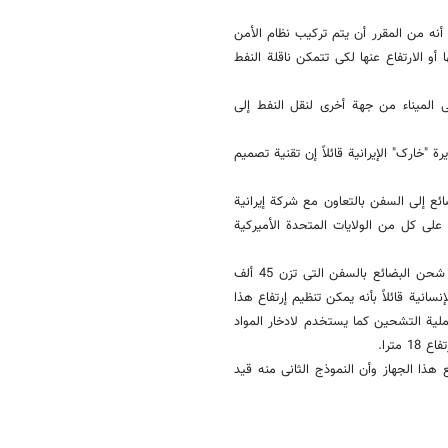
أنه من المقرر أن یتم ترکیب نظام الأمن
 أو الارتفاع عنها لکی تتمکن ناقلة النفط
ی المیناء من جهة أخری لنقل النفط إلی
 "خارک" الإیرانیة قائلاً إن تقنیة تصمیم
ئع إلى السفن بالتعاون مع شرکة إیرانیة
 علی کل من الولایات المتحدة الأمیرکیة
وقد أکد مصمم الجهاز حامد معری کاشانی أن هذا الجهاز یخفض مدة عملیة شحن البضائع بالسفن التی تزن 45 ألف
والمخاطر الإنسانیة قائلاً بأنه یمکن تنظیم إرتفاع هذا
عملیة التشحین کما یستخدم لادخار المواد
 هذا الجهاز وأن النموذج الثانی منه قید