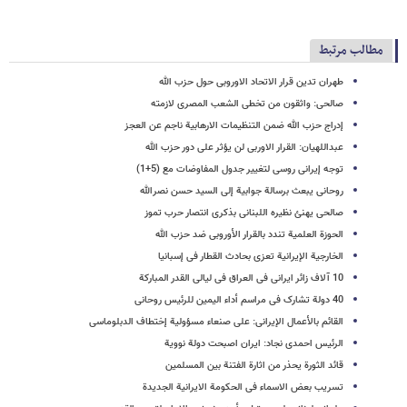
مطالب مرتبط
طهران تدین قرار الاتحاد الاوروبی حول حزب الله
صالحی: واثقون من تخطی الشعب المصری لازمته
إدراج حزب الله ضمن التنظیمات الارهابیة ناجم عن العجز
عبداللهیان: القرار الاوربی لن یؤثر علی دور حزب الله
توجه إیرانی روسی لتغییر جدول المفاوضات مع (5+1)
روحانی یبعث برسالة جوابیة إلى السید حسن نصرالله
صالحی یهنئ نظیره اللبنانی بذکرى انتصار حرب تموز
الحوزة العلمیة تندد بالقرار الأوروبی ضد حزب الله
الخارجیة الإیرانیة تعزی بحادث القطار فی إسبانیا
10 آلاف زائر ایرانی فی العراق فی لیالی القدر المبارکة
40 دولة تشارک فی مراسم أداء الیمین للرئیس روحانی
القائم بالأعمال الإیرانی: علی صنعاء مسؤولیة إختطاف الدبلوماسی
الرئیس احمدی نجاد: ایران اصبحت دولة نوویة
قائد الثورة یحذر من اثارة الفتنة بین المسلمین
تسریب بعض الاسماء فی الحکومة الایرانیة الجدیدة