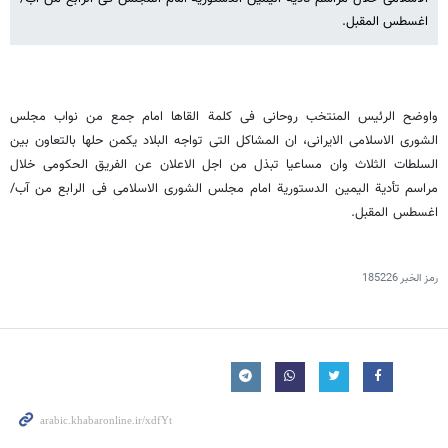
اغسطس المقبل.
واوضح الرئیس المنتخب روحانی فی کلمة القاها امام جمع من نواب مجلس
الشورى الاسلامی الایرانی، ان المشاکل التی تواجه البلاد یکمن حلها بالتعاون بین
السلطات الثلاث وان مساعیا تبذل من اجل الاعلان عن الفریق الحکومی خلال
مراسم تأدیة الیمین الدستوریة امام مجلس الشورى الاسلامی فی الرابع من آب/
اغسطس المقبل.
رمز الخبر
185226