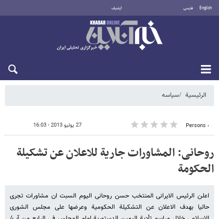
English
فارسی
أرشيف
السبت 8 أغسطس 2026
الرئيسية
سیاسه
27 يوليو 2013 - 16:03
٠ Persons
روحانی: المشاورات جاریة للاعلان عن تشکیلة
الحکومة
اعلن الرئیس الایرانی المنتخب حسن روحانی الیوم السبت ان مشاورات تجری
حالیا بهدف الاعلان عن التشکیلة الحکومیة وعرضها على مجلس الشورى
الاسلامی خلال مراسم تأدیة الیمین الدستوریة امام المجلس فی الرابع من آب/