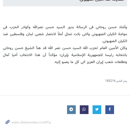
وأشاد حسن روحانی فی الرسالة بدور السید حسن نصرالله وکوادر الحزب فی
مواجة الکیان الصهیونی والتی باتت تمثل أملاً لانتصار شعبی لبنان وفلسطین ضد
الکیان الصهیونی.
وکان الأمین العام لحزب الله السید حسن نصر الله قد هنأ الشیخ حسن روحانی
بانتخابه رئیسا للجمهوریة الإسلامیة بإیران؛ مؤکداً أن هذا الانتخاب أحیا آمال
وتطلعات شعب إیران العزیز الى کل ما یصبو إلیه.
رمز الخبر
185216