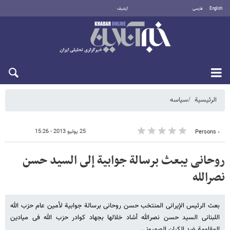
English
فارسی
أرشيف
السبت 8 أغسطس 2026
الرئيسية
سیاسه
25 يوليو 2013 - 15:26
٠ Persons
روحانی یبعث برسالة جوابیة إلى السید حسن
نصرالله
بعث الرئیس الإیرانی المنتخب حسن روحانی برسالة جوابیة لأمین عام حزب الله
اللبنانی السید حسن نصرالله أشاد خلالها بجهاد کوادر حزب الله فی میادین
المقاومة ضد الکیان الصهیونی.