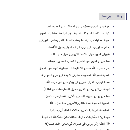
مطالب مرتبط
عراقجی: الیمن مسؤول عن الحفاظ علی الدبلوماسی
کوثری : تلبیة امریکا للشروط الإیرانیة مقدمة لبدء الحوار
غرفة عملیات یمنیة لمتابعة إختطاف الدبلوماسی الإیرانی
إحتجاج إیران على بیان البنک الدولی حول الأقساط
طهران تدین قرار الاتحاد الاوروبی حول حزب الله
صالحی: واثقون من تخطی الشعب المصری لازمته
إدراج حزب الله ضمن التنظیمات الارهابیة ناجم عن العجز
السید نصرالله:المقاومة ستبقى شوکة فی عین الصهاینة
عبداللهیان: القرار الاوربی لن یؤثر علی دور حزب الله
توجه إیرانی روسی لتغییر جدول المفاوضات مع (5+1)
صالحی یهنئ نظیره اللبنانی بذکرى انتصار حرب تموز
الحوزة العلمیة تندد بالقرار الأوروبی ضد حزب الله
الخارجیة الإیرانیة تعزی بحادث القطار فی إسبانیا
روحانی: المشاورات جاریة للاعلان عن تشکیلة الحکومة
10 آلاف زائر ایرانی فی العراق فی لیالی القدر المبارکة