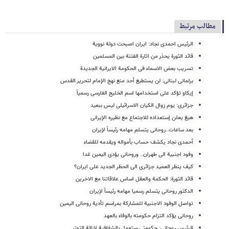
مطالب مرتبط
الرئیس احمدی نجاد: ایران اصبحت دولة نوویة
قائد الثورة یحذر من اثارة الفتنة بین المسلمین
تسریب بعض الاسماء فی الحکومة الایرانیة الجدیدة
برلمانی لبنانی: لن یستطیع أحد منع نهج الإمام لتحریر القدس
إیکاو تؤکد على استخدامها اسم الخلیج الفارسی رسمیاً
جزائری: یوم زوال الکیان الاسرائیلی لیس ببعید
هیغ یعلن إستعداده للاجتماع مع نظیره الإیرانی
بعد ساعات..روحانی یتسلم مهامه رئیساً لإیران
أحمدی نجاد یکشف حساب بأمواله ویقدمه للقضاء
وفود اجنبیة الى طهران.. وروحانی یؤدی الیمین غدا
کیف ینظر العمید جزائری الى الحظر الجدید على ایران؟
قائد الثورة: الحکمة والعقل اساس علاقاتنا مع الاخرین
الدکتور روحانی یتسلم رسمیا مهامه رئیساً لإیران
تواصل الوفود الاجنبیة للمشارکة بمراسم تأدیة روحانی الیمین
روحانی یؤکد التزام حکومته بالوفاء بالعهد
الرئیس روحانی: حکومتی ستعمل بالشفافیة لازالة التوتر