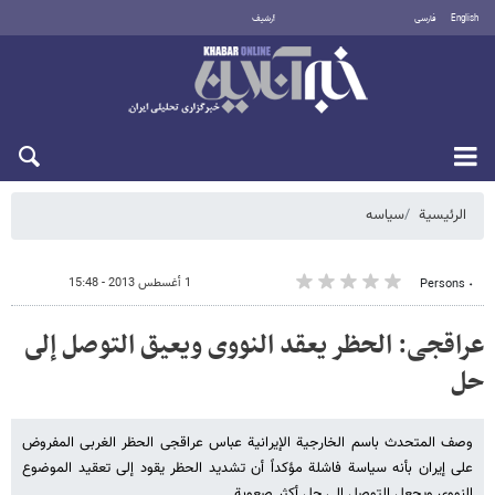
English
فارسی
أرشيف
الاثنين 10 أغسطس 2026
الرئيسية
سیاسه
1 أغسطس 2013 - 15:48
٠ Persons
عراقجی: الحظر یعقد النووی ویعیق التوصل إلى
حل
وصف المتحدث باسم الخارجیة الإیرانیة عباس عراقجی الحظر الغربی المفروض
على إیران بأنه سیاسة فاشلة مؤکداً أن تشدید الحظر یقود إلى تعقید الموضوع
النووی ویجعل التوصل إلى حل أکثر صعوبة.