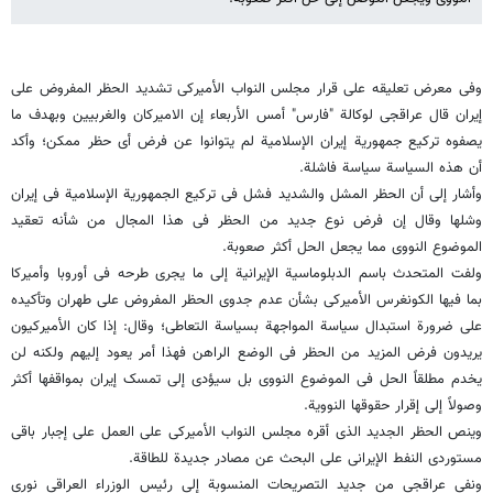
وفی معرض تعلیقه على قرار مجلس النواب الأمیرکی تشدید الحظر المفروض على
إیران قال عراقجی لوکالة "فارس" أمس الأربعاء إن الامیرکان والغربیین وبهدف ما
یصفوه ترکیع جمهوریة إیران الإسلامیة لم یتوانوا عن فرض أی حظر ممکن؛ وأکد
أن هذه السیاسة سیاسة فاشلة.
وأشار إلى أن الحظر المشل والشدید فشل فی ترکیع الجمهوریة الإسلامیة فی إیران
وشلها وقال إن فرض نوع جدید من الحظر فی هذا المجال من شأنه تعقید
الموضوع النووی مما یجعل الحل أکثر صعوبة.
ولفت المتحدث باسم الدبلوماسیة الإیرانیة إلى ما یجرى طرحه فی أوروبا وأمیرکا
بما فیها الکونغرس الأمیرکی بشأن عدم جدوى الحظر المفروض على طهران وتأکیده
على ضرورة استبدال سیاسة المواجهة بسیاسة التعاطی؛ وقال: إذا کان الأمیرکیون
یریدون فرض المزید من الحظر فی الوضع الراهن فهذا أمر یعود إلیهم ولکنه لن
یخدم مطلقاً الحل فی الموضوع النووی بل سیؤدی إلى تمسک إیران بمواقفها أکثر
وصولاً إلى إقرار حقوقها النوویة.
وینص الحظر الجدید الذی أقره مجلس النواب الأمیرکی على العمل على إجبار باقی
مستوردی النفط الإیرانی على البحث عن مصادر جدیدة للطاقة.
ونفی عراقجی من جدید التصریحات المنسوبة إلى رئیس الوزراء العراقی نوری