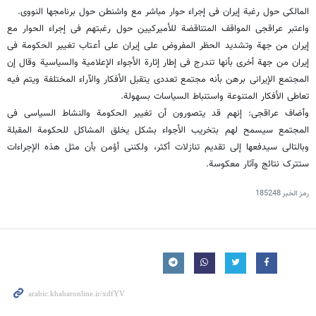
المالکی حول رغبة إیران فی إجراء حوار مباشر مع واشنطن حول برنامجها النووی.
واعتبر عراقجی المواقف المتناقضة للأمیرکیین حول رغبتهم فی إجراء الحوار مع
إیران من جهة وتشدید الحظر المفروض على إیران على أعتاب تغییر الحکومة فی
إیران من جهة أخرى بأنها تندرج فی إطار إثارة الأجواء الإعلامیة والسیاسیة وقال إن
المجتمع الإیرانی برهن بأنه مجتمع تعددی یتقبل الأفکار والآراء المختلفة ویتم فیه
تعاطی الأفکار المتنوعة واستنباط السیاسات بسهولة.
وأضاف عراقجی: إنهم قد یتصورون أن تغییر الحکومة والنشاط السیاسی فی
المجتمع سیسمح لهم بتخریب الأجواء بشکل یخلق المشاکل للحکومة المقبلة
وبالتالی سیدفعها إلى تقدیم تنازلات أکثر، ولکننی أؤمن بأن مثل هذه الإجراءات
ستترک نتائج وآثار معکوسة.
رمز الخبر
185248